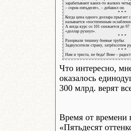
зарабатывают каких-то жалких четыр
– сорок-пятьдесят», – добавил он.
* * *
Когда цена одного доллара прыгает с
называется «постепенным ослаблени
А когда курс со 101 снижается до 97 
«доллар рухнул».
* * *
Разорвали тишину боевые трубы:
Задвухсотили страну, затрёхсотим р
* * *
Нам и триста, не беда! Вове – радос
Что интересно, мн
оказалось единоду
300 млрд. верят все
Время от времени 
«Пятьдесят оттенко