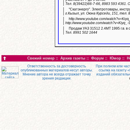
Тел. 8(39422)66-7-66, 8983 593 4361.
"Скатэнерго". Электротовары, инстр
г.Кызыл, ул. Оюна Курседи, 151, тел. 
http://www.youtube.com/watch?v=Kiyq
http://www.youtube.com/watch?v=Kiyq_-
Продам УАЗ 31512 2.4МТ 1995 г.в. в 
Тел. 8991 502 1644
Свежий номер
::
Архив газеты
::
Форум
::
Юмор
::
Н
Ответственность за достоверность
При полном или час
опубликованных материалов несут авторы.
ссылка на газету 
Мнение автора не всегда отражает точку
изданий обязатель
зрения редакции.