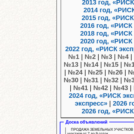
2013 год, «РИСК
2014 год, «РИС
2015 год, «РИСК
2016 год, «РИСК
2018 год, «РИСК
2020 год, «РИСК
2022 год, «РИСК экс
№1
|
№2
|
№3
|
№4
|
№13
|
№14
|
№15
|
№1
|
№24
|
№25
|
№26
|
№
№30
|
№31
|
№32
|
№3
|
№41
|
№42
|
№43
|
2024 год, «РИСК эк
экспресс»
|
2026 г
2026 год, «РИСК
Доска объявлений
ПРОДАЖА ЗЕМЕЛЬНЫХ УЧАСТКОВ ИЖС.
участков от 7 до 9 соток.