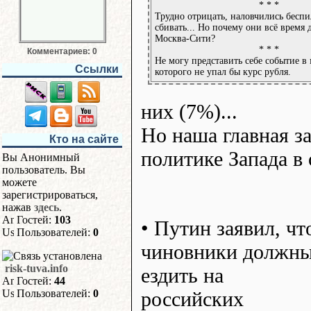
* * *
Трудно отрицать, наловчились бесп
сбивать... Но почему они всё время 
Москва-Сити?
* * *
Комментариев: 0
Не могу представить себе событие в 
Ссылки
которого не упал бы курс рубля.
них (7%)...
Но наша главная з
Кто на сайте
политике Запада в
Вы Анонимный
пользователь. Вы
можете
зарегистрироваться,
нажав
здесь
.
Гостей:
103
• Путин заявил, чт
Пользователей:
0
чиновники должн
risk-tuva.info
ездить на
Гостей:
44
российских
Пользователей:
0