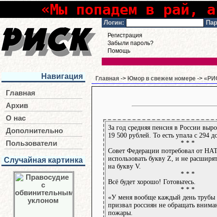
«Мы попадем в рай, а
Логин:
Пар
Регистрация
Забыли пароль?
Помощь
Навигация
Главная
->
Юмор в свежем номере
->
«РИС
Главная
Архив
О нас
За год средняя пенсия в России выро
Дополнительно
19 500 рублей. То есть упала с 294 д
* * *
Пользователи
Совет Федерации потребовал от НАТ
использовать букву Z, и не расширя
Случайная картинка
на букву V.
* * *
Всё будет хорошо! Готовьтесь.
* * *
«У меня вообще каждый день трубы 
призвал россиян не обращать внима
пожары.