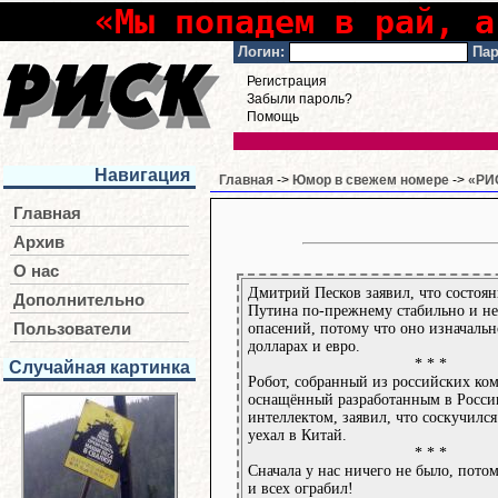
«Мы попадем в рай, а
Логин:
Пар
Регистрация
Забыли пароль?
Помощь
Навигация
Главная
->
Юмор в свежем номере
->
«РИС
Главная
Архив
О нас
Дмитрий Песков заявил, что состоя
Дополнительно
Путина по-прежнему стабильно и не
опасений, потому что оно изначальн
Пользователи
долларах и евро.
* * *
Случайная картинка
Робот, собранный из российских ко
оснащённый разработанным в Росси
интеллектом, заявил, что соскучился
уехал в Китай.
* * *
Сначала у нас ничего не было, пото
и всех ограбил!