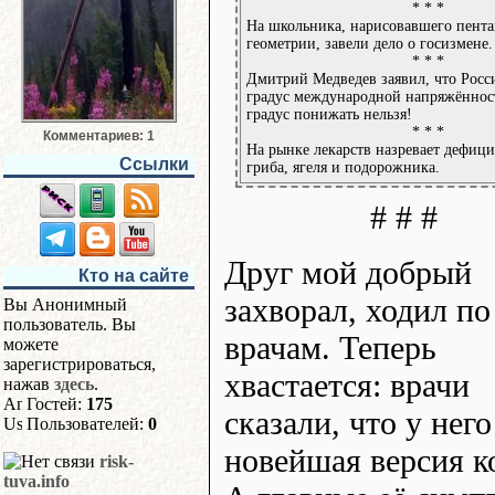
* * *
На школьника, нарисовавшего пента
геометрии, завели дело о госизмене.
* * *
Дмитрий Медведев заявил, что Росс
градус международной напряжённос
градус понижать нельзя!
* * *
Комментариев: 1
На рынке лекарств назревает дефици
Ссылки
гриба, ягеля и подорожника.
# # #
Друг мой добрый
Кто на сайте
захворал, ходил по
Вы Анонимный
пользователь. Вы
врачам. Теперь
можете
зарегистрироваться,
хвастается: врачи
нажав
здесь
.
Гостей:
175
сказали, что у него
Пользователей:
0
новейшая версия к
risk-
tuva.info