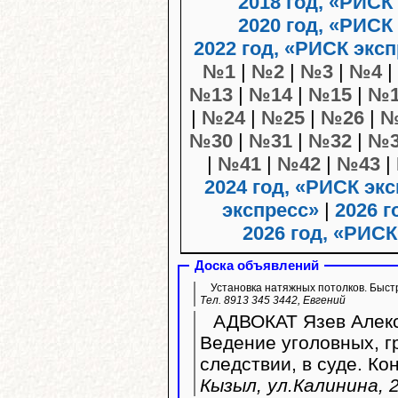
2018 год, «РИСК
2020 год, «РИСК
2022 год, «РИСК экс
№1
|
№2
|
№3
|
№4
|
№13
|
№14
|
№15
|
№1
|
№24
|
№25
|
№26
|
№
№30
|
№31
|
№32
|
№3
|
№41
|
№42
|
№43
|
2024 год, «РИСК эк
экспресс»
|
2026 г
2026 год, «РИСК
Доска объявлений
Установка натяжных потолков. Быстр
Тел. 8913 345 3442, Евгений
АДВОКАТ Язев Алекс
Ведение уголовных, г
следствии, в суде. Ко
Кызыл, ул.Калинина, 2