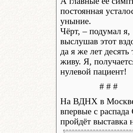
А главные её симп
постоянная устало
уныние.
Чёрт, – подумал я,
выслушав этот вздо
да я же лет десять 
живу. Я, получаетс
нулевой пациент!
# # #
На ВДНХ в Москв
впервые с распада
пройдёт выставка 