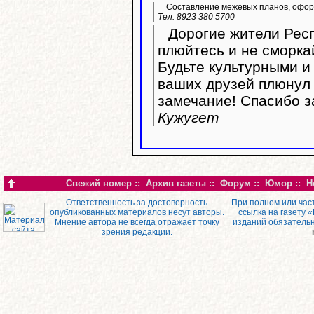
Составление межевых планов, оформ
Тел. 8923 380 5700
Дорогие жители Респ
плюйтесь и не сморка
Будьте культурными и 
ваших друзей плюнул 
замечание! Спасибо з
Кужугет
Свежий номер
::
Архив газеты
::
Форум
::
Юмор
::
Н
Ответственность за достоверность
При полном или час
опубликованных материалов несут авторы.
ссылка на газету 
Мнение автора не всегда отражает точку
изданий обязатель
зрения редакции.