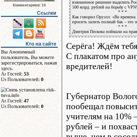
взвешенное решение выделить Ро
Комментариев: 10
100 млрд. рублей на борьбу с VPN
* * *
Ссылки
Как говорил Оруэлл: «Во времена
просить залить полный бак – это 
* * *
Дмитрия Пескова поймали на прав
Серёга! Ждём тебя
Кто на сайте
Вы Анонимный
С плакатом про ан
пользователь. Вы можете
зарегистрироваться, нажав
вредителей!
здесь
.
Гостей:
53
Пользователей:
0
risk-
Губернатор Волог
tuva.info
Гостей:
47
пообещал повысит
Пользователей:
0
учителям на 10% –
рублей – и похваст
выше, чем в сосед