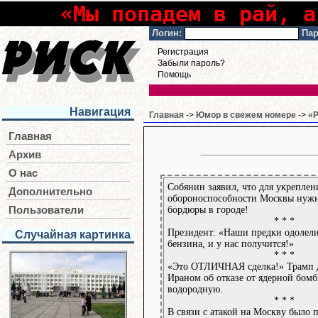
«Мы попадем в рай, а
Логин:
Пар
Регистрация
Забыли пароль?
Помощь
Навигация
Главная
->
Юмор в свежем номере
->
«Р
Главная
Архив
О нас
Собянин заявил, что для укреплен
Дополнительно
обороноспособности Москвы нужн
бордюры в городе!
Пользователи
* * *
Президент: «Наши предки одолели
Случайная картинка
бензина, и у нас получится!»
* * *
«Это ОТЛИЧНАЯ сделка!» Трамп д
Ираном об отказе от ядерной бомб
водородную.
* * *
В связи с атакой на Москву было 