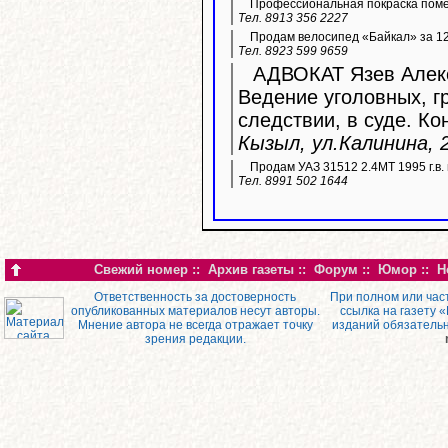
Профессиональная покраска пом
Тел. 8913 356 2227
Продам велосипед «Байкал» за 12 
Тел. 8923 599 9659
АДВОКАТ Язев Алекс
Ведение уголовных, г
следствии, в суде. Ко
Кызыл, ул.Калинина, 2
Продам УАЗ 31512 2.4МТ 1995 г.в. 
Тел. 8991 502 1644
Свежий номер
::
Архив газеты
::
Форум
::
Юмор
::
Н
Ответственность за достоверность
При полном или час
опубликованных материалов несут авторы.
ссылка на газету 
Мнение автора не всегда отражает точку
изданий обязатель
зрения редакции.