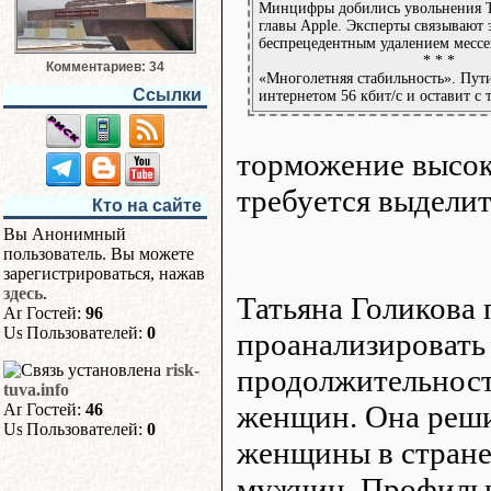
Минцифры добились увольнения Т
главы Apple. Эксперты связывают 
беспрецедентным удалением месс
* * *
Комментариев: 34
«Многолетняя стабильность». Пут
Ссылки
интернетом 56 кбит/с и оставит с 
торможение высок
требуется выделит
Кто на сайте
Вы Анонимный
пользователь. Вы можете
зарегистрироваться, нажав
здесь
.
Татьяна Голикова
Гостей:
96
Пользователей:
0
проанализировать
risk-
продолжительнос
tuva.info
женщин. Она реши
Гостей:
46
Пользователей:
0
женщины в стране
мужчин. Профиль