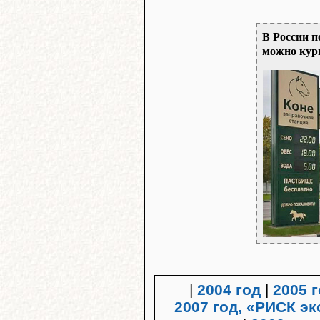
В России п
можно кур
|
2004 год
|
2005 
2007 год, «РИСК э