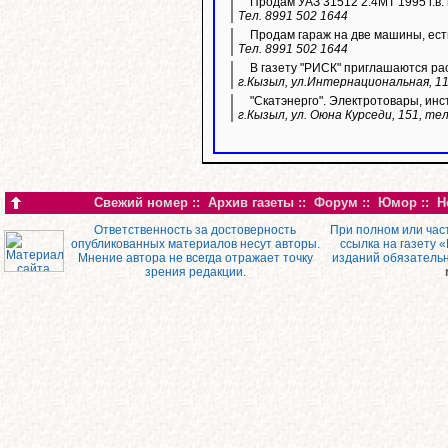
Продам УАЗ 31512 2.4МТ 1995 г.в. 
Тел. 8991 502 1644
Продам гараж на две машины, ест
Тел. 8991 502 1644
В газету "РИСК" приглашаются ра
г.Кызыл, ул.Интернациональная, 11
"Скатэнерго". Электротовары, инс
г.Кызыл, ул. Оюна Курседи, 151, тел
Свежий номер
::
Архив газеты
::
Форум
::
Юмор
::
Н
Ответственность за достоверность
При полном или час
опубликованных материалов несут авторы.
ссылка на газету 
Мнение автора не всегда отражает точку
изданий обязатель
зрения редакции.