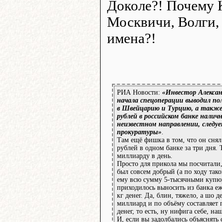
Доколе?! Почему 
Москвичи, Волги, 
имена?!
РИА Новости:
«Инвестор Алексан
начала спецоперации выводил по
в Швейцарию и Турцию, а также
рублей в российском банке налич
неизвестном направлении, следу
прокуратуры»
.
Там ещё фишка в том, что он сня
рублей в одном банке за три дня. Т
миллиарду в день.
Просто для прикола мы посчитали,
был совсем добрый (а по ходу так
ему всю сумму 5-тысячными купюр
приходилось выносить из банка е
кг денег. Да, блин, тяжело, а шо д
миллиард и по объёму составляет 
денег, то есть, ну нифига себе, на
И, если вы задолбались объяснять