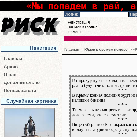
«Мы попадем в рай, а
Логин:
Пар
Регистрация
Забыли пароль?
Помощь
Навигация
Главная
->
Юмор в свежем номере
->
«Р
Главная
Архив
О нас
Генпрокуратура заявила, что анек
Дополнительно
радио будут считаться экстремист
* * *
Пользователи
В Крыму конная полиция будет из
излишки бензина.
Случайная картинка
* * *
Ты можешь не смотреть телевизор,
дело о теми, кто его смотрит.
* * *
Вице-губернатор Казнокрадского к
виллу на Лазурном берегу ему по
* * *