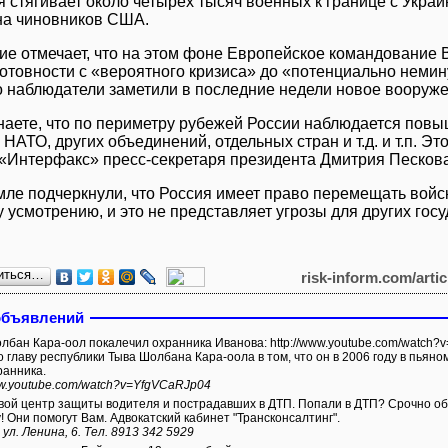
я стягивает около четырех тысяч военных к границе с Укра
на чиновников США.
ие отмечает, что на этом фоне Европейское командовани
готовности с «вероятного кризиса» до «потенциально неми
то наблюдатели заметили в последние недели новое вооруже
наете, что по периметру рубежей России наблюдается пов
 НАТО, других объединений, отдельных стран и т.д. и т.п. Эт
 «Интерфакс» пресс-секретаря президента Дмитрия Пескова
мле подчеркнули, что Россия имеет право перемещать войс
 усмотрению, и это не представляет угрозы для других госу
иться…
risk-inform.com/arti
объявлений
а-оол покалечил охранника Иванова: http://www.youtube.com/watch?v=YfgVCaRJp04 Иванов обвиняет
 главу республики Тыва Шолбана Кара-оола в том, что он в 2006 году в пьяном
ранника.
ww.youtube.com/watch?v=YfgVCaRJp04
ой центр защиты водителя и пострадавших в ДТП. Попали в ДТП? Срочно обр
! Они помогут Вам. Адвокатский кабинет "Трансконсалтинг".
 ул. Ленина, 6. Тел. 8913 342 5929