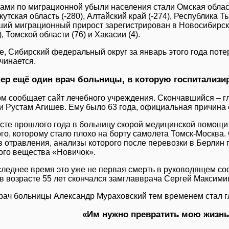
ами по миграционной убыли населения стали Омская област
ркутская область (-280), Алтайский край (-274), Республика Ты
ий миграционный прирост зарегистрирован в Новосибирско
), Томской области (76) и Хакасии (4).
ге, Сибирский федеральный округ за январь этого года поте
чинается.
ер ещё один врач больницы, в которую госпитализи
ом сообщает сайт лечебного учреждения. Скончавшийся – г
и Рустам Агишев. Ему было 63 года, официальная причина с
усте прошлого года в больницу скорой медицинской помощи
го, которому стало плохо на борту самолета Томск-Москва.
в отравления, анализы которого после перевозки в Берлин 
ого вещества «Новичок».
следнее время это уже не первая смерть в руководящем со
в возрасте 55 лет скончался замглавврача Сергей Максими
рач больницы Александр Мураховский тем временем стал г
«Им нужно превратить мою жизнь