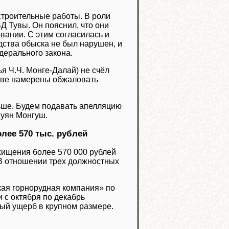
строительные работы. В роли
Д Тувы. Он пояснил, что они
вании. С этим согласилась и
дства обыска не был нарушен, и
ерального закона.
ья Ч.Ч. Монге-Далай) не счёл
стве намерены обжаловать
ьше. Будем подавать апелляцию
Буян Монгуш.
лее 570 тыс. рублей
хищения более 570 000 рублей
В отношении трех должностных
кая горнорудная компания» по
и с октября по декабрь
ый ущерб в крупном размере.