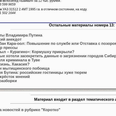
 велосипед «Байкал» за 12 тыс. рублей.
3 599 9659
 УАЗ 31512 2.4МТ 1995 г.в. в отличном состоянии, на ходу.
1 502 1644
Остальные материалы номера 13:
ты Владимира Путина
ий анекдот
ан Кара-оол: Повышение по службе или Отставка с позоро
р прессы
ыл – Курагино»: Кормушку прикрыли?
ые хотели засекретить данные о загрязнении городов Сиби
ля криминала в Туве
жизнь, Хакасия?
и мытищинского побоища
я Бутина: российские гостиницы хуже тюрем
крёсток мнений
разборки
Материал входит в раздел тематического 
а новостей в рубрике "Коротко"