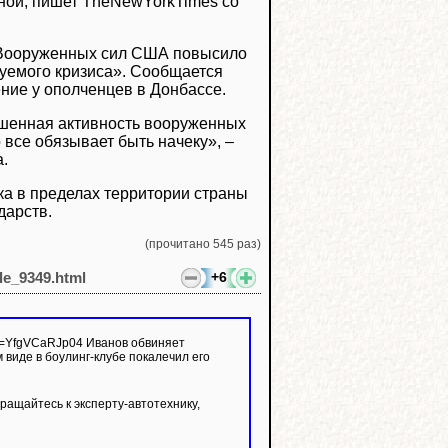
иной, пишет TheNewYorkTimes со
е Вооруженных сил США повысило
нуемого кризиса». Сообщается
ние у ополченцев в Донбассе.
ышенная активность вооруженных
о все обязывает быть начеку», –
.
ка в пределах территории страны
дарств.
(прочитано 545 раз)
+6
cle_9349.html
 виде в боулинг-клубе покалечил его
ащайтесь к эксперту-автотехнику,