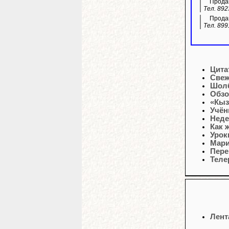
Продам
Тел. 892
Продам
Тел. 899
Цита
Свеж
Шолб
Обзо
«Кыз
Учён
Неде
Как 
Урок
Мари
Пере
Теле
Лент