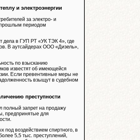
теплу и электроэнергии
ребителей за электро- и
 с прошлым периодом
 дела в ГУП РТ «УК ТЭК 4», где
ов. В аутсайдерах ООО «Дизель»,
ьность по взысканию
иков известят об имеющейся
нзии. Если превентивные меры не
задолженность взыщут в судебном
еличению преступности
ал полный запрет на продажу
ы, предпринятые для
ости.
х под воздействием спиртного, в
более 5,5 тыс. преступлений,