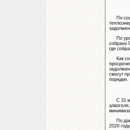
По со
теплоэне
задолжен
По ур
собрано 
где собра
Как с
просроче
задолжен
смогут п
порядке.
С 31 
алкоголя
минимиза
По да
2020 году