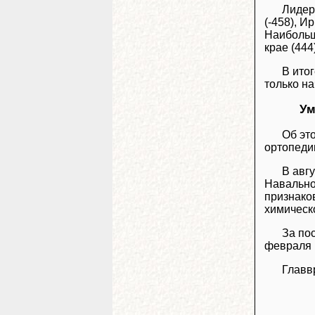
Лидер
(-458), И
Наибольш
крае (444
В ито
только на
Ум
Об эт
ортопеди
В авг
Навально
признако
химическ
За по
февраля 
Главв