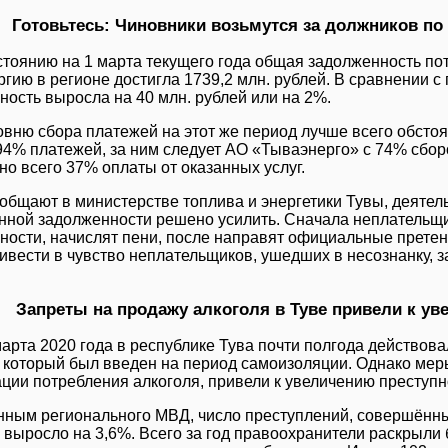
Готовьтесь: Чиновники возьмутся за должников по 
стоянию на 1 марта текущего года общая задолженность пот
ргию в регионе достигла 1739,2 млн. рублей. В сравнении
ность выросла на 40 млн. рублей или на 2%.
овню сбора платежей на этот же период лучше всего обстоят
94% платежей, за ним следует АО «Тываэнерго» с 74% сбор
но всего 37% оплаты от оказанных услуг.
ообщают в министерстве топлива и энергетики Тувы, деятел
нной задолженности решено усилить. Сначала неплательщ
ности, начислят пени, после направят официальные прете
ривести в чувство неплательщиков, ушедших в несознанку, 
Запреты на продажу алкоголя в Туве привели к ув
марта 2020 года в республике Тува почти полгода действов
, который был введен на период самоизоляции. Однако мер
ции потребления алкоголя, привели к увеличению преступн
нным регионального МВД, число преступлений, совершённы
 выросло на 3,6%. Всего за год правоохранители раскрыли 