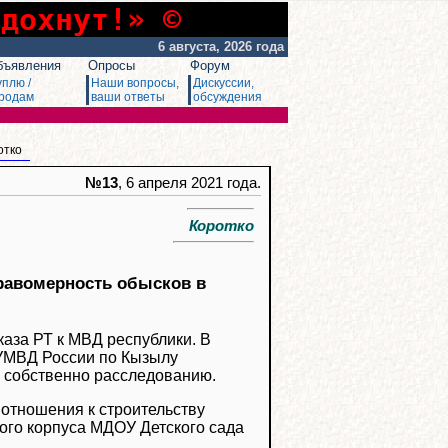
сдохнут!» ©
6 августа, 2026 года
бъявления
Опросы
Форум
уплю /
Наши вопросы,
Дискуссии,
родам
ваши ответы
обсуждения
отко
№13
, 6 апреля 2021 года.
Коротко
равомерность обысков в
каза РТ к МВД республики. В
 УМВД России по Кызылу
к собственно расследованию.
отношения к строительству
ного корпуса МДОУ Детского сада