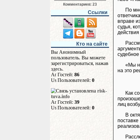
Комментариев: 23
По мн
Ссылки
ответчик
вправе и
судья, к
действия
Рассмо
Кто на сайте
аргумент
Вы Анонимный
судебное
пользователь. Вы можете
зарегистрироваться, нажав
«Мы н
здесь
.
на это р
Гостей:
86
Пользователей:
0
risk-
Как с
tuva.info
произоше
Гостей:
39
лиц возб
Пользователей:
0
В окт
поставке 
реализов
Рассл