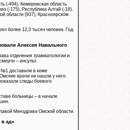
ь (-494), Кемеровская область
ва (-175), Республика Алтай (-18).
й области (937), Красноярском
рял более 12,3 тысяч человек. Год
ровали Алексея Навального
лава отделения травматологии и
мерти – инсульт.
 №1 доставили в коме
 Омские врачи не нашли у него
показали следы боевого
ставе больницы – в начале
шин.
лавой Минздрава Омской области.
 в ад»