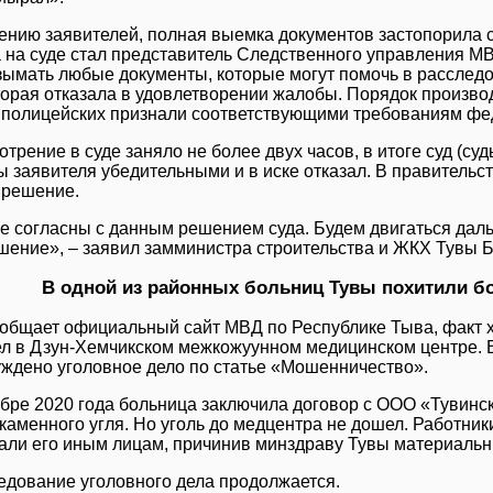
ению заявителей, полная выемка документов застопорила 
а на суде стал представитель Следственного управления МВ
зымать любые документы, которые могут помочь в расследо
оторая отказала в удовлетворении жалобы. Порядок произво
 полицейских признали соответствующими требованиям фед
трение в суде заняло не более двух часов, в итоге суд (суд
ы заявителя убедительными и в иске отказал. В правитель
 решение.
е согласны с данным решением суда. Будем двигаться дал
ешение», – заявил замминистра строительства и ЖКХ Тувы 
В одной из районных больниц Тувы похитили бо
ообщает официальный сайт МВД по Республике Тыва, факт 
л в Дзун-Хемчикском межкожуунном медицинском центре. 
уждено уголовное дело по статье «Мошенничество».
ябре 2020 года больница заключила договор с ООО «Тувинс
каменного угля. Но уголь до медцентра не дошел. Работник
али его иным лицам, причинив минздраву Тувы материальн
едование уголовного дела продолжается.