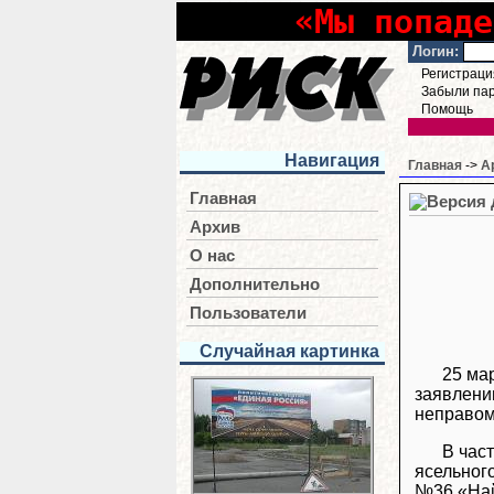
«Мы попаде
Логин:
Регистраци
Забыли па
Помощь
Навигация
Главная
->
А
Главная
Архив
О нас
Дополнительно
Пользователи
Случайная картинка
25 ма
заявлени
неправом
В час
ясельног
№36 «На