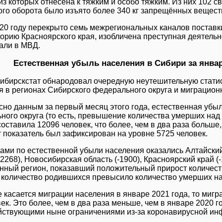
из которых отнесена к тяжким и особо тяжким. Из них 102 с
ого оборота было изъято более 340 кг запрещённых вещест
020 году перекрыто семь межрегиональных каналов поставк
торию Красноярского края, изобличена преступная деятельн
зали в МВД.
Естественная убыль населения в Сибири за январ
ибирскстат обнародовал очередную неутешительную статис
я в регионах Сибирского федерального округа и миграцион
сно данным за первый месяц этого года, естественная убы
ного округа (то есть, превышение количества умерших над
оставила 12096 человек, что более, чем в два раза больше,
т показатель был зафиксирован на уровне 5725 человек.
ами по естественной убыли населения оказались Алтайский
-2268), Новосибирская область (-1900), Красноярский край (-
нный регион, показавший положительный прирост количеств
е количество родившихся превысило количество умерших на
е касается миграции населения в январе 2021 года, то миг
ек. Это более, чем в два раза меньше, чем в январе 2020 г
ействующими ныне ограничениями из-за коронавирусной ин