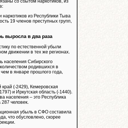
вязаны со сбытом наркотиков, из
в:
и наркотиков из Республики Тыва
ость 19 членов преступных групп,
ь выросла в два раза
тику по естественной убыли
ном движении в тех же регионах.
ль населения Сибирского
 количеством родившихся в
 чем в январе прошлого года,
 край (-2429), Кемеровская
1797) и Иркутская область (-1440).
а населения – это Республика
 287 человек.
рационная убыль в СФО составила
ода, что обусловлено, скорее
фекции.