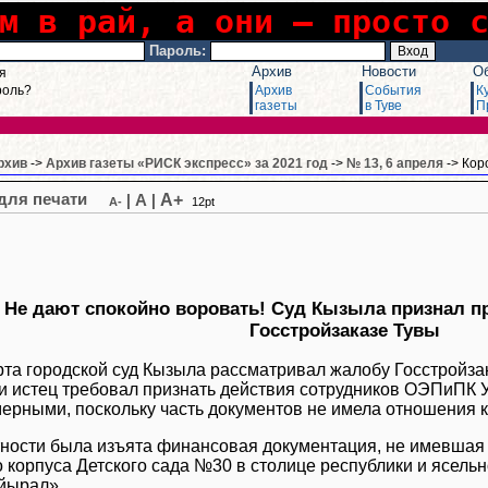
м в рай, а они – просто 
Пароль:
Архив
Новости
О
я
роль?
Архив
События
К
газеты
в Туве
П
рхив
->
Архив газеты «РИСК экспресс» за 2021 год
->
№ 13, 6 апреля
-> Кор
A+
|
A
|
A-
12pt
Не дают спокойно воровать! Суд Кызыла признал п
Госстройзаказе Тувы
рта городской суд Кызыла рассматривал жалобу Госстройза
и истец требовал признать действия сотрудников ОЭПиПК
ерными, поскольку часть документов не имела отношения 
тности была изъята финансовая документация, не имевшая 
о корпуса Детского сада №30 в столице республики и ясель
йырал».