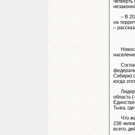
четверть 
незаконн
– В 2
на терри
– расска
Новос
населени
Согла
федераль
Сибири) с
когда это
Лидер
область (
Единстве
Тыва, гд
Что ж
238 челов
всего, д