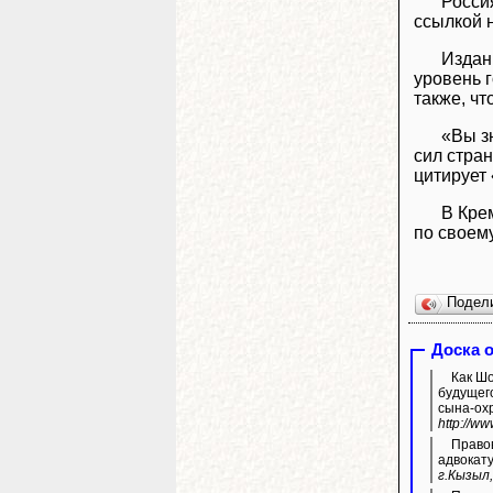
Росси
ссылкой 
Издан
уровень 
также, ч
«Вы з
сил стран
цитирует
В Кре
по своему
Подел
Доска 
Как Шолбан Кар
будущего
сына-ох
http://w
Правов
адвокату
г.Кызыл,