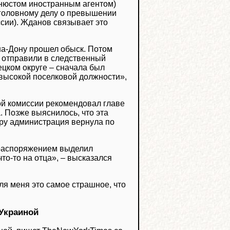
нюстом иностранным агентом)
уголовному делу о превышении
ссии). Жданов связывает это
на-Дону прошел обыск. Потом
 отправили в следственный
ецком округе – сначала был
евысокой поселковой должности»,
ой комиссии рекомендовал главе
 Позже выяснилось, что эта
иру администрация вернула по
 распоряжением выделил
то-то на отца», – высказался
для меня это самое страшное, что
 Украиной