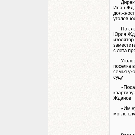
Дирек
Иван Жда
должност
уголовно
По сл
Юрия Жда
изолятор
заместит
с лета пр
Уголо
поселка 
семья уж
суду.
«Поса
квартиру?
Жданов.
«Им ну
могло сл