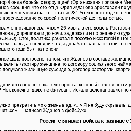
тор Фонда борьбы с коррупцией (Организация признана Ми
нов сообщил, что его отца Юрия Жданова арестовали по 
ных полномочий (часть 1 статьи 281 Уголовного кодекса Ро
е преследование со своей политической деятельностью.
овам оппозиционера, утром 26 марта в его доме в Ростове-
нова допрашивали до ночи, задержали и по решению суда
 (СИЗО). Отец политика работал в поселке Искателей в Нен
елем главы, а последние годы дорабатывал на «какой-то н
ошлого года был на пенсии.
вное дело построено на том, что Жданов в составе жилищн
выделить квартиру женщине по договору социального найма.
е получала жилищную субсидию. Договор расторгли, кварт
дили ли главу поселка, единоросса, который собственным
 Нет, конечно, даже не фигурант. Искали целенаправленно ч
жно превратить мою жизнь в ад. <...> Я не буду скрывать, 
учиться», – написал Жданов в фейсбуке.
Россия стягивает войска к разнице с