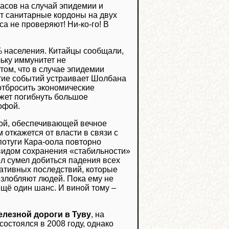
апасов на случай эпидемии и
ют санитарные кордоны на двух
са не проверяют! Ни-ко-го! В
% населения. Китайцы сообщали,
ьку иммунитет не
том, что в случае эпидемии
тие событий устраивает Шолбана
 отбросить экономические
ожет погибнуть большое
офой.
кой, обеспечивающей вечное
 откажется от власти в связи с
 потуги Кара-оола повторно
видом сохранения «стабильности»
оол сумел добиться падения всех
гативных последствий, которые
озлобляют людей. Пока ему не
щё один шанс. И виной тому –
елезной дороги в Туву
, на
состоялся в 2008 году, однако