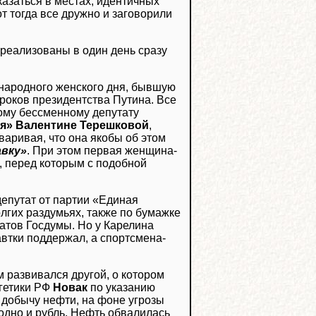
оказаться в местах, идентичных
т тогда все дружно и заговорили
реализованы в один день сразу
ународного женского дня, бывшую
сроков президентства Путина. Все
этому бессменному депутату
я» Валентине Терешковой
,
оваривая, что она якобы об этом
авку»
. При этом первая женщина-
, перед которым с подобной
депутат от партии «Единая
олгих раздумьях, также по бумажке
атов Госдумы. Но у Карелина
втки поддержал, а спортсмена-
м развивался другой, о котором
ргетики РФ
Новак
по указанию
 добычу нефти, на фоне угрозы
одно и рубль. Нефть обвалилась