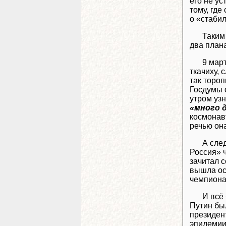
его не ус
тому, где
о «стабил
Таким
два план
9 мар
ткачиху,
так тороп
Госдумы 
утром узн
«много 
космонав
речью она
А сле
Россия» 
зачитал 
вышла ос
чемпиона 
И всё
Путин был
президен
эпидемии