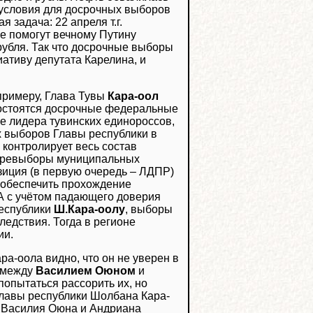
 условия для досрочных выборов
 задача: 22 апреля т.г.
е помогут вечному Путину
рубля. Так что досрочные выборы
иативу депутата Карелина, и
 примеру, Глава Тувы
Кара-оол
состоятся досрочные федеральные
 лидера тувинских единороссов,
 выборов Главы республики в
 контролирует весь состав
перевыборы муниципальных
озиция (в первую очередь – ЛДПР)
и обеспечить прохождение
А с учётом падающего доверия
республики
Ш.Кара-оолу
, выборы
ледствия. Тогда в регионе
ии.
а-оола видно, что он не уверен в
а между
Василием Оюном
и
попытаться рассорить их, но
 Главы республики Шолбана Кара-
я Василия Оюна и Андриана