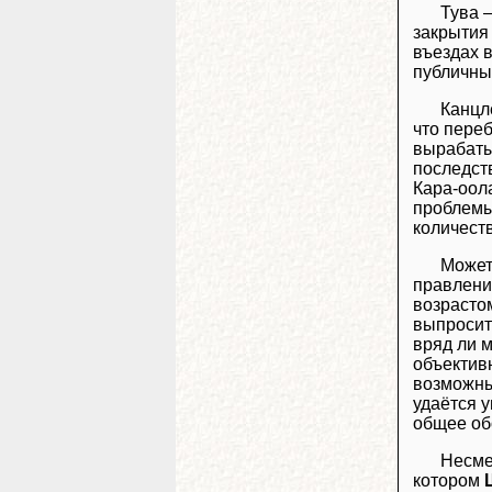
Тува –
закрытия 
въездах в
публичны
Канц
что пере
вырабатыв
последст
Кара-оол
проблемы
количест
Может
правление
возрастом
выпросит
вряд ли м
объективн
возможны
удаётся 
общее об
Несме
котором