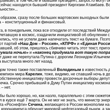
траивает, в том числе и бывший президент, запросто могут 
 сейчас находится бывший президент Киргизии Атамбаев. Во
ьности»...
 образом, сразу после больших мартовских выходных были 
а – конституционный и финансовый.
та, в понедельник, пока все отходили от последствий Межд
 слетавшую в космос, озадачили инициативой об обнулении 
ились, что не успели даже напечатать текст на бумаге. По
от партий
«Наш Дом – Россия», «КПРФ»
и
«Единая Росси
авшей, об этом, пришлось сбивчиво читать этот текст, приг
думала ночью»
и
«наконец придумала вот такую попр
т даже не перепутала Путина с дорогим Леонидом Ильичем
 выступала много лет назад.
дом точно также поставленный
Володиным
в известность 
чемпион мира
Карелин
, тоже, видимо, не спавший ночь в д
собственную инициативу провести досрочные выборы депут
ечка. Срочно прибывший в Думу Путин инициативу космона
– нет.
 бы было хорошо, но, как назло, параллельно с этим сюжето
 в курсе ещё 7 марта. Он не мог не знать, что министр эне
та «Роснефти»
Сечина
, желающего в России монополии на
 коронавируса обрушит мировой нефтегазовый рынок, а за