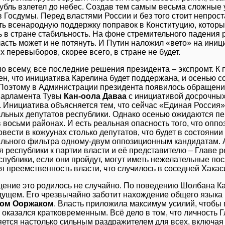
рубль взлетел до небес. Создав тем самым весьма сложные
 Госдумы. Перед властями России и без того стоит непростая
ть всенародную поддержку поправок в Конституцию, которы
ь в стране стабильность. На фоне стремительного падения 
асть может и не потянуть. И Путин наложил «вето» на иниц
 перевыборов, скорее всего, в стране не будет.
по всему, все последние решения президента – экспромт. К
ен, что инициатива Карелина будет поддержана, и осенью 
Поэтому в Администрации президента появилось обращение
парламента Тувы
Кан-оола Даваа
с инициативой досрочных
. Инициатива объясняется тем, что сейчас «Единая Россия»
льных депутатов республики. Однако осенью ожидаются 
 восьми районах. И есть реальная опасность того, что опп
вести в кожуунах столько депутатов, что будет в состояни
льного фильтра одному-двум оппозиционным кандидатам. 
я республики к партии власти и её представителю – Главе 
публики, если они пройдут, могут иметь нежелательные пос
я преемственность власти, что случилось в соседней Хакас
ение это родилось не случайно. По поведению Шолбана Кар
дущем. Его чрезвычайно заботит нахождение общего язык
ом Ооржаком
. Власть приложила максимум усилий, чтобы 
т оказался кратковременным. Всё дело в том, что личность
яется настолько сильным раздражителем для всех, включа