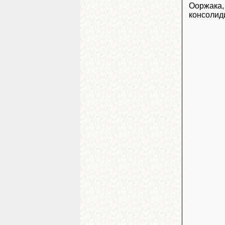
Ооржака, 
консолид