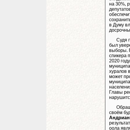
на 30%, 
депутатов
обеспечи
сохранит
в Думу вл
досрочных
Судя 
был увер
выборы. 
спикера 
2020 году
муниципа
хуралов в
может про
муниципа
населени
Главы рес
нарушитс
Обращ
своём бу
Андриан
результа
оола явл