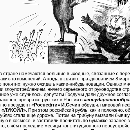
 в стране намечаются большие выходные, связанные с пере
каких-то изменений. А когда в связи с празднованием 8 ма
ло понятно: нужно ожидать какие-нибудь новации. Однако м
и злоупотреблением, ничего серьёзного от руководства стр
шное уже случилось: депутаты Госдумы дали дружное согла
наконец, превратит русских в России в
«государствообра
но президент
«Роснефти» И.Сечин
обрушил мировой нефт
ь
«ЛУКОЙЛ»
. При этом российский рубль, как и положено, о
рублях стала ещё дороже. Потом на трибуну вызвали бывшу
ую в космосе, и заставили прочитать по бумажке заранее з
 то, о чём последние месяцы конституционного переустройс