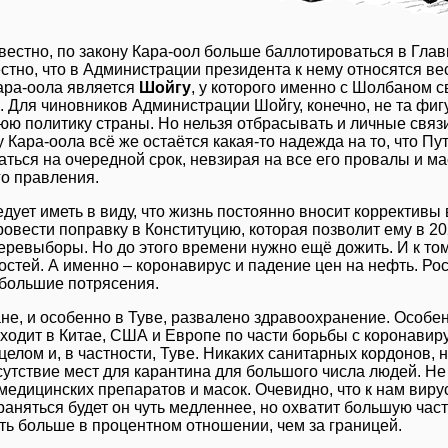
звестно, по закону Кара-оол больше баллотироваться в Гла
естно, что в Администрации президента к нему относятся в
ара-оола является
Шойгу
, у которого именно с Шолбаном
. Для чиновников Администрации Шойгу, конечно, не та фиг
юю политику страны. Но нельзя отбрасывать и личные связ
 Кара-оола всё же остаётся какая-то надежда на то, что П
аться на очередной срок, невзирая на все его провалы и 
го правления.
едует иметь в виду, что жизнь постоянно вносит коррективы
овести поправку в Конституцию, которая позволит ему в 20
перевыборы. Но до этого времени нужно ещё дожить. И к то
стей. А именно – коронавирус и падение цен на нефть. Рос
большие потрясения.
ане, и особенно в Туве, развалено здравоохранение. Особен
сходит в Китае, США и Европе по части борьбы с коронавир
целом и, в частности, Туве. Никаких санитарных кордонов, 
тсутствие мест для карантина для большого числа людей. Н
медицинских препаратов и масок. Очевидно, что к нам вирус
раняться будет он чуть медленнее, но охватит большую час
ть больше в процентном отношении, чем за границей.