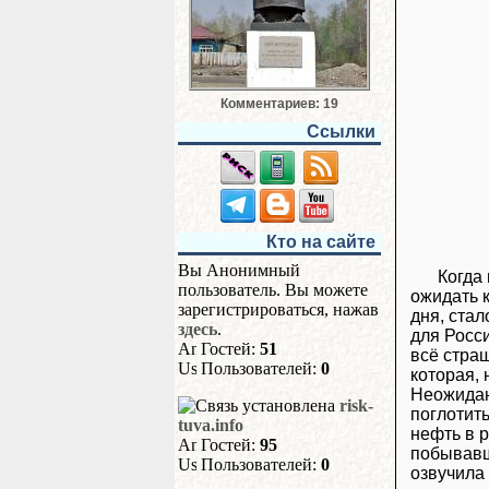
Комментариев: 19
Ссылки
Кто на сайте
Вы Анонимный
Когда
пользователь. Вы можете
ожидать 
зарегистрироваться, нажав
дня, ста
здесь
.
для Росси
Гостей:
51
всё стра
Пользователей:
0
которая, 
Неожидан
risk-
поглотит
tuva.info
нефть в 
Гостей:
95
побывавш
Пользователей:
0
озвучила