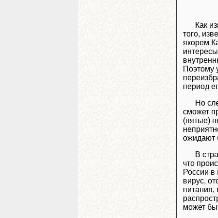
Как и
того, изв
якорем К
интересы
внутренн
Поэтому у
переизбр
период е
Но сл
сможет пр
(пятые) 
неприятно
ожидают 
В стр
что прои
России в 
вирус, о
питания, 
распрост
может бы