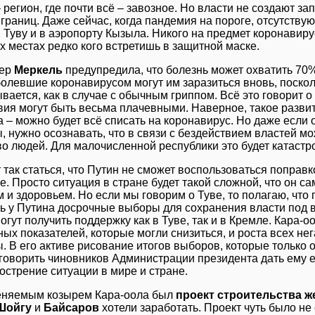
 регион, где почти всё – завозное. Но власти не создают з
границ. Даже сейчас, когда пандемия на пороге, отсутству
 Туву и в аэропорту Кызыла. Никого на предмет коронавиру
х местах редко кого встретишь в защитной маске.
лер
Меркель
предупредила, что болезнь может охватить 70
болевшие коронавирусом могут им заразиться вновь, поскол
ается, как в случае с обычным гриппом. Всё это говорит о 
вия могут быть весьма плачевными. Наверное, такое разви
а – можно будет всё списать на коронавирус. Но даже если
, нужно осознавать, что в связи с бездействием властей м
во людей. Для малочисленной республики это будет катастр
 так статься, что Путин не сможет воспользоваться поправ
. Просто ситуация в стране будет такой сложной, что он сам
 и здоровьем. Но если мы говорим о Туве, то полагаю, что
ь у Путина досрочные выборы для сохранения власти под 
огут получить поддержку как в Туве, так и в Кремле. Кара-
ых показателей, которые могли снизиться, и роста всех не
. В его активе рисование итогов выборов, которые только 
уговорить чиновников Администрации президента дать ему е
острение ситуации в мире и стране.
няемым козырем Кара-оола был
проект строительства ж
Шойгу
и
Байсаров
хотели заработать. Проект чуть было не 