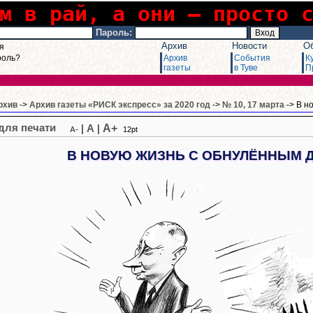
м в рай, а они – просто 
Пароль:
Архив
Новости
О
я
роль?
Архив
События
К
газеты
в Туве
П
рхив
->
Архив газеты «РИСК экспресс» за 2020 год
->
№ 10, 17 марта
-> В н
A+
|
A
|
A-
12pt
В НОВУЮ ЖИЗНЬ С ОБНУЛЁННЫМ 