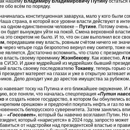
как нашему
Владимиру Владимировичу Путину
остаться 
е обо всём по порядку.
 начиналась конституционная заваруха, мало у кого были со
Наша страна, в которой все уровни власти действуют в инт
 на одном-единственном человеке –
Путине
. Потому очень
а он будет вынужден уйти на покой. Смена верховной власти
а это секретом не было. И то, что он сам выполнил все св
ым
, передавшим ему власть, ровным счётом ничего не значит
в
через четыре года безропотно вернул ему скипетр, тоже 
не является. Достаточно вспомнить, что стало с президент
ю власть своему преемнику
Жээнбекову
. Как известно,
Ат
в СИЗО. И даже мудрейший из мудрейших бывший президен
ий власть своему последователю
Токаеву
, теперь горько 
 президент матереет на глазах и уже в открытую затевает 
ников. Дело доходит уже до арестов имущества за рубежом.
то навевает тоску на Путина и его ближайшее окружение. И
цию, все поняли, что началась спецоперация
«Путин навсе
ко
и создать новое государство, в котором бы обнулились в
 «крепким орешком» и предпочёл покупать нефть и газ по м
новенность белорусского суверенитета. Затем занялись вп
а –
«Госсовет»
, который бы навечно возглавил Путин. Но
зидент, который «нарисуется» в 2024 году, запросто может
авиться от надстройки над президентской властью и правит