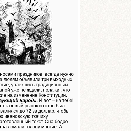
носами праздников, всегда нужно
рта людям объявили три выходных
ногие, увлёкшись традиционным
аной уже не ждали, полагая, что
сие на изменение Конституции,
зующий народ».
И вот – на тебе!
егазовый рынок и готов был
бвалился до 72 за доллар, чтобы
ю ивановскую ткачиху,
аготовленный текст. Она бодро
тва ломали голову многие. А