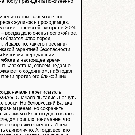
на посту президента пожизненно.
мнения в том, зачем всё это
ересах жуликов и проходимцев,
 многие с тревогой смотрят в 2024
 – всегда дело очень неспокойное.
ои обязательства перед
. И даже то, как его преемник
никакой гарантией безопасности
ом Киргизии, передавшим
амбаев
в настоящее время
т Казахстана, совсем недавно
сожалеет о содеянном, наблюдая,
интриги против его ближайших
 когда начали переписывать
гда!»
. Сначала пытались нагнуть
се сроки. Но белорусский Батька
ировым ценам, но сохранить
исыванием в Конституцию нового
 следом пришло понимание, что
 все поправки отменить. И тем
ь единолично. А тогда все, кто