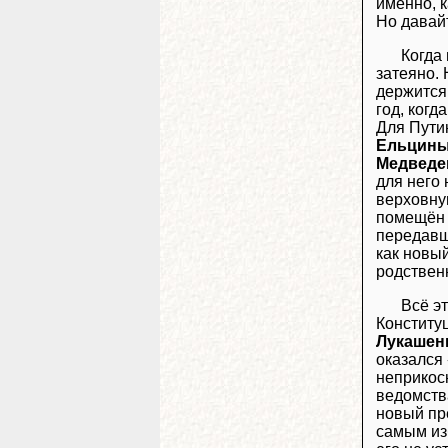
именно, 
Но давайт
Когда
затеяно. 
держится
год, когд
Для Путин
Ельцин
Медведе
для него 
верховну
помещён 
передавш
как новый
родствен
Всё э
Конститу
Лукашен
оказался
неприкос
ведомств
новый пре
самым изб