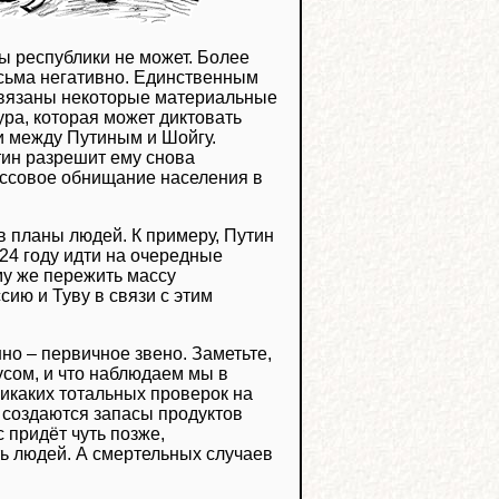
вы республики не может. Более
есьма негативно. Единственным
 связаны некоторые материальные
ура, которая может диктовать
и между Путиным и Шойгу.
утин разрешит ему снова
массовое обнищание населения в
 в планы людей. К примеру, Путин
24 году идти на очередные
му же пережить массу
сию и Туву в связи с этим
но – первичное звено. Заметьте,
усом, и что наблюдаем мы в
никаких тотальных проверок на
е создаются запасы продуктов
 придёт чуть позже,
ть людей. А смертельных случаев