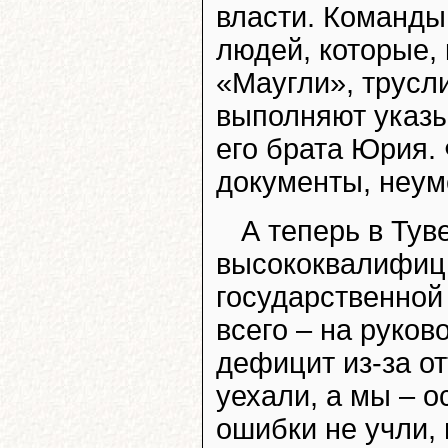
власти. Команды 
людей, которые,
«Маугли», трусл
выполняют указы
его брата Юрия.
документы, неуме
А теперь в Ту
высококвалифиц
государственной
всего – на руко
дефицит из-за о
уехали, а мы – о
ошибки не учли,