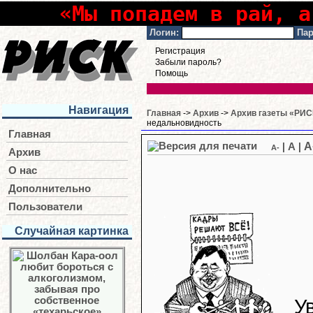
«Мы попадем в рай, а
Логин:
Пар
Регистрация
Забыли пароль?
Помощь
Навигация
Главная
->
Архив
->
Архив газеты «РИСК
недальновидность
Главная
A
|
A
|
A-
Архив
О нас
Дополнительно
Пользователи
Случайная картинка
У