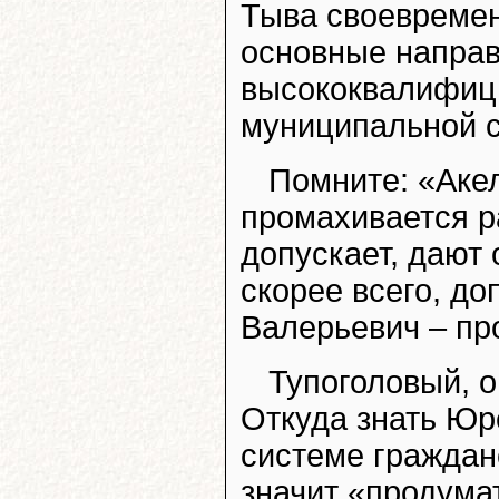
Тыва своевремен
основные напра
высококвалифиц
муниципальной 
Помните: «Аке
промахивается ра
допускает, дают 
скорее всего, до
Валерьевич – пр
Тупоголовый, о
Откуда знать Юре
системе граждан
значит «продума