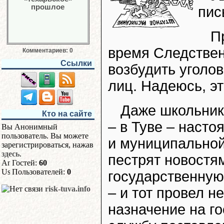
пис
П
время Следствен
Комментариев: 0
Ссылки
возбудить уголо
лиц. Надеюсь, эт
Даже школьник 
Кто на сайте
– в Туве – наст
Вы Анонимный
пользователь. Вы можете
и муниципальной
зарегистрироваться, нажав
здесь
.
пестрят новостя
Гостей:
60
Пользователей:
0
государственную
risk-tuva.info
– и тот провел н
назначение на г