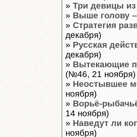
»
Три девицы из
»
Выше голову –
»
Стратегия раз
декабря)
»
Русская дейст
декабря)
»
Вытекающие п
(№46, 21 ноября)
»
Неостывшее м
ноября)
»
Ворьё-рыбачьё
14 ноября)
»
Наведут ли ко
ноября)