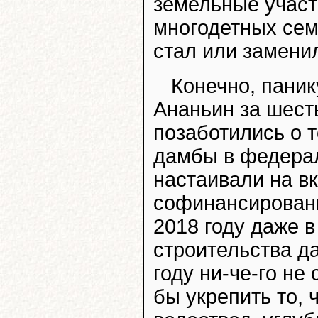
земельные участ
многодетных сем
стал или замени
Конечно, паник
Ананьин за шест
позаботились о 
дамбы в федерал
настаивали на в
софинансировани
2018 году даже 
строительства д
году ни-че-го не
бы укрепить то, 