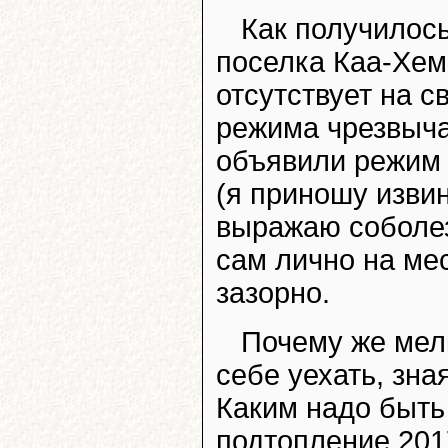
Как получилось
поселка Каа-Хем
отсутствует на 
режима чрезвыча
объявили режим 
(я приношу изви
выражаю соболез
сам лично на ме
зазорно.
Почему же мел
себе уехать, зна
Каким надо быть
подтопление 2017