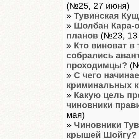
(№25, 27 июня)
»
Тувинская Кущ
»
Шолбан Кара-о
планов
(№23, 13
»
Кто виноват в 
собрались аван
проходимцы?
(№
»
С чего начина
криминальных к
»
Какую цель пре
чиновники прав
мая)
»
Чиновники Тув
крышей Шойгу?