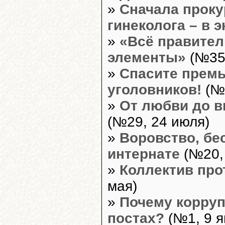
»
Сначала проку
гинеколога – в э
»
«Всё правител
элементы»
(№35,
»
Спасите премь
уголовников!
(№3
»
От любви до в
(№29, 24 июля)
»
Воровство, бе
интернате
(№20, 
»
Коллектив про
мая)
»
Почему корруп
постах?
(№1, 9 я