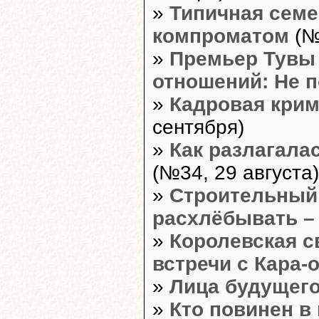
»
Типичная семе
компроматом
(№
»
Премьер Тувы
отношений: Не п
»
Кадровая кри
сентября)
»
Как разлагала
(№34, 29 августа)
»
Строительный 
расхлёбывать –
»
Королевская с
встречи с Кара-
»
Лица будущег
»
Кто повинен в