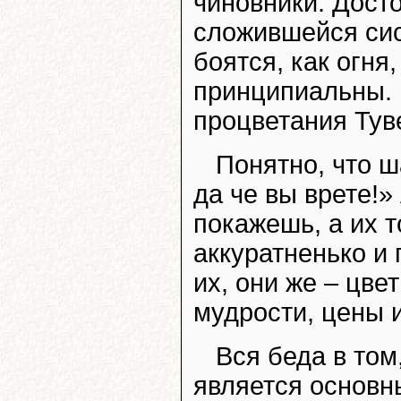
чиновники. Досто
сложившейся сис
боятся, как огня
принципиальны. 
процветания Тув
Понятно, что ш
да че вы врете!»
покажешь, а их 
аккуратненько и 
их, они же – цве
мудрости, цены и
Вся беда в том
является основ