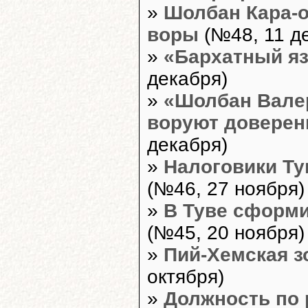
»
Шолбан Кара-о
воры
(№48, 11 д
»
«Бархатный яз
декабря)
»
«Шолбан Валер
воруют доверен
декабря)
»
Налоговики Ту
(№46, 27 ноября)
»
В Туве сформи
(№45, 20 ноября)
»
Пий-Хемская з
октября)
»
Должность по 