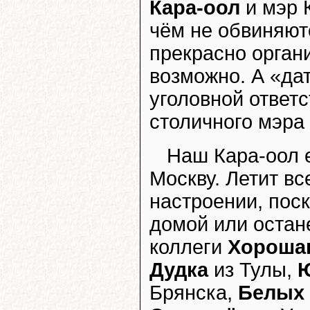
Кара-оол
и мэр
чём не обвиняютс
прекрасно орган
возможно. А «да
уголовной ответ
столичного мэра
Наш Кара-оол 
Москву. Летит в
настроении, поск
домой или остане
коллеги
Хороша
Дудка
из Тулы,
Брянска,
Белых