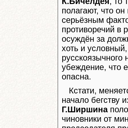
К.Бичелдея
, то
полагают, что он
серьёзным факт
противоречий в р
осуждён за долж
хоть и условный,
русскоязычного 
убеждение, что 
опасна.
Кстати, меняет
начало бегству 
Г.Ширшина
поло
чиновники от ми