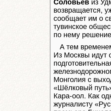
Соловьёв
из Удм
возвращается, у
сообщает им о с
тувинское общес
по нему решение
А тем времене
Из Москвы идут 
подготовительна
железнодорожног
Монголия с выхо
«Шёлковый путь».
Кара-оол. Как о
журналисту «Рус