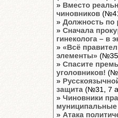
»
Вместо реальн
чиновников
(№41
»
Должность по 
»
Сначала проку
гинеколога – в э
»
«Всё правител
элементы»
(№35,
»
Спасите премь
уголовников!
(№3
»
Русскоязычной
защита
(№31, 7 а
»
Чиновники пр
муниципальные
»
Атака политич