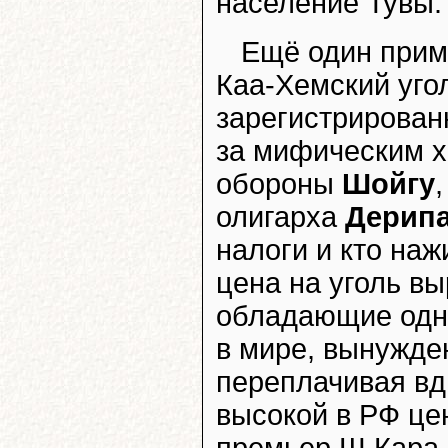
население Тувы.
Ещё один прим
Каа-Хемский угол
зарегистрирован
за мифическим х
обороны
Шойгу
олигарха
Дерип
налоги и кто наж
цена на уголь вы
обладающие одни
в мире, вынужде
переплачивая вд
высокой в РФ це
премьер Ш.Кара-