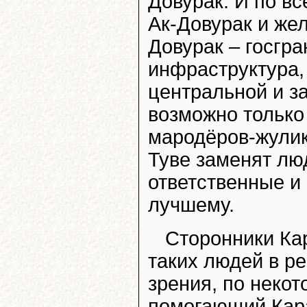
Довурак. И по в
Ак-Довурак и же
Довурак – госгр
инфраструктура, 
центральной и з
возможно только
мародёров-жулик
Туве заменят лю
ответственные и
лучшему.
Сторонники Кар
таких людей в ре
зрения, по некот
помогающий Кара