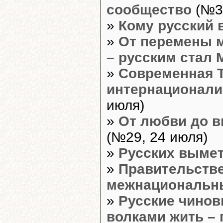
сообщество
(№31
»
Кому русский в
»
От перемены м
– русским стал 
»
Современная Т
интернационали
июля)
»
От любви до в
(№29, 24 июля)
»
Русских вымет
»
Правительстве
межнациональн
»
Русские чинов
волками жить – 