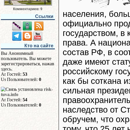
Комментариев: 9
населения, боль
Ссылки
официально про
государством, в
права. А национ
Кто на сайте
состав РФ, в соо
Вы Анонимный
пользователь. Вы можете
даже имеют стату
зарегистрироваться, нажав
здесь
.
российскому гос
Гостей:
53
как бы соткана и
Пользователей:
0
сильная президе
risk-
tuva.info
правоохранитель
Гостей:
54
Пользователей:
0
наследство от С
обручем, что охр
тому, что 25 лет