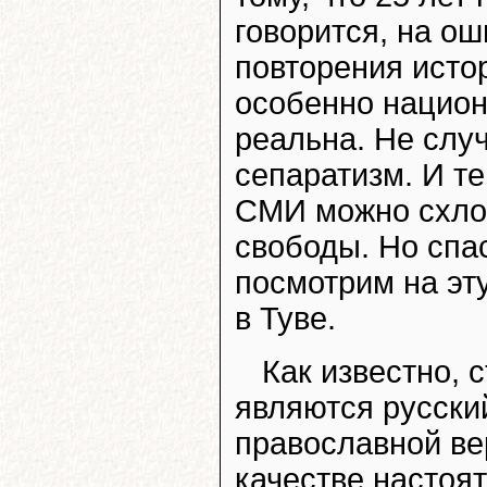
говорится, на ош
повторения истор
особенно нацио
реальна. Не слу
сепаратизм. И те
СМИ можно схлоп
свободы. Но спас
посмотрим на эт
в Туве.
Как известно, 
являются русски
православной вер
качестве настоя