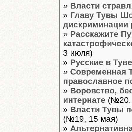
»
Власти стравл
»
Главу Тувы Шо
дискриминации 
»
Расскажите Пу
катастрофическ
3 июля)
»
Русские в Туве
»
Современная Т
православное п
»
Воровство, бе
интернате
(№20, 
»
Власти Тувы п
(№19, 15 мая)
»
Альтернативна