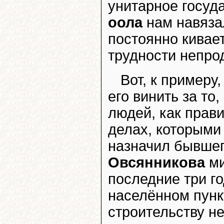
унитарное госуда
оола
нам навяза
постоянно кивае
трудности непр
Вот, к примеру
его винить за то
людей, как прав
делах, которыми
назначил бывшег
Овсянникова
ми
последние три го
населённом пунк
строительству не