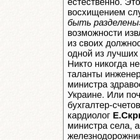
естественно. Это
восхищением сл
быть разделены
возможности изв
из своих должно
одной из лучших
Никто никогда не
таланты инжене
министра здраво
Украине. Или по
бухгалтер-счето
кардиолог
Е.Ск
министра села, 
железнодорожни