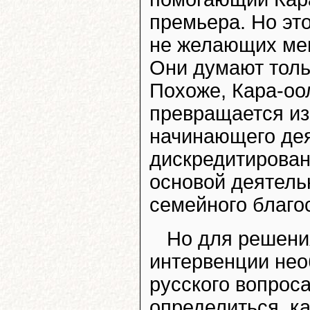
премьера. Но эт
не желающих мен
Они думают тольк
Похоже, Кара-оо
превращается и
начинающего дея
дискредитирован
основой деятель
семейного благо
Но для решени
интервенции не
русского вопрос
определиться, к