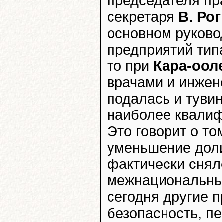
председателя пр
секретаря
В. Ро
основном руков
предприятий ти
то при
Кара-оол
врачами и инжен
подалась и туви
наиболее квалиф
Это говорит о то
уменьшение доли
фактически снял
межнациональных
сегодня другие п
безопасность, п