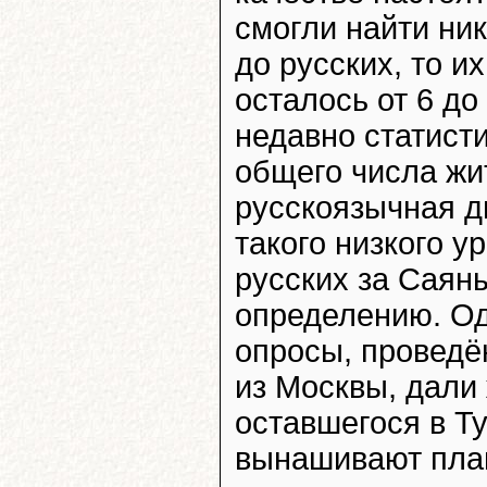
смогли найти ник
до русских, то и
осталось от 6 до
недавно статист
общего числа жи
русскоязычная д
такого низкого у
русских за Саян
определению. Од
опросы, провед
из Москвы, дали 
оставшегося в Т
вынашивают план