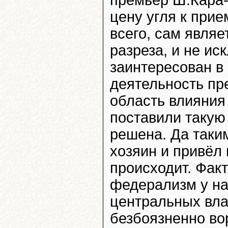
цену угля к при
всего, сам явля
разреза, и не ис
заинтересован в
деятельность пр
область влияния
поставили такую
решена. Да таки
хозяин и привёл 
происходит. Фак
федерализм у н
центральных вла
безбоязненно во