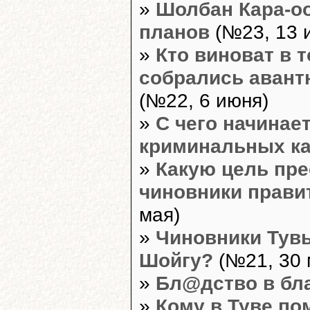
»
Шолбан Кара-о
планов
(№23, 13 
»
Кто виноват в 
собрались авант
(№22, 6 июня)
»
С чего начинае
криминальных ка
»
Какую цель пре
чиновники прави
мая)
»
Чиновники Тув
Шойгу?
(№21, 30 
»
Бл@дство в бла
»
Кому в Туве п