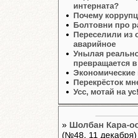
интерната?
Почему коррупц
Болтовни про ра
Переселили из 
аварийное
Унылая реально
превращается в
Экономические 
Перекрёсток мн
Усс, мотай на ус
»
Шолбан Кара-оо
(№48, 11 декабря)