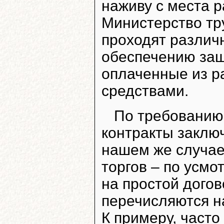
наживу с места р
Министерство тр
проходят различ
обеспечению защ
оплаченные из 
средствами.
По требованию
контракты заключ
нашем же случае
торгов – по усм
на простой дого
перечисляются на
К примеру, част