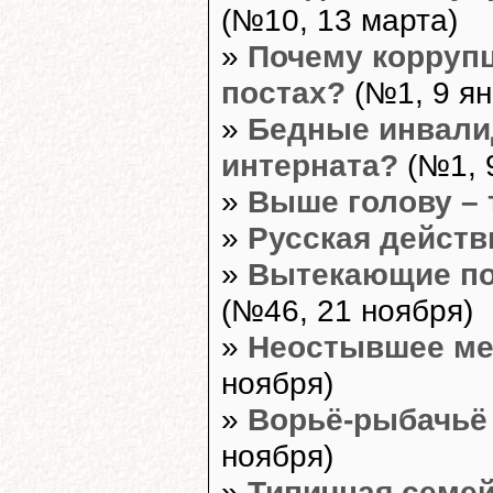
(№10, 13 марта)
»
Почему корруп
постах?
(№1, 9 ян
»
Бедные инвалид
интерната?
(№1, 
»
Выше голову – 
»
Русская действ
»
Вытекающие по
(№46, 21 ноября)
»
Неостывшее ме
ноября)
»
Ворьё-рыбачьё 
ноября)
»
Типичная семе