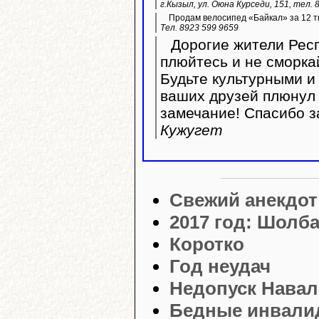
г.Кызыл, ул. Оюна Курседи, 151, тел. 
Продам велосипед «Байкал» за 12 ты
Тел. 8923 599 9659
Дорогие жители Респ
плюйтесь и не сморка
Будьте культурными и 
ваших друзей плюнул 
замечание! Спасибо з
Кужугет
Свежий анекдот
2017 год: Шолб
Коротко
Год неудач
Недопуск Навал
Бедные инвалид