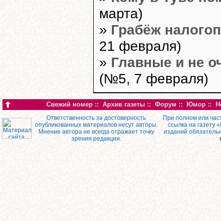
марта)
»
Грабёж налого
21 февраля)
»
Главные и не о
(№5, 7 февраля)
Свежий номер
::
Архив газеты
::
Форум
::
Юмор
::
Н
Ответственность за достоверность
При полном или час
опубликованных материалов несут авторы.
ссылка на газету 
Мнение автора не всегда отражает точку
изданий обязатель
зрения редакции.