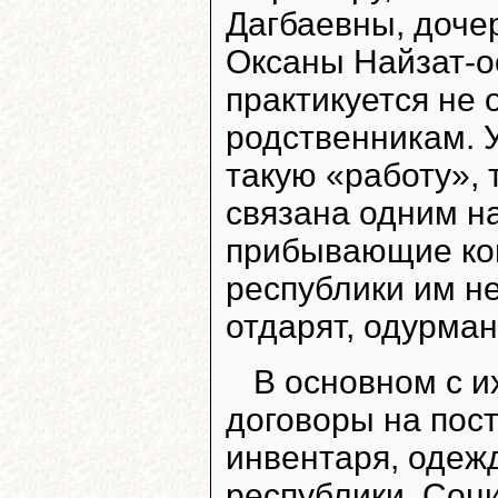
Дагбаевны, доче
Оксаны Найзат-о
практикуется не о
родственникам. 
такую «работу», 
связана одним н
прибывающие ком
республики им не
отдарят, одурман
В основном с 
договоры на пост
инвентаря, одеж
республики. Соц