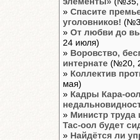
элементы»
(№35, 
»
Спасите премье
уголовников!
(№34
»
От любви до в
24 июля)
»
Воровство, бес
интернате
(№20, 
»
Коллектив прот
мая)
»
Кадры Кара-оол
недальновиднос
»
Министр труда
Тас-оол будет си
»
Найдётся ли уп