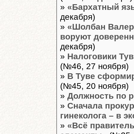
»
«Бархатный язы
декабря)
»
«Шолбан Валерь
воруют доверенн
декабря)
»
Налоговики Тув
(№46, 27 ноября)
»
В Туве сформи
(№45, 20 ноября)
»
Должность по р
»
Сначала прокур
гинеколога – в э
»
«Всё правитель