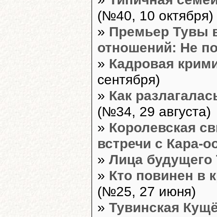
(№40, 10 октября)
»
Премьер Тувы 
отношений: Не п
»
Кадровая крим
сентября)
»
Как разлагалас
(№34, 29 августа)
»
Королевская св
встречи с Кара-о
»
Лица будущего
»
Кто повинен в 
(№25, 27 июня)
»
Тувинская Кущ