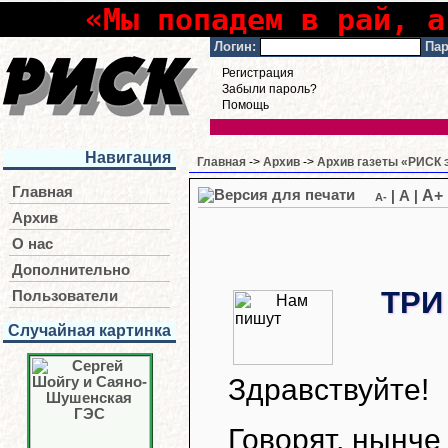
«Мы попадем в рай, а
Логин:
Пар
Регистрация
Забыли пароль?
Помощь
Навигация
Главная
->
Архив
->
Архив газеты «РИСК э
Главная
A+
|
A
|
A-
Архив
О нас
Дополнительно
ТРИ
Пользователи
Случайная картинка
Здравствуйте!
Говорят, нынче