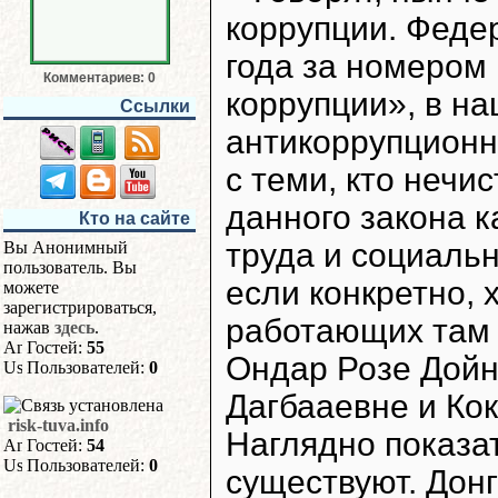
коррупции. Феде
года за номером
Комментариев: 0
коррупции», в н
Ссылки
антикоррупционн
с теми, кто нечи
данного закона 
Кто на сайте
труда и социаль
Вы Анонимный
пользователь. Вы
если конкретно, 
можете
зарегистрироваться,
работающих там 
нажав
здесь
.
Гостей:
55
Ондар Розе Дойн
Пользователей:
0
Дагбааевне и Ко
risk-tuva.info
Наглядно показат
Гостей:
54
Пользователей:
0
существуют. Дон