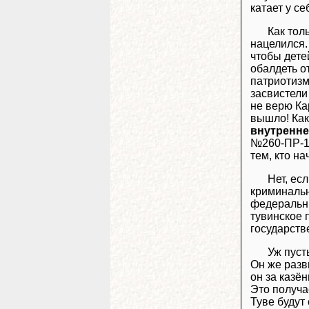
катает у се
Как тол
нацелился.
чтобы дете
обалдеть о
патриотизм
засвистели
не верю Кар
вышло! Как
внутренне
№260-ПР-13
тем, кто на
Нет, ес
криминальн
федеральны
тувинское
государст
Уж пуст
Он же разв
он за казё
Это получа
Туве будут