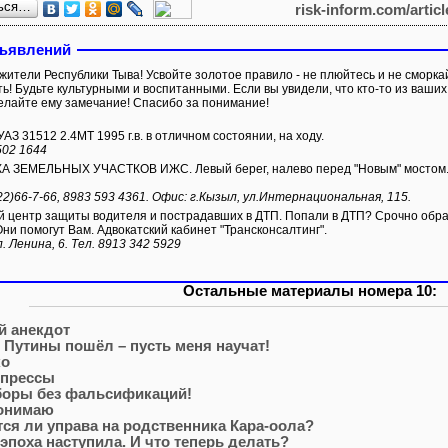
ься…
risk-inform.com/artic
бъявлений
жители Республики Тыва! Усвойте золотое правило - не плюйтесь и не сморка
ь! Будьте культурными и воспитанными. Если вы увидели, что кто-то из ваши
елайте ему замечание! Спасибо за понимание!
З 31512 2.4МТ 1995 г.в. в отличном состоянии, на ходу.
502 1644
ЗЕМЕЛЬНЫХ УЧАСТКОВ ИЖС. Левый берег, налево перед "Новым" мостом. М
22)66-7-66, 8983 593 4361. Офис: г.Кызыл, ул.Интернациональная, 115.
 центр защиты водителя и пострадавших в ДТП. Попали в ДТП? Срочно обращ
Они помогут Вам. Адвокатский кабинет "Трансконсалтинг".
л. Ленина, 6. Тел. 8913 342 5929
Остальные материалы номера 10:
й анекдот
 Путины пошёл – пусть меня научат!
ко
 прессы
боры без фальсификаций!
понимаю
ся ли управа на родственника Кара-оола?
эпоха наступила. И что теперь делать?