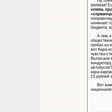
Ну, пон
великая! Е
опять пр
«сорванцы
поправочку
начинает г
бюджета, к
А тем, 
общественн
гробах на 
вот Кара-о
чувства к 
Выписали в
кондуктору
автобусов?
кара-карлик
15 рублей 
Вот вам
национализ