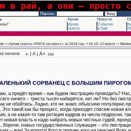
м в рай, а они – просто 
Пароль:
Архив
Новости
О
я
роль?
Архив
События
К
газеты
в Туве
П
ив
->
Архив газеты «РИСК экспресс» за 2018 год
->
№ 10, 13 марта
-> Мален
A+
|
A
|
A-
12pt
АЛЕНЬКИЙ СОРВАНЕЦ С БОЛЬШИМ ПИРОГО
аю, а придёт время – как будем люстрацию проводить? Нас
всего ничего – триста тысяч наберётся, нет ли? Но без люст
как не обойтись. Ладно, кто не знает, объясняю популярно п
 Это такой как бы процесс, когда приходит совсем новая вл
ая, а не какая-то там ротация кадров из числа педросни, так
ёт новая власть и надо набрать новых честных судей, проку
.. Короче, новых государственных служащих – это люстраци
ших – вон! За ворота! Кого в тюрьму, кого на пенсию! Всех д