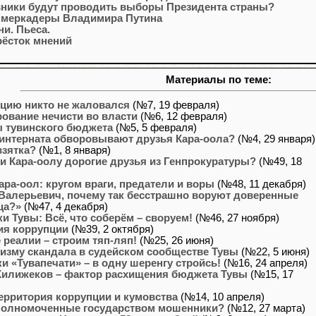
вники будут проводить выборы Президента страны?
 меркадеры Владимира Путина
ни. Пьеса.
рёсток мнений
Материалы по теме:
пцию никто не жаловался
(№7, 19 февраля)
ование нечисти во власти
(№6, 12 февраля)
 тувинского бюджета
(№5, 5 февраля)
интерната обворовывают друзья Кара-оола?
(№4, 29 января)
взятка?
(№1, 8 января)
и Кара-оолу дорогие друзья из Генпрокуратуры?
(№49, 18
ра-оол: кругом враги, предатели и воры
(№48, 11 декабря)
Валерьевич, почему так бесстрашно воруют доверенные
ца?»
(№47, 4 декабря)
и Тувы: Всё, что соберём – своруем!
(№46, 27 ноября)
я коррупции
(№39, 2 октября)
 реалии – строим тяп-ляп!
(№25, 26 июня)
изму скандала в судейском сообществе Тувы
(№22, 5 июня)
 «Тувапечати» – в одну шеренгу стройсь!
(№16, 24 апреля)
Килижеков – фактор расхищения бюджета Тувы
(№15, 17
территория коррупции и кумовства
(№14, 10 апреля)
уполномоченные государством мошенники?
(№12, 27 марта)