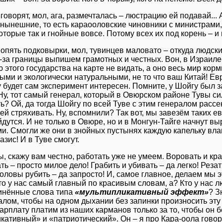
 говорят, мол, ага, размечталась – люстрацию ей подавай... 
 нынешние, то есть караооловские чиновники с министрами
которые так и гнойные вовсе. Потому всех их под корень – и
 опять подковырки, мол, тувинцев маловато – откуда людск
из-за границы выпишем грамотных и честных. Вон, в Израиле
 этого государства на карте не видать, а оно весь мир ко
ыми и экологически натуральными, не то что ваш Китай! Евр
 будет сам эксперимент интересен. Помните, у Шойгу был 
у, тот самый генерал, который в Овюрском районе Тувы си
? Ой, да тогда Шойгу по всей Туве с этим генералом рассе
ей стряхивать. Ну, вспомнили? Так вот, мы завезём таких е
дутся. И не только в Овюре, но и в Монгун-Тайге начнут 
и. Смогли же они в знойных пустынях каждую капельку влаг
зис! И в Туве смогут.
, скажу вам честно, работать уже не умеем. Воровать и кра
ь – просто милое дело! Грабить и убивать – да легко! Резат
оловы рубить – да запросто! И, самое главное, делаем мы 
то у нас самый главный по красивым словам, а? Кто у нас 
инённые слова типа
«мультипликативный эффект»
? З
алом, чтобы на одном дыхании без запинки произносить эту
арплату платим из наших карманов только за то, чтобы он 
кативный» и «патриотический». Он – я про Кара-оола говор