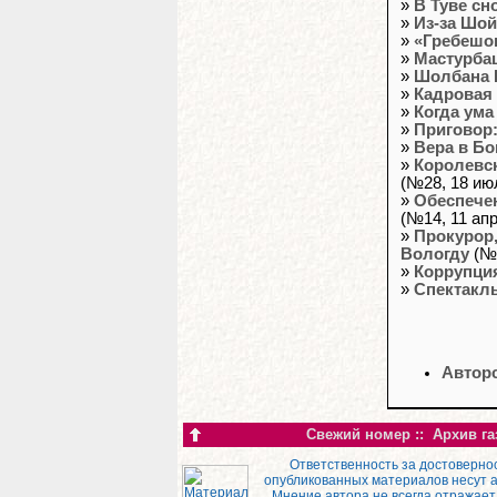
»
В Туве сн
»
Из-за Шой
»
«Гребешо
»
Мастурбац
»
Шолбана К
»
Кадровая
»
Когда ума
»
Приговор:
»
Вера в Бо
»
Королевск
(№28, 18 ию
»
Обеспече
(№14, 11 ап
»
Прокурор,
Вологду
(№1
»
Коррупци
»
Спектакл
Авторс
Свежий номер
::
Архив га
Ответственность за достоверно
опубликованных материалов несут 
Мнение автора не всегда отражает