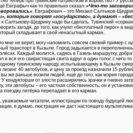
ятно теперь про тувинские патриотизм и воровство? У русс
щё Евграфыч как-то правильно сказал:
«Что-то заговорил
оворовались»
. Евграфович – это Михаил Салтыков-Щедрин
», которые говорят «государство», а думают – «бе
 к Салтыкову-Щедрину надо бы сделать. Тувинский «сорван
оворить загодя, до того, как учуял «бесплатный пирог» в в
оторый складывает в свой ненасытный карман.
кто мне не верит, могу напомнить совсем свежий пример с и
ый транспорт в Кызыле. Город задыхается в переполненны
колёсах. Каждый молится, садясь в Газель-маршрутку, добра
ол и вся его свиристящая свита вдруг в один голос с чего-т
бедному тувинскому народу, испытывающему в Кызыле смер
 лизинг 40 автобусов, и цену за проезд назначили 15 рубле
, вы же раньше возили людей, ещё до того, как мэрия город
 У кондукторши от злости расширились зрачки и гневно зат
у, эти автобусы – его частная собственность, он и установи
за поездку пятёрка перепадает в его карман.
, уважаемые читатели, иллюстрации по поводу будущей люс
ации, я думаю, люстрация не даст настоящего мультиплика