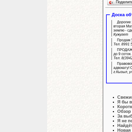
Поделит
Доска о
Дорогие 
вторая Мат
землю - сд
Кужугет
Продам УА
Тел. 8991 
ПРОДАЖА 
до 9 соток.
Тел. 8(394
Правовой
адвокату! 
г.Кызыл, у
Свежи
Я бы в
Корот
Обзор
За вы
Я не 
Найдёт
Новая 