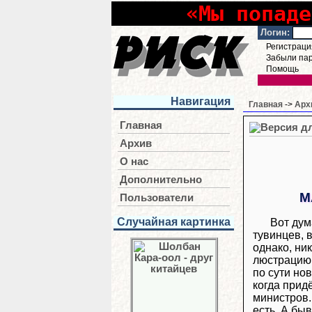
«Мы попаде
Логин:
Регистраци
Забыли па
Помощь
Навигация
Главная
->
Арх
Главная
Архив
О нас
Дополнительно
М
Пользователи
Случайная картинка
Вот дум
тувинцев, 
однако, ни
люстрацию.
по сути нов
когда прид
министров.
есть. А быв