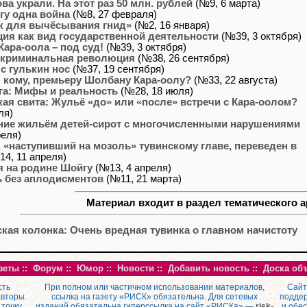
ова украли. На этот раз 50 млн. рублей
(№9, 6 марта)
гу одна война
(№8, 27 февраля)
к для вычёсывания гнид»
(№2, 16 января)
ия как вид государственной деятельности
(№39, 3 октября)
ара-оола – под суд!
(№39, 3 октября)
 криминальная революция
(№38, 26 сентября)
 с гулькин нос
(№37, 19 сентября)
 кому, премьеру Шолбану Кара-оолу?
(№33, 22 августа)
га: Мифы и реальность
(№28, 18 июля)
ая свита: Жульё «до» или «после» встречи с Кара-оолом?
ля)
ние жильём детей-сирот с многочисленными нарушениями
реля)
 «наступивший на мозоль» тувинскому главе, переведен в
4, 11 апреля)
я на родине Шойгу
(№13, 4 апреля)
ь без аплодисментов
(№11, 21 марта)
Материал входит в раздел тематического а
кая колонка: Очень вредная тувинка о главном начистоту
зеты
::
Форум
::
Юмор
::
Новости
::
Добавить новость
::
Доска об
сть
При полном или частичном использовании материалов,
Сайт
авторы.
ссылка на газету «РИСК» обязательна. Для сетевых
поддер
 точку
изданий обязательна гиперссылка на сайт «РИСКа» —
risk-
и обе