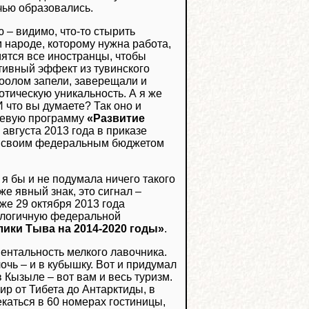
лчью образовались.
ю – видимо, что-то стырить
 народе, которому нужна работа,
мятся все иностранцы, чтобы
тивный эффект из тувинского
-оолом запели, заверещали и
отическую уникальность. А я же
И что вы думаете? Так оно и
левую программу
«Развитие
9 августа 2013 года в приказе
ть своим федеральным бюджетом
 я бы и не подумала ничего такого
же явный знак, это сигнал –
уже 29 октября 2013 года
алогичную федеральной
лики Тыва на 2014-2020 годы»
.
ментальность мелкого лавочника.
очь – и в кубышку. Вот и придумал
 Кызыле – вот вам и весь туризм.
ир от Тибета до Антарктиды, в
екаться в 60 номерах гостиницы,