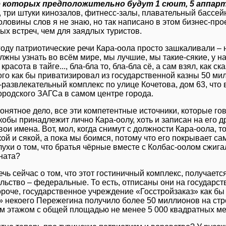
сле которых предположительно будут 1 сюит, 5 аппарт
, три штуки кинозалов, фитнесс-залы, плавательный бассе
. Половины слов я не знаю, но так написано в этом бизнес-п
ых встреч, чем для заядлых туристов.
году патриотические речи Кара-оола просто зашкаливали – 
лжны узнать во всём мире, мы лучшие, мы такие-сякие, у на
красота в тайге..., бла-бла то, бла-бла сё, а сам взял, как 
того как бы приватизировал из государственной казны 50 ми
-развлекательный комплекс по улице Кочетова, дом 63, что
ородского ЗАГСа в самом центре города.
понятное дело, все эти компетентные источники, которые гов
кобы принадлежит лично Кара-оолу, хоть и записан на его д
вои имена. Вот, мол, когда снимут с должности Кара-оола, 
кой и сякой, а пока мы боимся, потому что его покрывает сам
лухи о том, что братья чёрные вместе с Колбас-оолом сжиг
ната?
речь сейчас о том, что этот гостиничный комплекс, получаетс
ельство – федеральные. То есть, отписаны они на государст
ороче, государственное учреждение «Госстройзаказ» как б
 некоего Пережегина получило более 50 миллионов на стр
м этажом с общей площадью не менее 5 000 квадратных ме