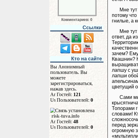
Мне тут
потому что
Комментариев: 0
гнилые, а 
Ссылки
Мне тут
ответ, да 
Территорию
качественн
зачем? Ему
Кто на сайте
Квашнин? Н
выращивать
Вы Анонимный
лапшу с уш
пользователь. Вы
лапши обой
можете
апельсинам
зарегистрироваться,
цветущий оа
нажав
здесь
.
Гостей:
121
Сами мы
Пользователей:
0
крысятничат
Топорами г
словами! К
risk-tuva.info
сложносоч
Гостей:
48
перед зерк
Пользователей:
0
огромную з
«мультипли