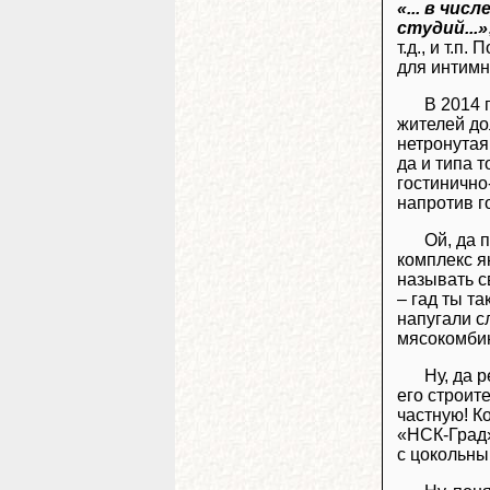
«... в чи
студий...»
т.д., и т.п
для интимн
В 2014 
жителей до
нетронутая 
да и типа 
гостинично
напротив г
Ой, да 
комплекс я
называть с
– гад ты та
напугали с
мясокомби
Ну, да 
его строит
частную! К
«НСК-Град»
с цокольны