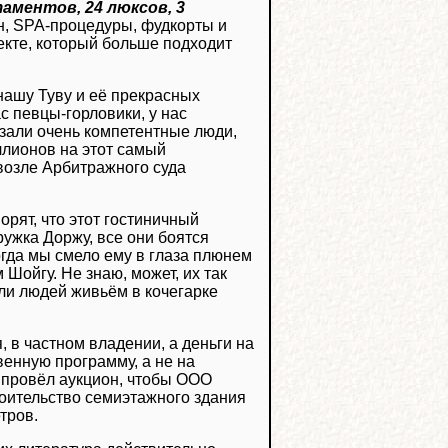
аментов, 24 люксов, 3
йн, SPA-процедуры, фудкорты и
роекте, который больше подходит
нашу Туву и её прекрасных
с певцы-горловики, у нас
сказали очень компетентные люди,
ллионов на этот самый
 возле Арбитражного суда
орят, что этот гостиничный
ружка Доржу, все они боятся
тогда мы смело ему в глаза плюнем
 Шойгу. Не знаю, может, их так
али людей живьём в кочегарке
я, в частном владении, а деньги на
венную программу, а не на
ы провёл аукцион, чтобы ООО
оительство семиэтажного здания
тров.