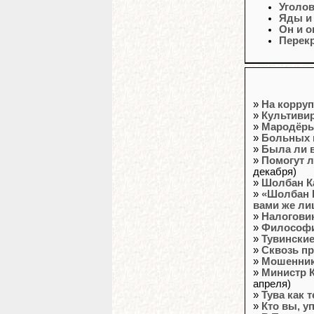
Уголо
Яды и
Он и о
Перек
»
На корру
»
Культивир
»
Мародёры
»
Больных 
»
Была ли 
»
Помогут л
декабря)
»
Шолбан Ка
»
«Шолбан 
вами же ли
»
Налоговик
»
Философи
»
Тувинские
»
Сквозь пр
»
Мошенники
»
Министр 
апреля)
»
Тува как 
»
Кто вы, 