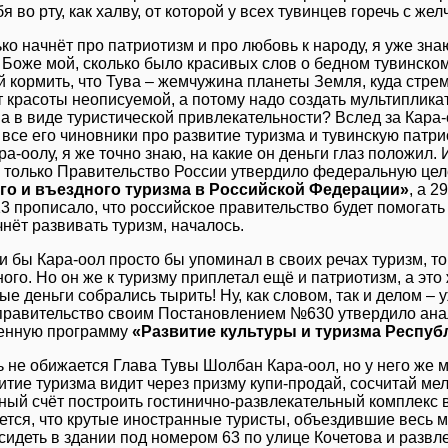
бя во рту, как халву, от которой у всех тувинцев горечь с же
ько начнёт про патриотизм и про любовь к народу, я уже зна
 Боже мой, сколько было красивых слов о бедном тувинском
й кормить, что Тува – жемчужина планеты Земля, куда стре
т красоты неописуемой, а потому надо создать мультиплика
а в виде туристической привлекательности? Вслед за Кара
 все его чиновники про развитие туризма и тувинскую патри
а-оолу, я же точно знаю, на какие он деньги глаз положил. 
 только Правительство России утвердило федеральную це
го и въездного туризма в Российской Федерации»
, а 2
 прописало, что российское правительство будет помога
чнёт развивать туризм, началось.
ли бы Кара-оол просто бы упоминал в своих речах туризм, то
ого. Но он же к туризму приплетал ещё и патриотизм, а это 
е деньги собрались тырить! Ну, как словом, так и делом – 
 правительство своим Постановлением №630 утвердило ан
венную программу
«Развитие культуры и туризма Респуб
ь не обижается Глава Тувы Шолбан Кара-оол, но у него же 
итие туризма видит через призму купи-продай, сосчитай мел
нный счёт построить гостинично-развлекательный комплекс в
ется, что крутые иностранные туристы, объездившие весь м
 сидеть в здании под номером 63 по улице Кочетова и развл