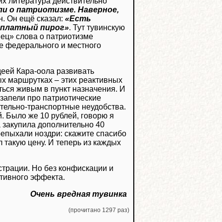
ких литература действительно
и о патриотизме. Наверное,
. Он ещё сказал:
«Есть
сплатный пирог»
. Тут тувинскую
ец» слова о патриотизме
иде федерального и местного
деей Кара-оола развивать
х маршрутках – этих реактивных
ться живым в пункт назначения. И
о запели про патриотические
тельно-транспортные неудобства.
й. Было же 10 рублей, говорю я
а закупила дополнительно 40
репыхали ноздри: скажите спасибо
л такую цену. И теперь из каждых
трации. Но без конфискации и
тивного эффекта.
Очень вредная тувинка
(прочитано 1297 раз)