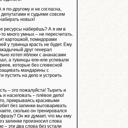
А я по-другому и не согласна,
, депутатами и судьями совсем
 набирать новых!
ие ресурсы наберёшь? А я им в
-то много умных – не пересчитать.
рмит картошкой, помидорами
ей у тувинца красть не будет. Ему
закадычный друг генерал
льно хотел яблоки с ананасами
кал, а тувинцы еле-еле успевали
вреев, которые без словесной
выращивать мандарины с
и пустить на дело и устроить
сть – это пожалуйста! Тырить и
ь и насиловать – плёвое дело!
это, прикрываясь красивыми
любит без запинки выговаривать
наете, сколько он тренировался
 фразу? Он же думает, что мы ему
без запинки произносил слова
ю – эти два слова без устали