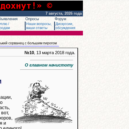
сдохнут!» ©
7 августа, 2026 года
бъявления
Опросы
Форум
уплю /
Наши вопросы,
Дискуссии,
родам
ваши ответы
обсуждения
ький сорванец с большим пирогом
№10
, 13 марта 2018 года.
О главном начистоту
М
,
рации,
ро
асть,
 вот,
роров,
я и
о единого!