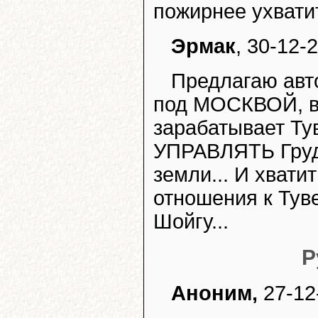
пожирнее ухвати
Эрмак
, 30-12-
Предлагаю авт
под МОСКВОЙ, в 
зарабатывает Тув
УПРАВЛЯТЬ Груд
земли... И хвати
отношения к Тув
Шойгу...
Р
Аноним,
27-12