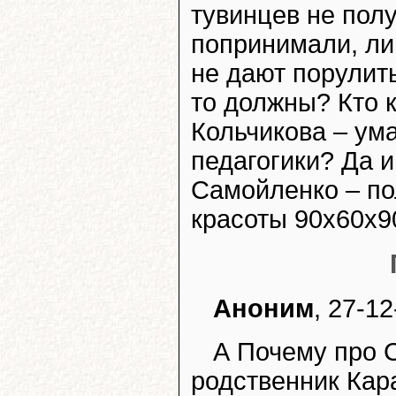
тувинцев не полу
попринимали, ли
не дают порулит
то должны? Кто 
Кольчикова – ум
педагогики? Да 
Самойленко – по
красоты 90х60х9
Аноним
, 27-12
А Почему про 
родственник Кара