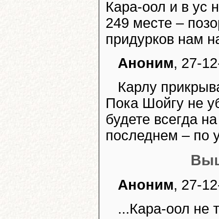
Кара-оол и в ус 
249 месте – позо
придурков нам н
Аноним
, 27-1
Карлу прикрыва
Пока Шойгу не уб
будете всегда на
последнем – по 
Выш
Аноним
, 27-12
...Кара-оол не