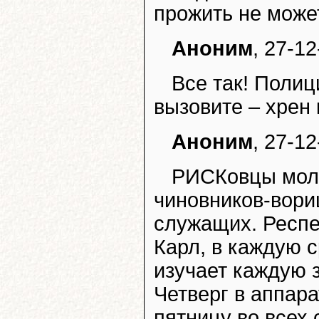
прожить не може
Аноним
, 27-1
Все так! Полиц
вызовите – хрен 
Аноним
, 27-12
РИСКовцы моло
чиновников-вори
служащих. Респе
Карл, в каждую 
изучает каждую 
Четверг в аппара
пятницу во всех 