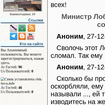
всех!
Комментариев: 34
Министр Лоб
Ссылки
с
Аноним
, 27-1
Кто на сайте
Сволочь этот 
Вы Анонимный
сломал. Так ему 
пользователь. Вы можете
зарегистрироваться, нажав
здесь
.
Аноним
, 27-12
Гостей:
96
Пользователей:
0
Сколько бы про
risk-
tuva.info
оскорбляли, ему
Гостей:
46
Пользователей:
0
называли ..., ей 
изводитесь на же