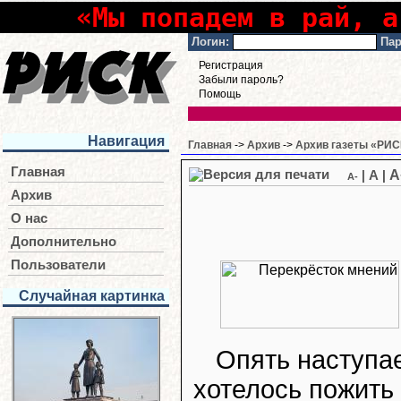
«Мы попадем в рай, а
Логин:
Пар
Регистрация
Забыли пароль?
Помощь
Навигация
Главная
->
Архив
->
Архив газеты «РИСК
Главная
A
|
A
|
A-
Архив
О нас
Дополнительно
Пользователи
Случайная картинка
Опять наступае
хотелось пожить