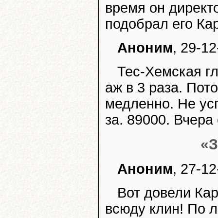
время он директ
подобрал его Ка
Аноним
, 29-12
Тес-Хемская г
аж в 3 раза. Пот
медленно. Не усп
за. 89000. Вчер
«З
Аноним
, 27-1
Вот довели Кар
всюду клин! По 