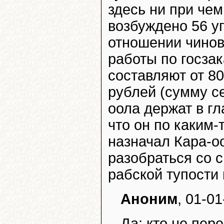
здесь ни при че
возбуждено 56 уг
отношении чинов
работы по госза
составляют от 8
рублей (сумму се
оола держат в гл
что он по каким
назначал Кара-оо
разобраться со 
рабской тупости
Аноним
, 01-01
Да: кто не пер