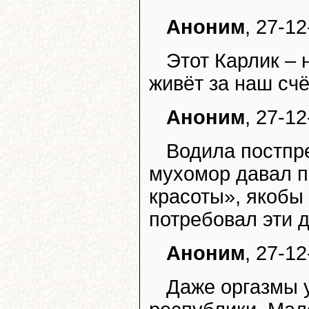
Аноним
, 27-1
Этот Карлик – 
живёт за наш счё
Аноним
, 27-12
Водила постпре
мухомор давал п
красоты», якобы 
потребовал эти д
Аноним
, 27-1
Даже оргазмы у