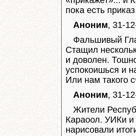
«прикажет»... и 
пока есть приказ
Аноним
, 31-12
Фальшивый Гла
Стащил нескольк
и доволен. Тошно
успокоишься и н
Или нам такого с
Аноним
, 31-12
Жители Респуб
Караоол. УИКи и
нарисовали итог