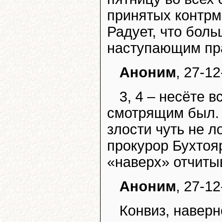
принятых контрме
Радует, что боль
наступающим пра
Аноним
, 27-1
3, 4 – несёте 
смотрящим был. Ю
злости чуть не л
прокурор Бухтоя
«наверх» отчитыв
Аноним
, 27-1
Конвиз, наверн