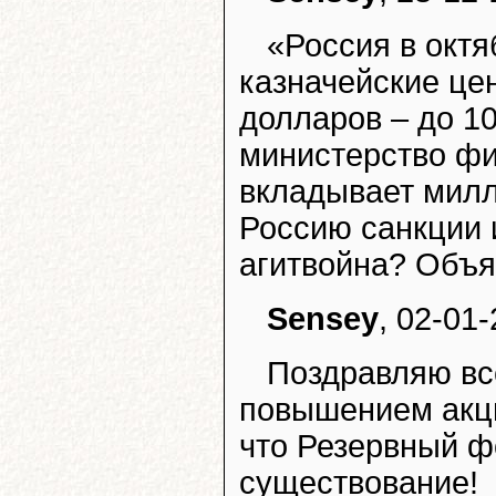
«Россия в октя
казначейские це
долларов – до 1
министерство фи
вкладывает милл
Россию санкции и
агитвойна? Объя
Sensey
, 02-01-
Поздравляю все
повышением акци
что Резервный ф
существование!