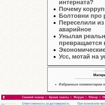
интерната?
Почему корруп
Болтовни про р
Переселили из 
аварийное
Унылая реальн
превращается 
Экономические
Усс, мотай на у
Матери
Избранные комментарии н
Свежий номер
::
Архив газеты
::
Форум
::
Юмор
::
Н
Ответственность за достоверность
При полном или час