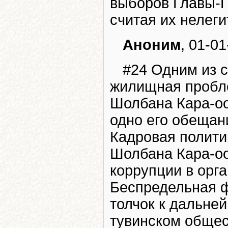
выборов Главы-П
считая их нелег
Аноним
, 01-01
#24 Одним из 
жилищная пробл
Шолбана Кара-оо
одно его обещани
Кадровая полити
Шолбана Кара-оо
коррупции в орга
Беспредельная 
толчок к дальне
тувинском общес