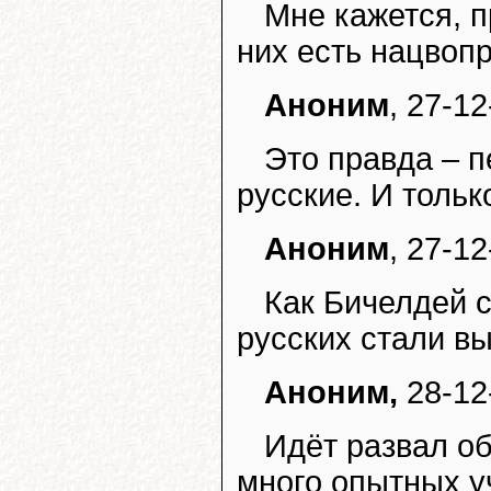
Мне кажется, п
них есть нацвопр
Аноним
, 27-1
Это правда – 
русские. И тольк
Аноним
, 27-1
Как Бичелдей 
русских стали в
Аноним,
28-12
Идёт развал о
много опытных у