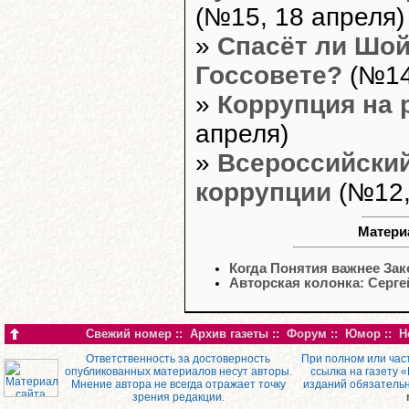
(№15, 18 апреля)
»
Спасёт ли Шой
Госсовете?
(№14
»
Коррупция на 
апреля)
»
Всероссийский
коррупции
(№12,
Матери
Когда Понятия важнее Зак
Авторская колонка: Серг
Свежий номер
::
Архив газеты
::
Форум
::
Юмор
::
Н
Ответственность за достоверность
При полном или час
опубликованных материалов несут авторы.
ссылка на газету 
Мнение автора не всегда отражает точку
изданий обязатель
зрения редакции.