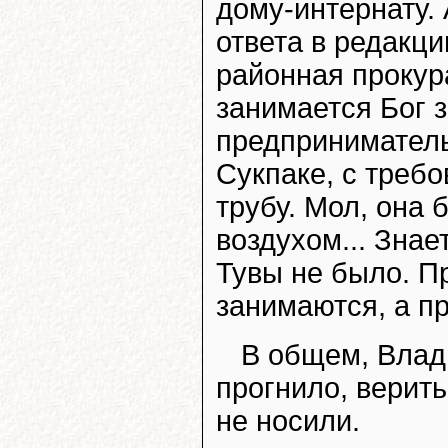
дому-интернату. 
ответа в редакц
районная прокура
занимается Бог з
предприниматель
Сукпаке, с треб
трубу. Мол, она
воздухом... Знае
Тувы не было. П
занимаются, а п
В общем, Влад
прогнило, верить
не носили.