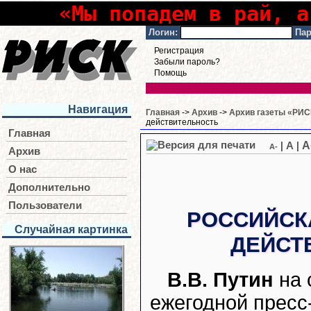
«Мы попадем в рай, а
Логин:
Пар
Регистрация
Забыли пароль?
Помощь
Навигация
Главная
->
Архив
->
Архив газеты «РИСК
действительность
Главная
A
|
A
|
A-
Архив
О нас
Дополнительно
Пользователи
РОССИЙСК
Случайная картинка
ДЕЙСТ
В.В. Путин
на 
ежегодной пресс