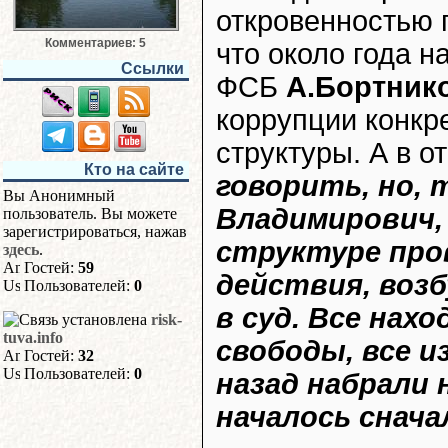
откровенностью п
Комментариев: 5
что около года н
Ссылки
ФСБ
А.Бортник
коррупции конкр
структуры. А в 
Кто на сайте
говорить, но, 
Вы Анонимный
Владимирович, 
пользователь. Вы можете
зарегистрироваться, нажав
структуре про
здесь
.
Гостей:
59
действия, возб
Пользователей:
0
в суд. Все нах
risk-
tuva.info
свободы, все и
Гостей:
32
Пользователей:
0
назад набрали 
началось снача