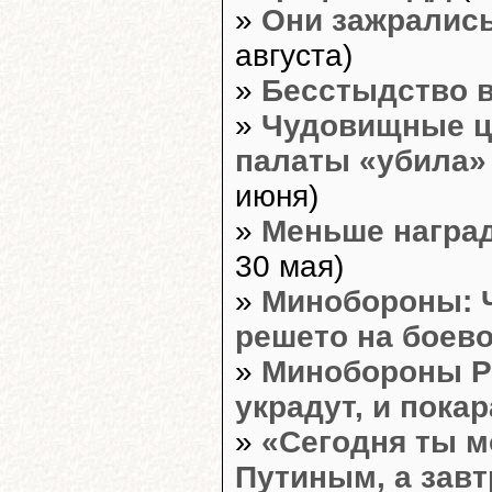
»
Они зажрались
августа)
»
Бесстыдство в
»
Чудовищные ц
палаты «убила»
июня)
»
Меньше наград
30 мая)
»
Минобороны: Ч
решето на боево
»
Минобороны Ро
украдут, и пока
»
«Сегодня ты м
Путиным, а завт