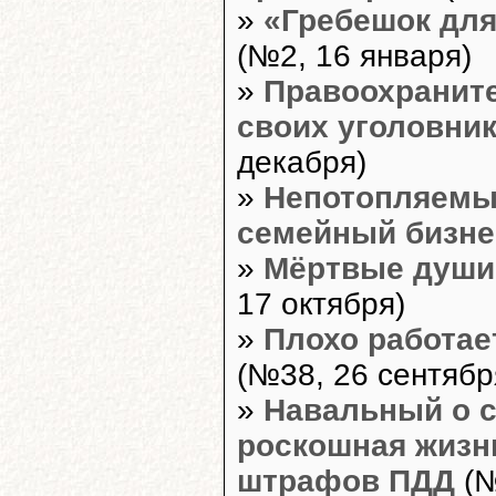
»
«Гребешок дл
(№2, 16 января)
»
Правоохраните
своих уголовник
декабря)
»
Непотопляемые
семейный бизне
»
Мёртвые души
17 октября)
»
Плохо работае
(№38, 26 сентябр
»
Навальный о с
роскошная жизнь
штрафов ПДД
(№