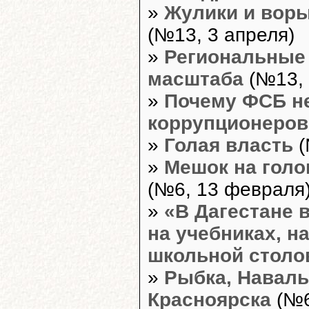
»
Жулики и воры
(№13, 3 апреля)
»
Региональные 
масштаба
(№13, 
»
Почему ФСБ н
коррупционеров
»
Голая власть
(
»
Мешок на голо
(№6, 13 февраля
»
«В Дагестане 
на учебниках, н
школьной столо
»
Рыбка, Наваль
Красноярска
(№6