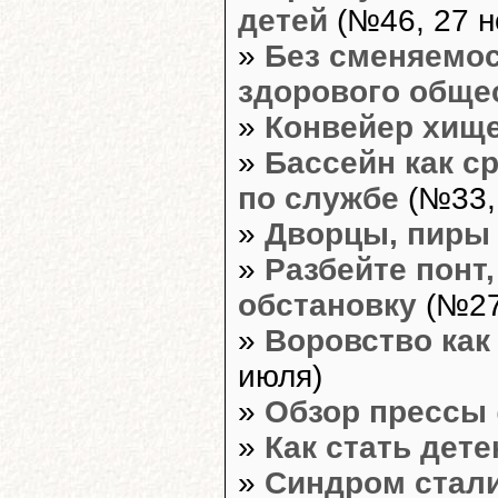
детей
(№46, 27 н
»
Без сменяемос
здорового обще
»
Конвейер хищ
»
Бассейн как с
по службе
(№33, 
»
Дворцы, пиры 
»
Разбейте понт
обстановку
(№27
»
Воровство как
июля)
»
Обзор прессы
»
Как стать дет
»
Синдром стал