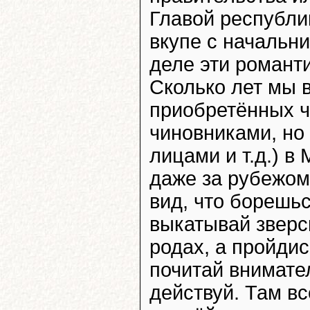
Главой республи
вкупе с начальн
деле эти романти
Сколько лет мы в
приобретённых ч
чиновниками, но
лицами и т.д.) в
даже за рубежом
вид, что борешьс
выкатывай зверск
родах, а пройди
почитай внимате
действуй. Там вс