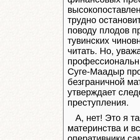
высокопоставлен
трудно остановит
поводу плодов п
тувинских чиновн
читать. Но, уваж
профессиональны
Суге-Маадыр про
безграничной ма
утверждает след
преступления.
А, нет! Это я т
материнства и вс
оперативники сам