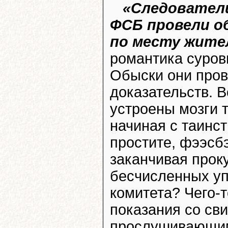
«Следовател
ФСБ провели об
по месту жите
романтика суров
Обыски они прове
доказательств. В
устроены мозги 
начиная с таинс
простите, фээсб
заканчивая прок
бесчисленных у
комитета? Чего-т
показания со сви
прослушивающим