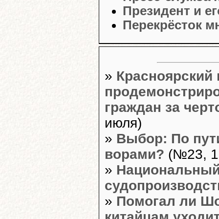
Президент и е
Перекрёсток м
»
Красноярский 
продемонстрир
граждан за черт
июля)
»
Выбор: По пут
ворами?
(№23, 1
»
Национальный
судопроизводст
»
Помогал ли Шо
китайцам уходит