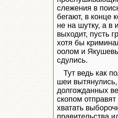
слежения в поис
бегают, в конце 
не на шутку, а в 
выходит, пусть г
хотя бы кримина
оолом и Якушевы
сдулись.
Тут ведь как п
шеи вытянулись,
долгожданных ве
скопом отправят
хватать выбороч
правительства ил