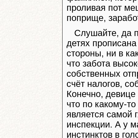
проливая пот ме
поприще, зарабо
Слушайте, да п
детях прописана 
стороны, ни в ка
что забота высо
собственных отп
счёт налогов, со
Конечно, девице
что по какому-т
является самой 
инспекции. А у 
инстинктов в гол