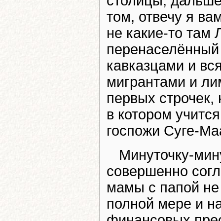
столицы, дальше
том, отвечу я ва
не какие-то там
перенаселённый
кавказцами и вс
мигрантами и лим
первых строчек,
в котором учитс
госпожи Суге-Ма
Минуточку-мину
совершенно согл
мамы с папой не
полной мере и н
финансовых пре