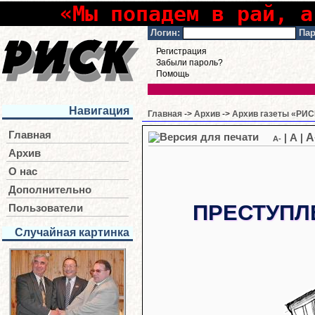
«Мы попадем в рай, а
Логин:
Пар
Регистрация
Забыли пароль?
Помощь
Навигация
Главная
->
Архив
->
Архив газеты «РИСК
Главная
A
|
A
|
A-
Архив
О нас
Дополнительно
ПРЕСТУПЛ
Пользователи
Случайная картинка