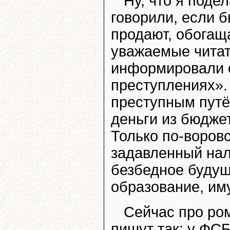
Ну, что я поде
говорили, если б
продают, обогаща
уважаемые читат
информировали о
преступлениях». 
преступным путё
деньги из бюджет
Только по-воровс
задавленный нал
безбедное будущ
образование, им
Сейчас про ро
пишут так: у ФСБ