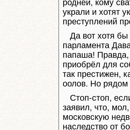
роднёй, кому сва
украли и хотят у
преступлений пр
Да вот хотя бы
парламента Дава
папаша! Правда,
приобрёл для со
так престижен, к
оолов. Но рядом
Стоп-стоп, ес
заявил, что, мол
московскую недв
наследство от б