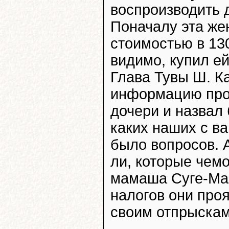
воспроизводить 
Поначалу эта же
стоимостью в 13
видимо, купил ей
Глава Тувы Ш. К
информацию про 
дочери и назвал 
каких наших с ва
было вопросов. А
ли, которые чем
мамаша Суге-Маа
налогов они про
своим отпрыска