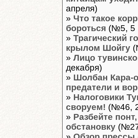
апреля)
»
Что такое корр
бороться
(№5, 5
»
Трагический г
крылом Шойгу
(
»
Лицо тувинско
декабря)
»
Шолбан Кара-о
предатели и во
»
Налоговики Ту
своруем!
(№46, 2
»
Разбейте понт
обстановку
(№27
»
Обзор прессы