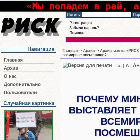
«Мы попадем в рай, а
Логин:
Пар
Регистрация
Забыли пароль?
Помощь
Навигация
Главная
->
Архив
->
Архив газеты «РИСК 
всемирное посмешище?
Главная
A+
|
A
|
A-
Архив
О нас
Дополнительно
Пользователи
ПОЧЕМУ МИ
Случайная картинка
ВЫСТАВЛЯЕТ 
ВСЕМИ
ПОСМЕШ