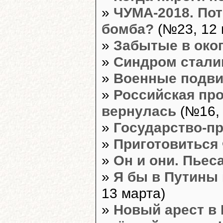
»
ЧУМА-2018. По
бомба?
(№23, 12 
»
Забытые в око
»
Синдром стали
»
Военные подви
»
Российская про
вернулась
(№16, 
»
Государство-п
»
Приготовиться
»
Он и они. Пьеса
»
Я бы в Путины 
13 марта)
»
Новый арест в