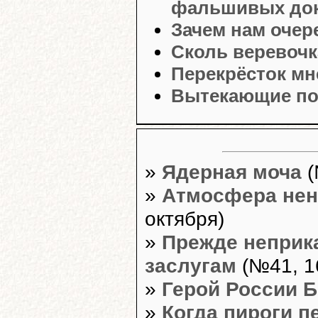
фальшивых до
Зачем нам очер
Сколь веревочк
Перекрёсток мн
Вытекающие по
»
Ядерная моча
(
»
Атмосфера нен
октября)
»
Прежде неприк
заслугам
(№41, 1
»
Герой России 
»
Когда пироги п