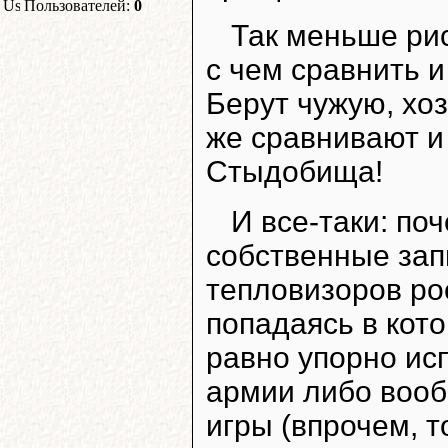
Пользователей:
0
Так меньше рис
с чем сравнить и
Берут чужую, хоз
же сравнивают и
Стыдобища!
И все-таки: по
собственные зап
тепловизоров ро
попадаясь в кот
равно упорно ис
армии либо воо
игры (впрочем, 