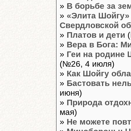
»
В борьбе за з
»
«Элита Шойгу»
Свердловской об
»
Платов и дети
(
»
Вера в Бога: М
»
Геи на родине 
(№26, 4 июля)
»
Как Шойгу обл
»
Бастовать нель
июня)
»
Природа отдох
мая)
»
Не можете пов