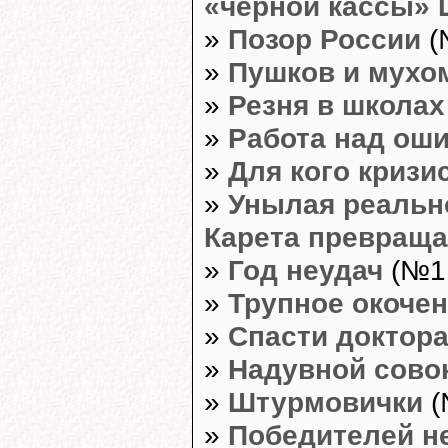
«чёрной кассы» 
»
Позор России
(
»
Пушков и мух
»
Резня в школах
»
Работа над ош
»
Для кого кризи
»
Унылая реальн
Карета превраща
»
Год неудач
(№1,
»
Трупное окоче
»
Спасти доктор
»
Надувной совок
»
Штурмовички
(
»
Победителей не