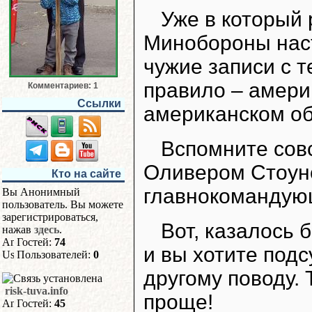
Уже в который 
Минобороны наст
чужие записи с т
правило – амери
Комментариев: 1
Ссылки
американском об
Вспомните сов
Оливером Стоун
Кто на сайте
главнокомандую
Вы Анонимный
пользователь. Вы можете
зарегистрироваться,
Вот, казалось б
нажав
здесь
.
Гостей:
74
и вы хотите подс
Пользователей:
0
другому поводу. 
risk-tuva.info
проще!
Гостей:
45