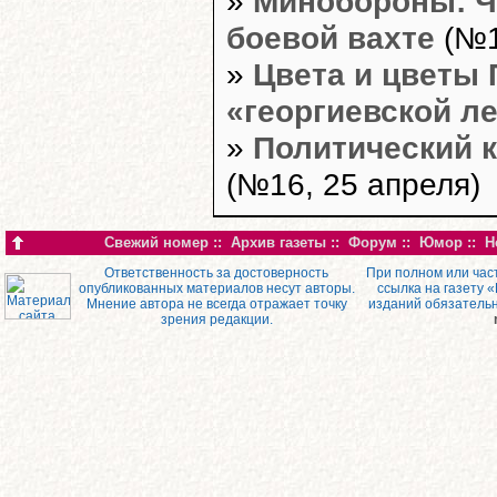
»
Минобороны: Ч
боевой вахте
(№1
»
Цвета и цветы 
«георгиевской л
»
Политический к
(№16, 25 апреля)
Свежий номер
::
Архив газеты
::
Форум
::
Юмор
::
Н
Ответственность за достоверность
При полном или час
опубликованных материалов несут авторы.
ссылка на газету 
Мнение автора не всегда отражает точку
изданий обязатель
зрения редакции.