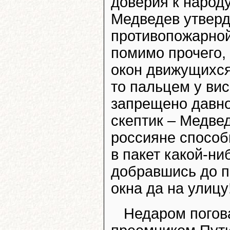
доверия к народ
Медведев утверд
противопожарной
помимо прочего,
окон движущихся
то пальцем у вис
запрещено давно
скептик – Медвед
россияне способн
в пакет какой-ни
добравшись до п
окна да на улицу
Недаром погова