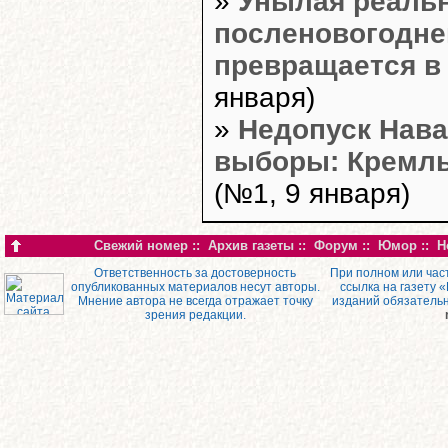
»
Унылая реаль
посленовогодне
превращается в
января)
»
Недопуск Нава
выборы: Кремль
(№1, 9 января)
Свежий номер
::
Архив газеты
::
Форум
::
Юмор
::
Н
Ответственность за достоверность
При полном или час
опубликованных материалов несут авторы.
ссылка на газету 
Мнение автора не всегда отражает точку
изданий обязатель
зрения редакции.