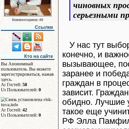
чиновных прос
серьезными пр
Комментариев: 49
Ссылки
У нас тут выбо
конечно, и важно
Кто на сайте
вызывающее, пос
Вы Анонимный
пользователь. Вы можете
заранее и победа
зарегистрироваться, нажав
здесь
.
граждан в проце
Гостей:
58
Пользователей:
0
зависит. Граждан
risk-
обидно. Лучшие 
tuva.info
такое еще учинит
Гостей:
42
Пользователей:
0
РФ Элла Памфил