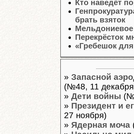
Кто наведёт п
Генпрокуратур
брать взяток
Мельдониевое
Перекрёсток м
«Гребешок для
»
Запасной аэр
(№48, 11 декабря
»
Дети войны
(№
»
Президент и е
27 ноября)
»
Ядерная моча