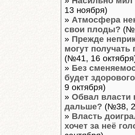
»
Насильно мил 
13 ноября)
»
Атмосфера не
свои плоды?
(№4
»
Прежде непри
могут получать 
(№41, 16 октября
»
Без сменяемос
будет здорового
9 октября)
»
Обвал власти 
дальше?
(№38, 2
»
Власть доигра
хочет за неё го