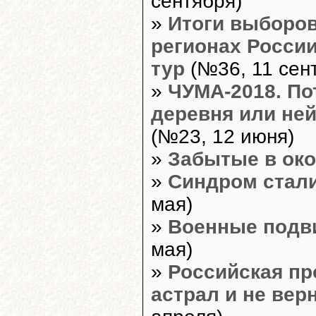
сентября)
»
Итоги выборов
регионах России
тур
(№36, 11 сен
»
ЧУМА-2018. По
деревня или не
(№23, 12 июня)
»
Забытые в ок
»
Синдром стал
мая)
»
Военные подв
мая)
»
Российская пр
астрал и не вер