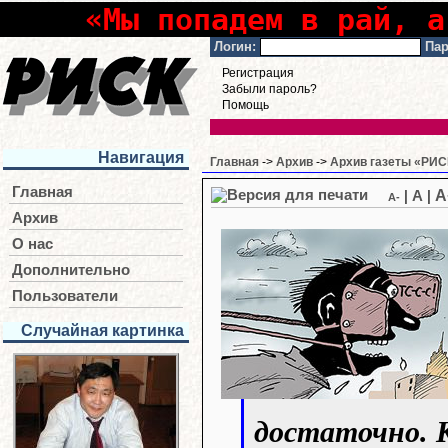
«Мы попадем в рай, а
Логин:
Пар
Регистрация
Забыли пароль?
Помощь
Навигация
Главная
->
Архив
->
Архив газеты «РИСК
Главная
A
|
A
|
A-
Архив
О нас
Дополнительно
Пользователи
Случайная картинка
достаточно. 