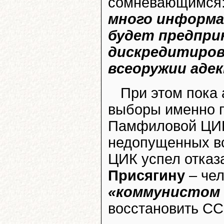
сомневающимся
много информа
будет предпри
дискредитиров
всеоружии аде
При этом пока 
выборы именно 
Памфиловой ЦИК
недопущенных вс
ЦИК успел отказ
Присягину
– чел
«коммунистом 
восстановить СС