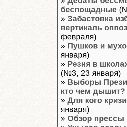
»
Дебаты бессм
беспощадные
(№
»
Забастовка из
вертикаль оппо
февраля)
»
Пушков и мух
января)
»
Резня в школах
(№3, 23 января)
»
Выборы Прези
кто чем дышит?
»
Для кого криз
января)
»
Обзор прессы