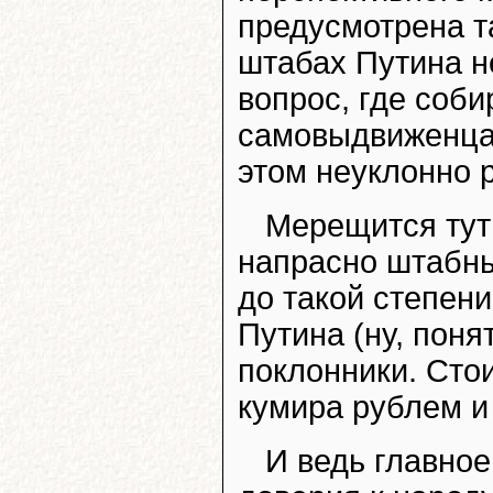
предусмотрена та
штабах Путина не
вопрос, где соб
самовыдвиженца
этом неуклонно р
Мерещится тут
напрасно штабны
до такой степен
Путина (ну, поня
поклонники. Сто
кумира рублем и
И ведь главное