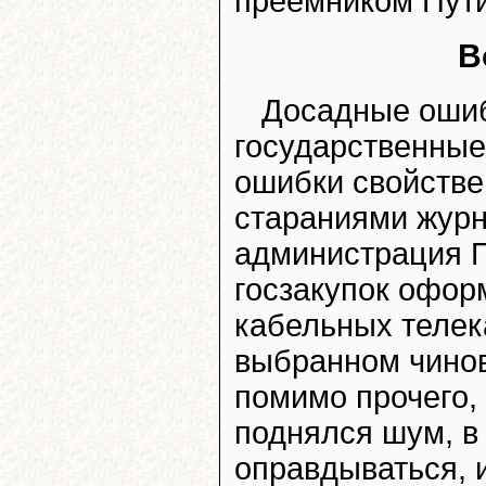
преемником Пути
В
Досадные ошиб
государственные
ошибки свойстве
стараниями журн
администрация П
госзакупок офор
кабельных телека
выбранном чинов
помимо прочего,
поднялся шум, в
оправдываться, и