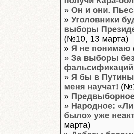
получи Кара-оо
»
Он и они. Пьес
»
Уголовники бу
выборы Презид
(№10, 13 марта)
»
Я не понимаю
»
За выборы бе
фальсификаций
»
Я бы в Путины
меня научат!
(№1
»
Предвыборно
»
Народное: «Л
было» уже неак
марта)