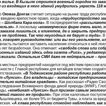
 жилье. В Кызыле строится военный городок по зака
 из входящих в него зданий умудрились украсть 118
ер
Оюмаа Донгак
считает ситуацию на рынке труда республ
 введено крепостное право, когда
«трудоустройство зав
 – Шолбана Кара-оола»
. В госпредприятия
«рассылаются
нельзя»
. А поскольку
«коммерческих фирм очень мало, н
заказов лишиться, и клиентов, да и закрыть предпри
 не проблема. Так что неугодных не берут и туда»
. 
и, говорят руководителям: или вы его увольняете, и
 власть пытается заставить население относиться к ней ло
 лет безработная. Она отмечает:
«свобода слова или собр
онных изданий здесь одна газета «Риск», у редактора
сжигали. Остальные СМИ даже не нейтральные – пр
а местных предприятий находится под жёстким прессом вла
нности с Главой республики для китайцев властями создаё
ятствования.
«В Тоджинском районе республики работ
т «Лунсин». Его владельцы – китайские предпринима
тельно китайские граждане».
Как рассказал «Радио Св
сследования Всемирного фонда дикой природы (WWF), Глоб
оды,
«комбинат «Лунсин» был признан самым экологич
ятий такого же профиля»
. При этом налоговые поступле
ышлявцева, не более 5% от бюджета Тувы, а плата за вред
еская.
«А глава республики спокойно наблюдает, как