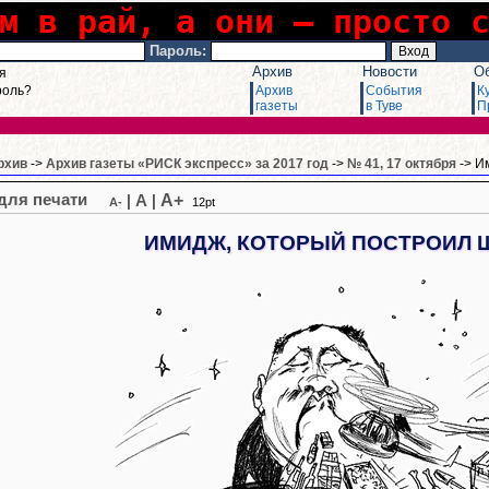
м в рай, а они – просто 
Пароль:
Архив
Новости
О
я
роль?
Архив
События
К
газеты
в Туве
П
рхив
->
Архив газеты «РИСК экспресс» за 2017 год
->
№ 41, 17 октября
-> И
A+
|
A
|
A-
12pt
ИМИДЖ, КОТОРЫЙ ПОСТРОИЛ 