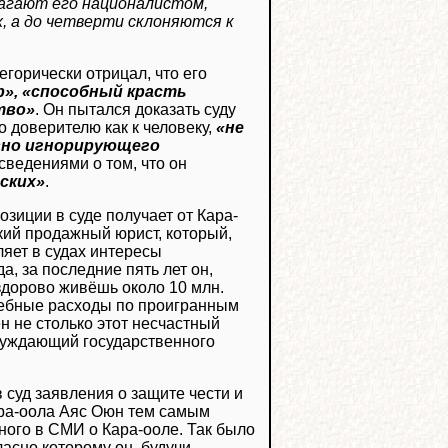
агают его националистом,
х, а до четверти склоняются к
тегорически отрицал, что его
р», «способный красть
тво»
. Он пытался доказать суду
 доверителю как к человеку,
«не
вно игнорирующего
сведениями о том, что он
сских»
.
озиции в суде получает от Кара-
кий продажный юрист, который,
ляет в судах интересы
а, за последние пять лет он,
 здорово живёшь около 10 млн.
удебные расходы по проигранным
н не столько этот несчастный
инуждающий государственного
 суд заявления о защите чести и
ара-оола Аяс Оюн тем самым
ого в СМИ о Кара-ооле. Так было
ласно которому он, будучи