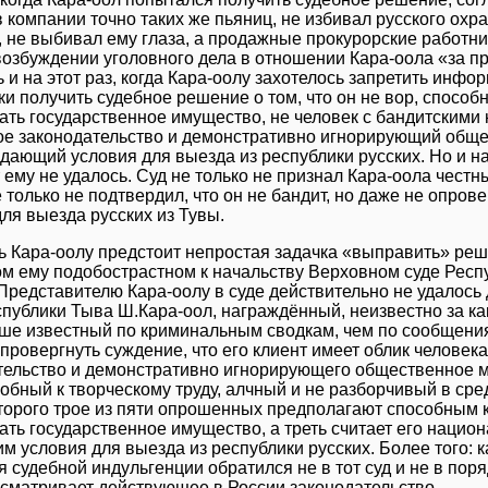
 компании точно таких же пьяниц, не избивал русского охр
, не выбивал ему глаза, а продажные прокурорские работн
 возбуждении уголовного дела в отношении Кара-оола «за п
 и на этот раз, когда Кара-оолу захотелось запретить инфо
и получить судебное решение о том, что он не вор, способ
ать государственное имущество, не человек с бандитскими
ое законодательство и демонстративно игнорирующий общес
здающий условия для выезда из республики русских. Но и н
 ему не удалось. Суд не только не признал Кара-оола чест
е только не подтвердил, что он не бандит, но даже не опрове
ля выезда русских из Тувы.
ь Кара-оолу предстоит непростая задачка «выправить» реш
м ему подобострастном к начальству Верховном суде Респу
Представителю Кара-оолу в суде действительно не удалось 
спублики Тыва Ш.Кара-оол, награждённый, неизвестно за ка
ьше известный по криминальным сводкам, чем по сообщения
провергнуть суждение, что его клиент имеет облик человек
тельство и демонстративно игнорирующего общественное мн
обный к творческому труду, алчный и не разборчивый в сре
оторого трое из пяти опрошенных предполагают способным 
ть государственное имущество, а треть считает его национ
 условия для выезда из республики русских. Более того: к
 судебной индульгенции обратился не в тот суд и не в поря
усматривает действующее в России законодательство.