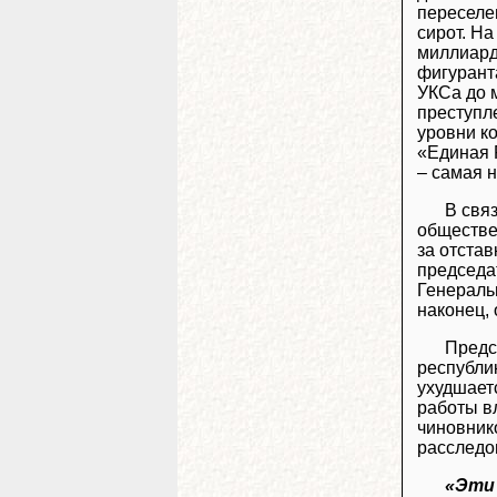
переселе
сирот. Н
миллиард
фигурант
УКСа до 
преступл
уровни к
«Единая 
– самая н
В свя
обществе
за отста
председа
Генераль
наконец,
Предс
республик
ухудшаетс
работы вл
чиновник
расследо
«Эти 