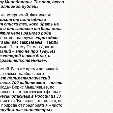
зу Минобороны. Так вот, всего
 миллионов рублей»
.
ики нетерпимой. Фактически
исит от воли одного
 списки тех, кого брать на
о и они зависят от Кара-оола:
ятие через разного рода
В противном случае
«приходят
ли мы вас закрываем»
. Таким
яльно. Поэтому Оюмаа Донгак
аний – это не про Туву. Из
 которой и окна били, и
оправительственные»
.
стей. В то же время по личной
тся климат наибольшего
ает полиметаллический
тели, 700 работников – почти
обода» Борис Мышлявцев, по
ального экологического фонда и
ески опасным в России из 33
ния от «Лунсина» составляют, по
 природе от предприятия – чисто
 зарубежные «инвесторы»