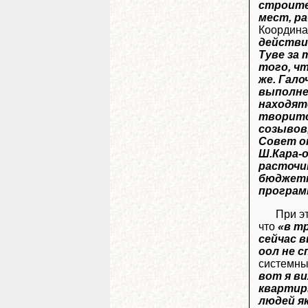
строите
мест, р
Координа
действие
Туве за 
того, ч
же. Гало
выполне
находят
творится
созывов
Совет о
Ш.Кара-
расточи
бюджетн
програм
При э
что
«в т
сейчас 
оол не 
системны
вот я в
квартиры
людей як