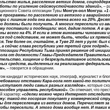
льство жилья, расселение ветхих домов, соцподдерж
аботы по усилению сейсмоустойчивости зданий»,
– р
ционного Совета оппозиции Тувы
Монгун-оол Монгуш
.
«1
 программы по расселению из ветхого и аварийного 
три с лишним года она выполнена всего на 20%. Деся
то должны были получить. А многих переселили из ав
чку поставили и пообещали: мол, дадим потом. А в ц
ны всего на 4%. И если в этом виноваты чиновники 
ся под следствием, не может быть, чтобы их прямой 
. Тем более он, считайте, в Туве 20 лет у руля: был
, а сейчас глава республики уже третий срок подряд
ппозиции Республики Тыва принял решение об иници
оола от должности Главы-Председателя Правительст
тельство, хищение и безрезультативное использов
ых средств, выделенных на реализацию федеральны
м»,
– говорится в обращении.
том кандидат исторических наук, этнограф, журналист и бло
ребовании отставки Кара-оола нет какой-то политиче
выступают люди самых разных взглядов»
, которые сх
способен управлять республикой»
. Он отмечает, что пре
й характер:
«сделки можно через Интернет отследить,
ижу: такой-то госорган покупает у коммерческой ст
 для переселенцев из ветхих домов. Перечисляет за н
обы переселили. А этого дома вообще нет. И таких к