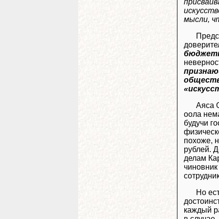
присваив
искусств
мысли, чт
Предс
доверите
бюджетн
невернос
признаю
обществ
«искусст
Аяса 
оола нем
будучи г
физическо
похоже, н
рублей. Д
делам Кар
чиновник
сотрудник
Но ес
достоинс
каждый р
в случае,