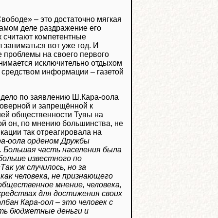
Свободе» – это достаточно мягкая
самом деле раздражение его
ак считают компетентные
заниматься вот уже год. И
е проблемы на своего первого
занимается исключительно отдыхом
 средством информации – газетой
 дело по заявлению Ш.Кара-оола
товерной и запрещённой к
ией общественности Тувы на
ой он, по мнению большинства, не
икации так отреагировала на
ра-оола орденом Дружбы
. Большая часть населения была
больше известного по
ак уж случилось, но за
как человека, не признающего
бщественное мнение, человека,
 средствах для достижения своих
бан Кара-оол – это человек с
ть бюджетные деньги и