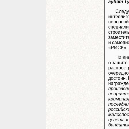
губят Ту
Следу
интеллиг
персоной
специали
строитель
заместит
и самопи
«РИСК».
На дн
о защите
распрост
очередно
достоин.
награжде
произвел
неприятн
криминал
последни
российск
малоспос
целей». 
бандитск