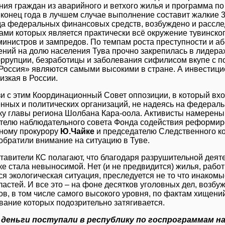
ния граждан из аварийного и ветхого жилья и программа п
а конец года в лучшем случае выполнение составит жалкие 
а федеральных финансовых средств, возбуждено и расслед
ами которых является практически всё окружение тувинско
министров и зампредов. По темпам роста преступности и а
ений на долю населения Тува прочно закрепилась в лидерах
оррупции, безработицы и заболевания сифилисом вкупе с 
Россия» являются самыми высокими в стране. А инвестици
изкая в России.
зи с этим Координационный Совет оппозиции, в который вхо
нных и политических организаций, не надеясь на федераль
вку главы региона Шолбана Кара-оола. Активисты намерен
телю наблюдательного совета Фонда содействия реформ
ному прокурору
Ю.Чайке
и председателю Следственного к
 обратили внимание на ситуацию в Туве.
тавители КС полагают, что благодаря разрушительной деяте
е стала невыносимой. Нет (и не предвидится) жилья, работ
я экологическая ситуация, преследуется не то что инакомы
астей. И все это – на фоне десятков уголовных дел, возбу
ов, в том числе самого высокого уровня, по фактам хищени
вание которых подозрительно затягивается.
деньги поступали в республику по госпрограммам н