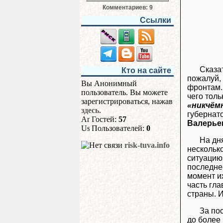
Комментариев: 9
Ссылки
Сказа
Кто на сайте
пожалуй, 
Вы Анонимный
фронтам.
пользователь. Вы можете
чего толь
зарегистрироваться, нажав
«никчём
здесь
.
губернат
Гостей:
57
Валерье
Пользователей:
0
На дн
risk-tuva.info
нескольк
ситуацию 
последне
момент их
часть гл
страны. И
За по
до более