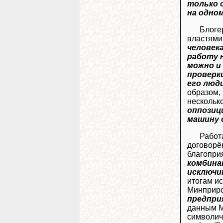
только о
на одном
Блог
властями
человека
работу 
можно и 
проверки
его люд
образом,
несколько
оппозици
машину 
Работ
договорё
благопри
комбина
исключи
итогам и
Минприр
предпри
данным М
символич