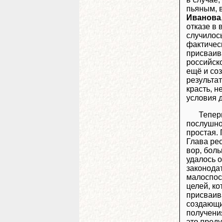
пьяным, в
Иванова
отказе в
случилось
фактическ
присваив
российск
ещё и со
результат
красть, н
условия д
Тепер
послушно
простая. 
Глава ре
вор, бол
удалось о
законода
малоспос
целей, к
присваива
создающим
получения
это пред