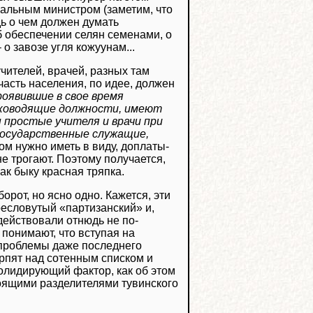
циальным министром (заметим, что
ь о чем должен думать
б обеспечении селян семенами, о
о завозе угля кожуунам...
чителей, врачей, разных там
асть населения, по идее, должен
оявившие в свое время
руководящие должности, имеют
 простые учителя и врачи при
 государственные служащие,
том нужно иметь в виду, доплаты-
 не трогают. Поэтому получается,
ак быку красная тряпка.
орот, но ясно одно. Кажется, эти
ресловутый «партизанский» и,
действовали отнюдь не по-
 понимают, что вступая на
 проблемы даже последнего
орпят над сотенным списком и
солидирующий фактор, как об этом
оящими разделителями тувинского