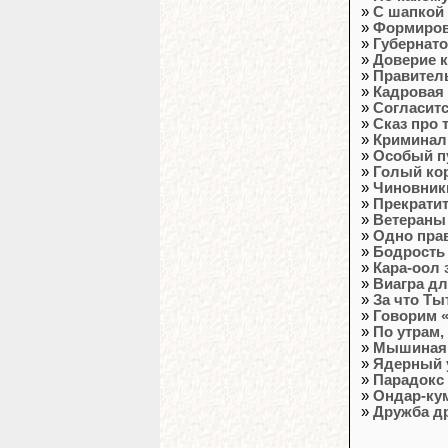
»
С шапкой
»
Формиров
»
Губернато
»
Доверие к
»
Правител
»
Кадровая 
»
Согласит
»
Сказ про 
»
Криминал
»
Особый п
»
Голый ко
»
Чиновники
»
Прекрати
»
Ветераны
»
Одно прав
»
Бодрость 
»
Кара-оол 
»
Виагра дл
»
За что Ты
»
Говорим «
»
По утрам,
»
Мышиная 
»
Ядерный 
»
Парадокс
»
Ондар-ку
»
Дружба др