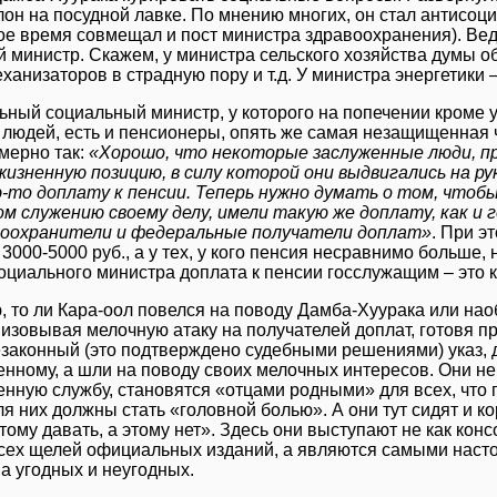
слон на посудной лавке. По мнению многих, он стал антисо
ое время совмещал и пост министра здравоохранения). Вед
 министр. Скажем, у министра сельского хозяйства думы о
анизаторов в страдную пору и т.д. У министра энергетики – 
ный социальный министр, у которого на попечении кроме у
 людей, есть и пенсионеры, опять же самая незащищенная ч
мерно так:
«Хорошо, что некоторые заслуженные люди, пр
изненную позицию, в силу которой они выдвигались на 
-то доплату к пенсии. Теперь нужно думать о том, чтобы
м служению своему делу, имели такую же доплату, как и
авоохранители и федеральные получатели доплат»
. При э
 3000-5000 руб., а у тех, у кого пенсия несравнимо больше,
социального министра доплата к пенсии госслужащим – это к
, то ли Кара-оол повелся на поводу Дамба-Хуурака или наоб
низовывая мелочную атаку на получателей доплат, готовя п
езаконный (это подтверждено судебными решениями) указ, 
енному, а шли на поводу своих мелочных интересов. Они не
енную службу, становятся «отцами родными» для всех, что
я них должны стать «головной болью». А они тут сидят и к
тому давать, а этому нет». Здесь они выступают не как кон
всех щелей официальных изданий, а являются самыми наст
а угодных и неугодных.