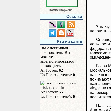
Комментариев: 0
Ссылки
Замечу,
непонятные
Справед
Кто на сайте
должности 
Вы Анонимный
федеральна
пользователь. Вы
голосами «
можете
омбудсмено
зарегистрироваться,
Глава М
нажав
здесь
.
Москальков
Гостей:
62
на ее ныне
Пользователей:
0
понимают, 
назначение
risk-tuva.info
«Куда ни г
Гостей:
55
например, 
Пользователей:
0
воспитател
Наш гла
Анатолия Д