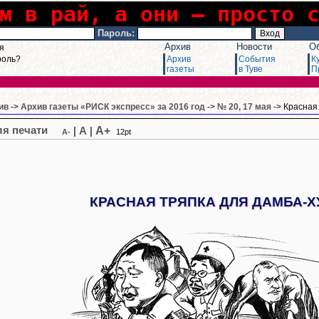
м в рай, а они – просто 
Пароль:
Архив
Новости
О
я
роль?
Архив
События
К
газеты
в Туве
П
ив
->
Архив газеты «РИСК экспресс» за 2016 год
->
№ 20, 17 мая
-> Красная
A+
|
A
|
A-
12pt
КРАСНАЯ ТРЯПКА ДЛЯ ДАМБА-Х