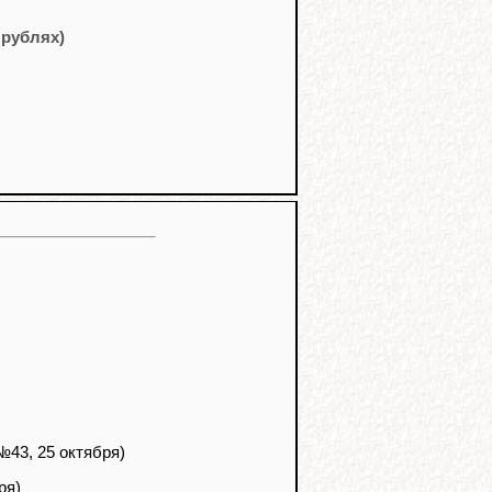
 рублях)
№43, 25 октября)
ря)