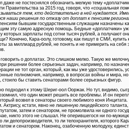
л даже не постеснялся обозначить мелкую тему «доплатчико
ти Правительства за 2015 год, говоря, что
«социальная пом
азываться тем, кто действительно в ней нуждается. Им
ся наши решения по отказу от доплат к пенсиям региона
пенсиям бывшим государственным служащим назначены как 
щим эту самую адресную помощь. Бедные «доплатчики» уж
 у которых зарплаты под сотни тысяч рублей, а получают о
щи? Конечно, Кара-оолу, готовому, как пишут в СМИ, купить 
оты за миллиард рублей, не понять и не примерить на себя
в.
 говорить о доплатах. Это слишком мелко. Такую же мелочн
при решении более серьезных задач, например, по назначе
рации не тот орган, который, как мы уже удостоверились, 
онные полномочия, например, в вопросах войны и мира, н
, стоило бы ставить сенаторами более серьезных фигур.
о подходил к этому Шериг-оол Ооржак. Но тут, видимо, сы
озомнил, что один может решить все проблемы. И он пере
который возвел в сенаторы своего любимого коня Инцитата. 
. Актрису, кстати, явно не лишенную лицедейского таланта,
путатом, затем и сенатором, не промолвила ни одного госу
чае, никто этого не слышал. Не оперившегося ни по-мужицк
то ли делопроизводителя, то ли телохранителя, которого Ка
татом и сенатором. Наконец, озабоченную молодуху, един