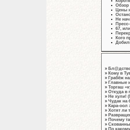
Корот
Обзор
Цены н
Остан
Не нач
Пресс
67, ил
Перек
Кого 
Добил
»
Бл@дство 
»
Кому в Т
»
Грабёж н
»
Главные и
»
Торгаш «к
»
Откуда в 
»
Не хули!
(
»
Чудак на 
»
Кара-оол 
»
Хотят ли
»
Развраще
»
Почему та
»
Скованны
»
По какому