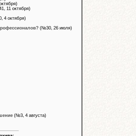
октября)
1, 11 октября)
, 4 октября)
 профессионалов?
(№30, 26 июля)
шение
(№3, 4 августа)
рхива: