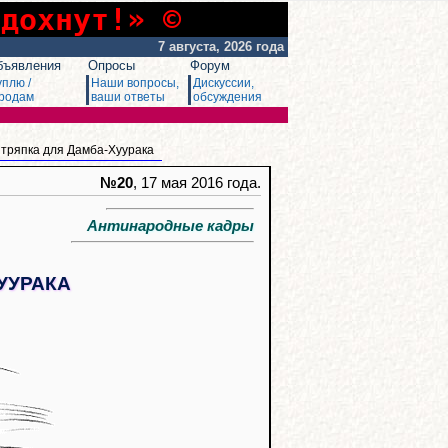
сдохнут!» ©
7 августа, 2026 года
бъявления
Опросы
Форум
уплю /
Наши вопросы,
Дискуссии,
родам
ваши ответы
обсуждения
 тряпка для Дамба-Хуурака
№20
, 17 мая 2016 года.
Антинародные кадры
УУРАКА