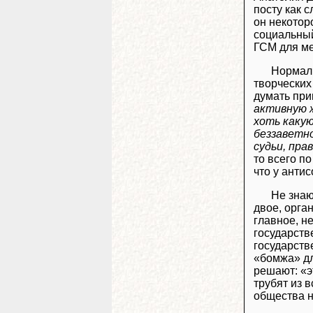
посту как 
он некотор
социальный
ГСМ для мех
Нормаль
творческих
думать при
активную ж
хоть какую
беззаветно
судьи, пр
то всего по
что у анти
Не знаю
двое, орга
главное, н
государств
государств
«бомжа» дл
решают: «э
трубят из 
общества н