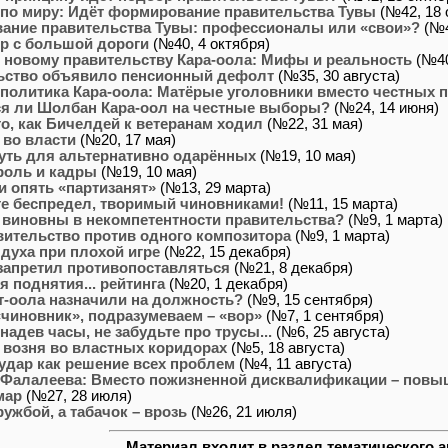
 по миру: Идёт формирование правительства Тувы
(№42, 18 
ание правительства Тувы: профессионалы или «свои»?
(№4
р с большой дороги
(№40, 4 октября)
 новому правительству Кара-оола: Мифы и реальность
(№40
ьство объявило пенсионный дефолт
(№35, 30 августа)
политика Кара-оола: Матёрые уголовники вместо честных
ся ли Шолбан Кара-оол на честные выборы?
(№24, 14 июня)
то, как Бичелдей к ветеранам ходил
(№22, 31 мая)
 во власти
(№20, 17 мая)
уть для альтернативно одарённых
(№19, 10 мая)
роль и кадры
(№19, 10 мая)
 опять «партизанят»
(№13, 29 марта)
те беспредел, творимый чиновниками!
(№11, 15 марта)
 виновны в некомпетентности правительства?
(№9, 1 марта)
ительство против одного композитора
(№9, 1 марта)
духа при плохой игре
(№22, 15 декабря)
запретил противопоставляться
(№21, 8 декабря)
я поднятия... рейтинга
(№20, 1 декабря)
т-оола назначили на должность?
(№9, 15 сентября)
чиновник», подразумеваем – «вор»
(№7, 1 сентября)
 надев часы, не забудьте про трусы...
(№6, 25 августа)
возня во властных коридорах
(№5, 18 августа)
удар как решение всех проблем
(№4, 11 августа)
 Фалалеева: Вместо пожизненной дисквалификации – повы
мар
(№27, 28 июля)
ужбой, а табачок – врозь
(№26, 21 июля)
Материал входит в раздел тематического а