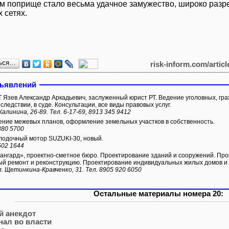
м поприще стало весьма удачное замужество, широко разр
 сетях.
ься…
risk-inform.com/artic
бъявлений
Язев Александр Аркадьевич, заслуженный юрист РТ. Ведение уголовных, гра
следствии, в суде. Консультации, все виды правовых услуг.
Калинина, 26-89. Тел. 6-17-69, 8913 345 9412
ние межевых планов, оформление земельных участков в собственность.
380 5700
одочный мотор SUZUKI-30, новый.
502 1644
нгард», проектно-сметное бюро. Проектирование зданий и сооружений. Про
ый ремонт и реконструкцию. Проектирование индивидуальных жилых домов и 
л. Щетинкина-Кравченко, 31. Тел. 8905 920 6050
Остальные материалы номера 20:
й анекдот
нал во власти