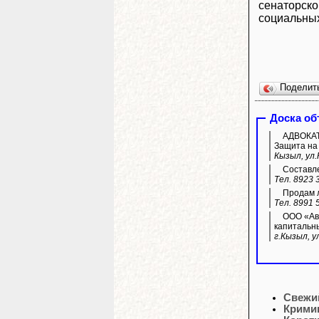
сенаторско
социальных
Поделит
Доска о
АДВОКАТ 
Защита на 
Кызыл, ул.
Составле
Тел. 8923 
Продам л
Тел. 8991 
ООО «Ава
капитальн
г.Кызыл, у
Свежи
Крими