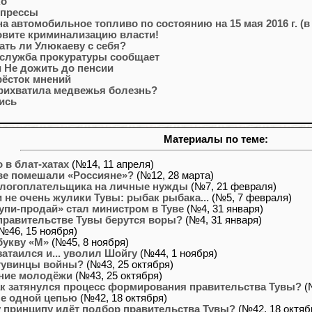
ко
 прессы
а автомобильное топливо по состоянию на 15 мая 2016 г. (в
овите криминализацию власти!
ать ли Улюкаеву с себя?
-служба прокуратуры сообщает
и Не дожить до пенсии
рёсток мнений
прихватила медвежья болезнь?
ись
Материалы по теме:
в блат-хатах
(№14, 11 апреля)
уве помешали «Россияне»?
(№12, 28 марта)
алогоплательщика на личные нужды
(№7, 21 февраля)
 не очень жулики Тувы: рыбак рыбака...
(№5, 7 февраля)
упи-продай» стал министром в Туве
(№4, 31 января)
правительстве Тувы берутся воры?
(№4, 31 января)
№46, 15 ноября)
букву «М»
(№45, 8 ноября)
затаился и... уволил Шойгу
(№44, 1 ноября)
 тувинцы войны?
(№43, 25 октября)
ние молодёжи
(№43, 25 октября)
к затянулся процесс формирования правительства Тувы?
(
е одной цепью
(№42, 18 октября)
 принципу идёт подбор правительства Тувы?
(№42, 18 октяб