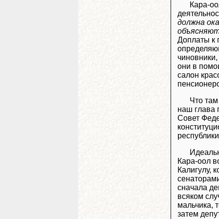
Кара-оо
деятельнос
должна ок
объясняют
Доплаты к 
определяю
чиновники,
они в помо
салон крас
пенсионеро
Что там
наш глава 
Совет Феде
конституци
республики
Идеальн
Кара-оол в
Калигулу, 
сенаторами
сначала де
всяком слу
мальчика, 
затем депу