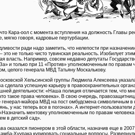
 что Кара-оол с момента вступления на должность Главы ре
, мягко говоря, кадровые пертурбации.
ливости ради надо заметить, что нелепости при назначении
– это не только чисто тувинская реальность. Изобилует этим
я власть. Например, совсем недавно депутаты Государст
За» и только при 11 «Против» уполномоченным по правам 
м, целого генерала МВД Татьяну Москалькову.
осковской Хельсинской группы Людмила Алексеева указала
а сделала успешную карьеру в правоохранительных органах
шней деятельности: «Наша полиция отличается тем, что мно
что такое права человека». В свою очередь, правозащитни
 генерал-майора МВД на пост омбудсмена символичным в 
лянь, у нас теперь все в погонах». А интернет-пользователи
«Назначить ментовку уполномоченным по правам человека –
ем в детский сад».
ва оказался пионером в этой области, назначив еще в 2007
амба-Хуурака курировать социальные вопросы. Развернул