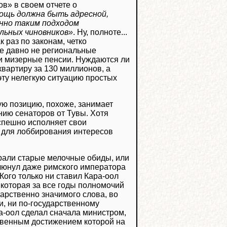
в» в своем отчете о
ощь должна быть адресной,
енно таким подходом
льных чиновников»
. Ну, полноте...
раз по законам, четко
е давно не региональные
ни мизерные пенсии. Нуждаются ли
квартиру за 130 миллионов, а
 эту нелегкую ситуацию простых
ую позицию, похоже, занимает
нию сенаторов от Тувы. Хотя
успешно исполняет свои
о для лоббирования интересов
грали старые мелочные обиды, или
плюнул даже римского императора
Кого только ни ставил Кара-оол
 которая за все годы полномочий
дарственно значимого слова, во
и, ни по-государственному
ра-оол сделал сначала министром,
ственным достижением которой на