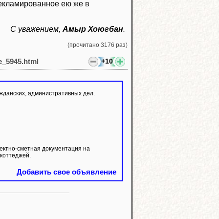
екламированное ею же в
С уважением,
Амыр Хоюгбан
.
(прочитано 3176 раз)
+10
le_5945.html
жданских, административных дел.
ектно-сметная документация на
коттеджей.
Добавить свое объявление