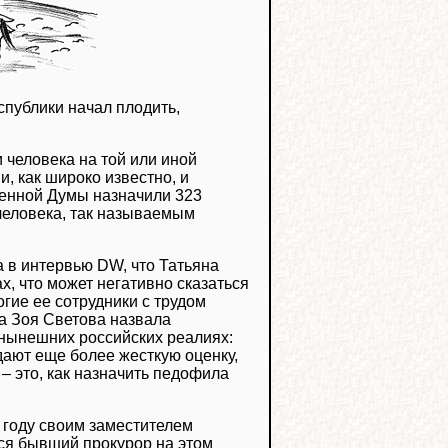
спублики начал плодить,
 человека на той или иной
и, как широко известно, и
венной Думы назначили 323
человека, так называемым
 в интервью DW, что Татьяна
, что может негативно сказаться
гие ее сотрудники с трудом
ца Зоя Светова назвала
нынешних российских реалиях:
 дают еще более жесткую оценку,
 это, как назначить педофила
 году своим заместителем
ся бывший прокурор на этом