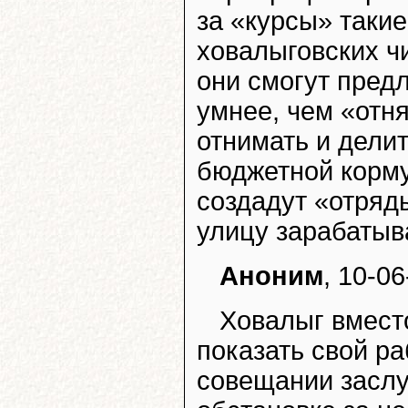
за «курсы» такие
ховалыговских ч
они смогут пред
умнее, чем «отня
отнимать и делит
бюджетной корму
создадут «отряд
улицу зарабатыв
Аноним
, 10-0
Ховалыг вмест
показать свой р
совещании засл