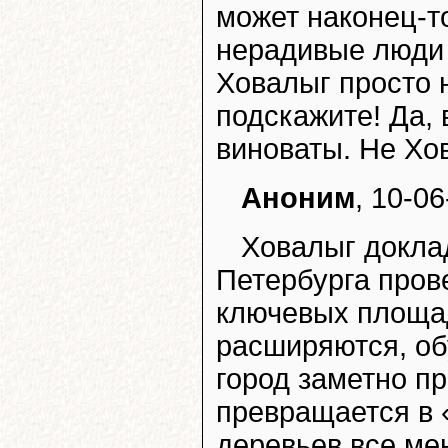
может наконец-то
нерадивые люди 
Ховалыг просто н
подскажите! Да, 
виноваты. Не Хо
Аноним
, 10-0
Ховалыг доклад
Петербурга прове
ключевых площад
расширяются, об
город заметно пр
превращается в 
деревьев все ме