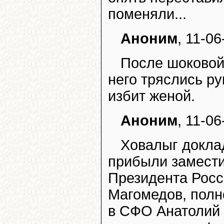
поменяли...
Аноним
, 11-0
После шоковой 
него тряслись р
избит женой.
Аноним
, 11-0
Ховалыг докла
прибыли замести
Президента Рос
Магомедов, полн
в СФО Анатолий