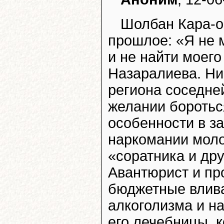
Шолбан Кара-о
прошлое: «Я не м
и не найти моег
Назаралиева. Ник
региона соседне
желании бороться
особенности в з
наркомании молод
«соратника и др
Авантюрист и пр
бюджетные влива
алкоголизма и н
его лечебницы, к