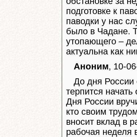
обстановке за н
подготовке к пав
паводки у нас сл
было в Чадане. 
утопающего – де
актуальна как ни
Аноним
, 10-0
До дня России 
терпится начать 
Дня России вруч
кто своим трудо
вносит вклад в р
рабочая неделя в