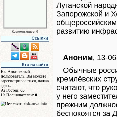
Луганской народ
Запорожской и Х
общероссийским 
развитию инфрас
Комментариев: 0
Ссылки
Аноним
, 13-0
Кто на сайте
Обычные росси
Вы Анонимный
пользователь. Вы можете
кремлёвских стр
зарегистрироваться, нажав
здесь
.
считают, что ру
Гостей:
65
у него заместите
Пользователей:
0
прежним должнос
risk-tuva.info
беспокоятся за 