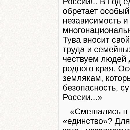
России!.. В Год 
обретает особый
независимость и
многонационально
Тува вносит свой
труда и семейны
чествуем людей 
родного края. О
землякам, кото
безопасность, с
России...»
«Смешались в к
«единство»? Для 