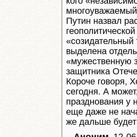
кого «независим
многоуважаемый
Путин назвал р
геополитической
«созидательный 
выделена отдель
«мужественную 
защитника Отечес
Короче говоря, Х
сегодня. А может
празднования у 
еще даже не нача
же дальше будет
Аноним
, 12-0