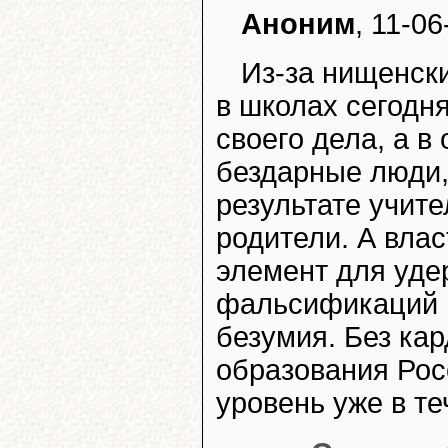
Аноним
, 11-0
Из-за нищенски
в школах сегодн
своего дела, а в
бездарные люди,
результате учите
родители. А влас
элемент для уде
фальсификаций н
безумия. Без ка
образования Рос
уровень уже в те