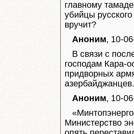
главному тамаде
убийцы русского
вручит?
Аноним
, 10-0
В связи с пос
господам Кара-о
придворных армя
азербайджанцев.
Аноним
, 10-0
«Минтопэнерго
Министерство эн
опять переставил