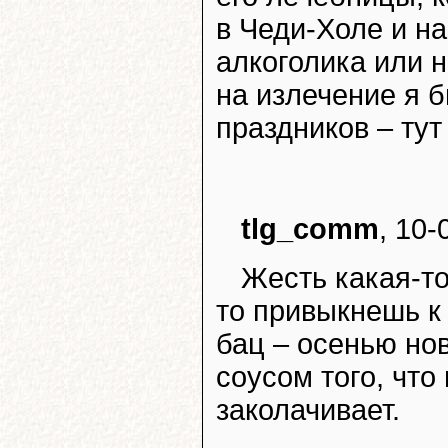
в Чеди-Холе и н
алкоголика или 
на излечение я б
праздников – тут
tlg_comm
, 10-
Жесть какая-то
то привыкнешь к
бац – осенью но
соусом того, что
заколачивает.