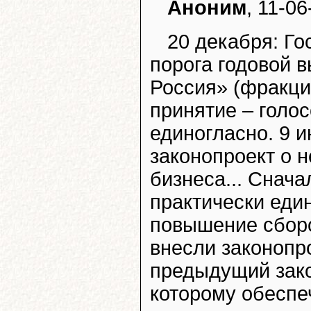
Аноним
, 11-0
20 декабря: Го
порога годовой 
Россия» (фракци
принятие – голо
единогласно. 9 
законопроект о 
бизнеса... Снача
практически еди
повышение сборо
внесли законопр
предыдущий зако
которому обеспе