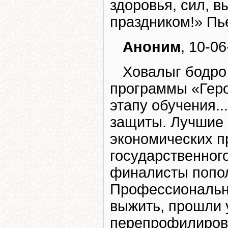
здоровья, сил, в
праздником!» Пь
Аноним
, 10-0
Ховалыг бодро
программы «Геро
этапу обучения.
защиты. Лучшие 
экономических п
государственног
финалисты попол
Профессиональны
выжить, прошли 
перепрофилирова