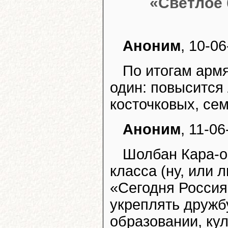
«Светлое
Аноним
, 10-0
По итогам армя
один: повысится
косточковых, се
Аноним
, 11-0
Шолбан Кара-о
класса (ну, или 
«Сегодня Россия
укреплять дружбу
образовании, кул