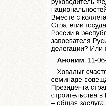
руководитель Фе
национальностей
Вместе с коллег
Стратегии госуд
России в республ
завоевателя Рус
делегации? Или 
Аноним
, 11-0
Ховалыг счастл
семинаре-совещ
Президента стра
строительства в
– общая заслуга