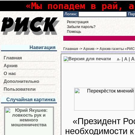
«Мы попадем в рай, а
Логин:
Пар
Регистрация
Забыли пароль?
Помощь
Навигация
Главная
->
Архив
->
Архив газеты «РИСК
Главная
A
|
A
|
A-
Архив
О нас
Дополнительно
Пользователи
Случайная картинка
«Президент Ро
необходимости к