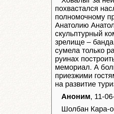
Ховалыг за не
похвастался нас
полномочному п
Анатолию Анато
скульптурный ко
зрелище – банда
сумела только р
руинах построит
мемориал. А бол
приезжими гостя
на развитие тури
Аноним
, 11-0
Шолбан Кара-оо