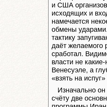
и США организов
исходящих и вход
намечается неко
обмены ударами
тактику запугива
даёт желаемого 
сработал. Видимо
власти не какие-
Венесуэле, а гл
«взять на испуг»
Изначально он
счёту две основ
программы Ирана