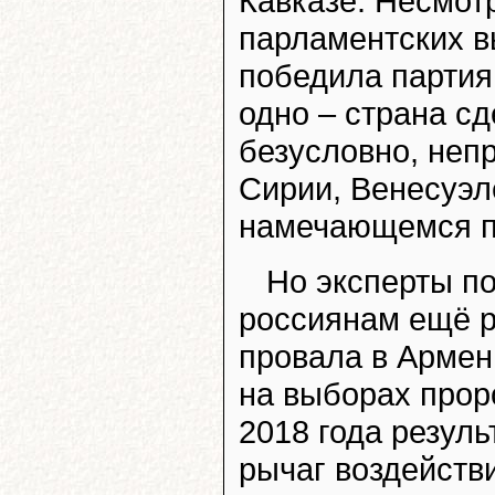
Кавказе. Несмот
парламентских в
победила парти
одно – страна сд
безусловно, неп
Сирии, Венесуэл
намечающемся пр
Но эксперты по
россиянам ещё р
провала в Армен
на выборах прор
2018 года резуль
рычаг воздейств