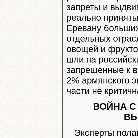
запреты и выдви
реально приняты
Еревану больших
отдельных отрас
овощей и фруктов
шли на российск
запрещённые к в
2% армянского эк
части не критичн
ВОЙНА С
ВЫ
Эксперты полаг