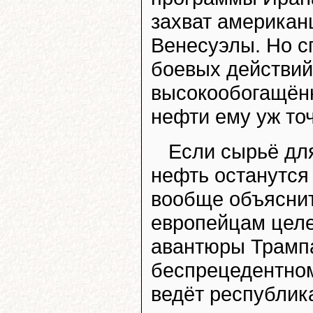
захват американ
Венесуэлы. Но с
боевых действий
высокообогащённ
нефти ему уж точ
Если сырьё для
нефть останутся 
вообще объяснит
европейцам цел
авантюры Трампа
беспрецедентном
ведёт республик