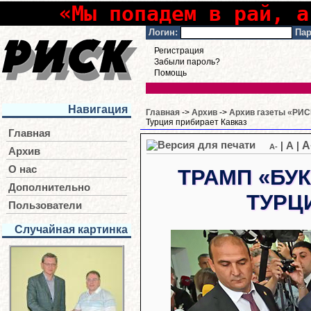
«Мы попадем в рай, а
Логин:
Пар
Регистрация
Забыли пароль?
Помощь
Навигация
Главная
->
Архив
->
Архив газеты «РИСК
Турция прибирает Кавказ
Главная
A
|
A
|
A-
Архив
О нас
ТРАМП «БУ
Дополнительно
ТУРЦ
Пользователи
Случайная картинка