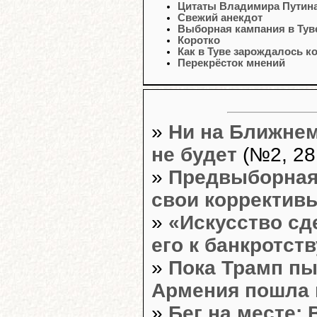
Цитаты Владимира Путин
Свежий анекдот
Выборная кампания в Туве
Коротко
Как в Туве зарождалось к
Перекрёсток мнений
»
Ни на Ближнем
не будет
(№2, 28
»
Предвыборная 
свои корректив
»
«Искусство сд
его к банкротств
»
Пока Трамп пы
Армения пошла 
»
Бег на месте: 