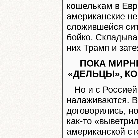
кошелькам в Евр
американские н
сложившейся сит
бойко. Складыва
них Трамп и зате
ПОКА МИР
«ДЕЛЬЦЫ», К
Но и с Россией
налаживаются. В
договорились, но
как-то «выветрил
американской сто