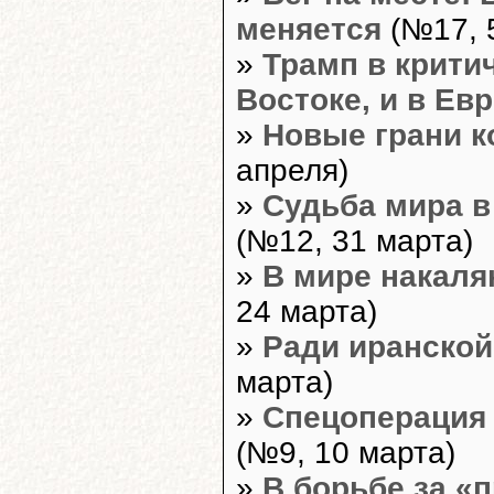
меняется
(№17, 
»
Трамп в крити
Востоке, и в Ев
»
Новые грани 
апреля)
»
Судьба мира в
(№12, 31 марта)
»
В мире накаля
24 марта)
»
Ради иранской
марта)
»
Спецоперация 
(№9, 10 марта)
»
В борьбе за «