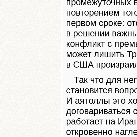
промежуточных в
повторением того
первом сроке: о
в решении важны
конфликт с пре
может лишить Тр
в США произраил
Так что для н
становится вопр
И аятоллы это х
договариваться 
работает на Иран
откровенно нагле