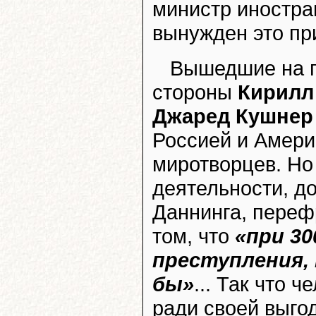
министр иностр
вынужден это пр
Вышедшие на п
стороны
Кирилл
Джаред Кушнер
Россией и Амери
миротворцев. Но 
деятельности, д
Даннинга, пере
том, что
«при 3
преступления, 
бы»
... Так что 
ради своей выго