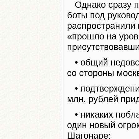
Однако сразу 
боты под руково
распространили
«прошло на уров
присутствовавши
• общий недов
со стороны моск
• подтверждени
млн. рублей прид
• никаких побл
один новый огро
Шагонаре;