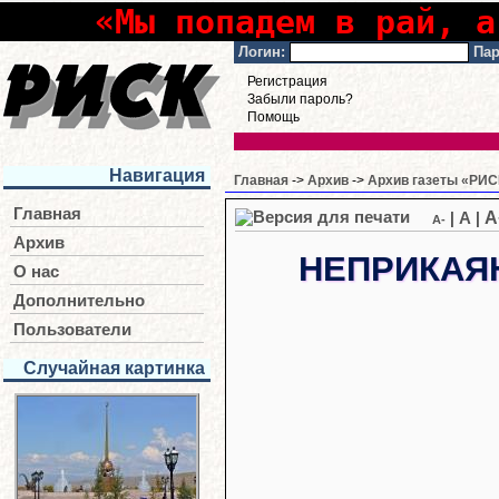
«Мы попадем в рай, а
Логин:
Пар
Регистрация
Забыли пароль?
Помощь
Навигация
Главная
->
Архив
->
Архив газеты «РИСК
Главная
A
|
A
|
A-
Архив
НЕПРИКАЯ
О нас
Дополнительно
Пользователи
Случайная картинка