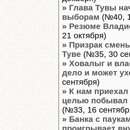
»
Глава Тувы на
выборам
(№40, 1
»
Резюме Влади
21 октября)
»
Призрак смены
Туве
(№35, 30 се
»
Ховалыг и вла
дело и может у
сентября)
»
К нам приехал 
целью побывал 
(№33, 16 сентябр
»
Банка с паука
проигрывает вн