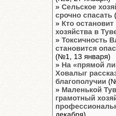
»
Сельское хозя
срочно спасать
(
»
Кто остановит
хозяйства в Тув
»
Токсичность 
становится опа
(№1, 13 января)
»
На «прямой ли
Ховалыг расска
благополучии
(№
»
Маленькой Тув
грамотный хозя
профессиональ
декабря)