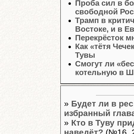
Проба сил в б
свободной Рос
Трамп в крити
Востоке, и в Е
Перекрёсток м
Как «тётя Чече
Тувы
Смогут ли «бе
котельную в Ш
»
Будет ли в ре
избранный глав
»
Кто в Туву при
наведёт?
(№16, 