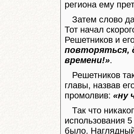
региона ему пре
Затем слово д
Тот начал скорог
Решетников и ег
повторяться, д
времени!»
.
Решетников та
главы, назвав е
промолвив:
«ну 
Так что никако
использования 5
было. Наглядный