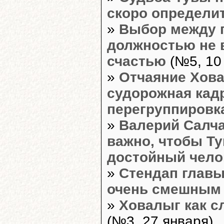
скоро определи
»
Выбор между 
должностью не в
счастью
(№5, 10
»
Отчаяние Хова
судорожная кад
перегруппировк
»
Валерий Салча
важно, чтобы Ту
достойный чело
»
Стендап главы
очень смешным
»
Ховалыг как с
(№3, 27 января)