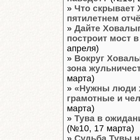
»
Что скрывает 
пятилетнем отч
»
Дайте Ховалыг
построит мост в
апреля)
»
Вокруг Ховал
зона жульничес
марта)
»
«Нужны люди 
грамотные и че
марта)
»
Тува в ожидан
(№10, 17 марта)
»
Судьба Тувы 