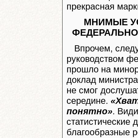
прекрасная марки
МНИМЫЕ У
ФЕДЕРАЛЬНО
Впрочем, следу
руководством фе
прошло на минор
доклад министр
не смог дослушат
середине.
«Хват
понятно»
. Вид
статистические 
благообразные р