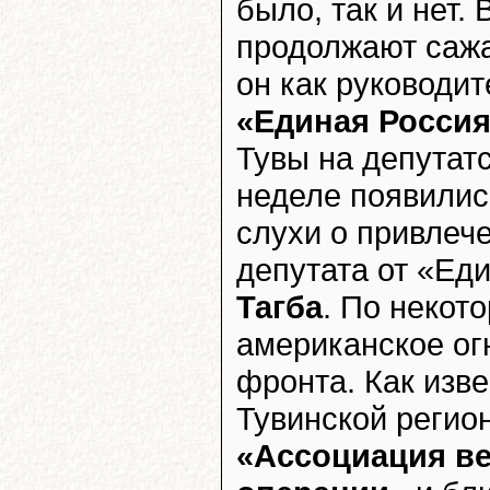
было, так и нет.
продолжают сажа
он как руководи
«Единая Росси
Тувы на депутатс
неделе появили
слухи о привлече
депутата от «Ед
Тагба
. По некот
американское ог
фронта. Как изве
Тувинской регио
«Ассоциация в