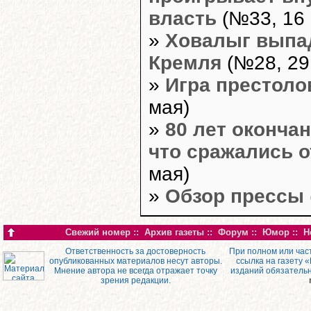
власть
(№33, 16 
»
Ховалыг выпа
Кремля
(№28, 29
»
Игра престоло
мая)
»
80 лет оконча
что сражались 
мая)
»
Обзор прессы
Свежий номер
::
Архив газеты
::
Форум
::
Юмор
::
Н
Ответственность за достоверность
При полном или час
опубликованных материалов несут авторы.
ссылка на газету 
Мнение автора не всегда отражает точку
изданий обязатель
зрения редакции.