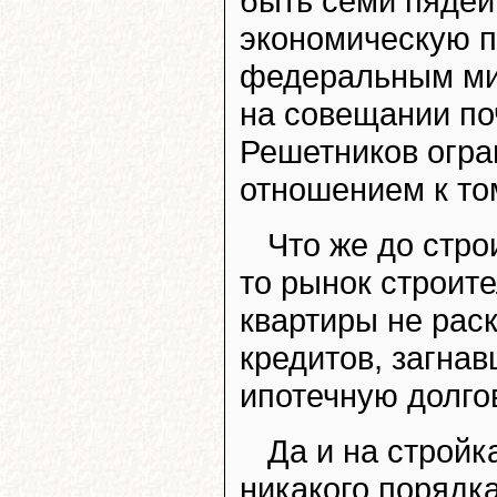
быть семи пядей 
экономическую п
федеральным мин
на совещании по
Решетников огр
отношением к то
Что же до стро
то рынок строит
квартиры не рас
кредитов, загна
ипотечную долго
Да и на строй
никакого порядка