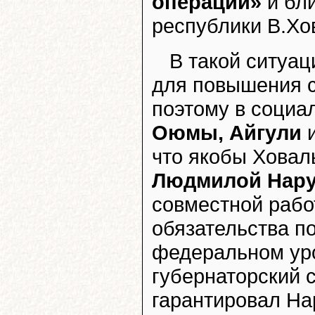
операции»
и бл
республики В.Хо
В такой ситуа
для повышения с
поэтому в социа
Оюмы, Айгули
что якобы Ховал
Людмилой Нар
совместной рабо
обязательства п
федеральном ур
губернаторский с
гарантировал На