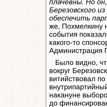
плачевны. Но он
Березовского из
обеспечить пар
же, Похмелкину 
события показали
какого-то спонсо
Администрация П
Было видно, чт
вокруг Березовс
витийствовал по
внутрипартийный
накануне выборо
до финансирован