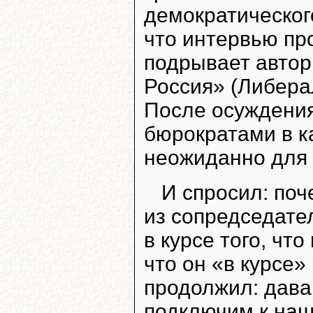
демократическог
что интервью пр
подрывает автор
Россия» (Либера
После осуждения
бюрократами в к
неожиданно для 
И спросил: по
из сопредседате
в курсе того, чт
что он «в курсе»
продолжил: дава
подключим к наш