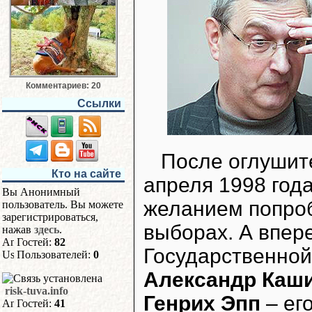
Комментариев: 20
Ссылки
После оглушит
Кто на сайте
апреля 1998 год
Вы Анонимный
желанием попро
пользователь. Вы можете
зарегистрироваться,
выборах. А впер
нажав
здесь
.
Гостей:
82
Государственной
Пользователей:
0
Александр Каш
risk-tuva.info
Генрих Эпп
– ег
Гостей:
41