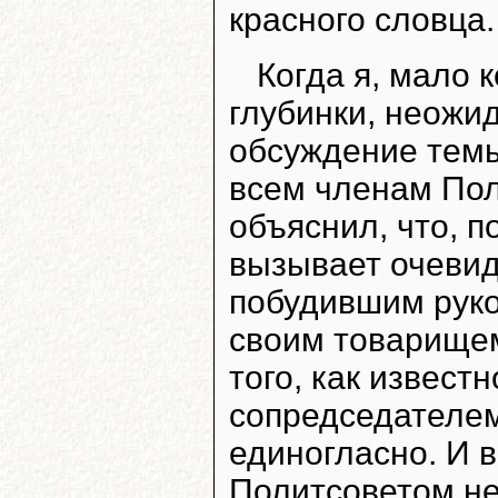
красного словца.
Когда я, мало 
глубинки, неожид
обсуждение темы
всем членам Пол
объяснил, что, 
вызывает очевид
побудившим руко
своим товарищем
того, как извест
сопредседателем
единогласно. И в
Политсоветом не