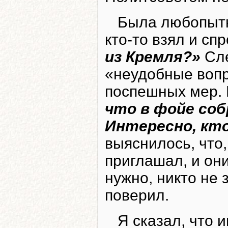
Была любопытн
кто-то взял и сп
из Кремля?»
Сле
«неудобные вопр
поспешных мер. 
что в фойе со
Интересно, кто
выяснилось, что,
приглашал, и он
нужно, никто не з
поверил.
Я сказал, что 