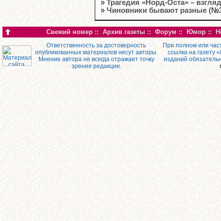
»
Трагедия «Норд-Оста» – взгля
»
Чиновники бывают разные
(№3
Свежий номер
::
Архив газеты
::
Форум
::
Юмор
::
Н
Ответственность за достоверность
При полном или час
опубликованных материалов несут авторы.
ссылка на газету 
Мнение автора не всегда отражает точку
изданий обязатель
зрения редакции.