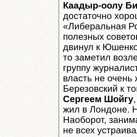
Каадыр-оолу Б
достаточно хоро
«Либеральная Ро
полезных советов
двинул к Юшенко
то заметил воз
группу журналис
власть не очень
Березовский к т
Сергеем Шойгу
жил в Лондоне. Н
Наоборот, заним
не всех устраива