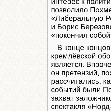
интерес к полити
позволило Похме
«Либеральную Ро
и Борис Березов
«покончил собой
В конце концов
кремлёвской обо
является. Впроче
он претензий, по
рассчитались, ка
событий были По
захват заложнико
спектакля «Норд