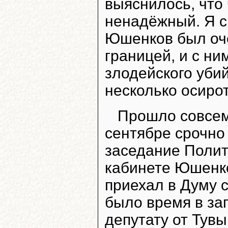
выяснилось, что
ненадёжный. Я с
Юшенков был оче
границей, и с ни
злодейского уби
несколько осиро
Прошло совсем 
сентябре срочно
заседание Полит
кабинете Юшенко
приехал в Думу с
было время в за
депутату от Тув