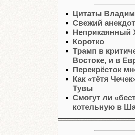
Цитаты Владим
Свежий анекдо
Неприкаянный 
Коротко
Трамп в критич
Востоке, и в Ев
Перекрёсток мн
Как «тётя Чечек
Тувы
Смогут ли «бес
котельную в Ш