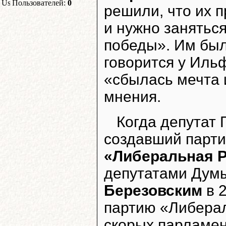
Пользователей:
0
решили, что их 
и нужно заняться
победы». Им был
говорится у Иль
«сбылась мечта 
мнения.
Когда депутат
создавший парти
«Либеральная 
депутатами Ду
Березовским
в 2
партию «Либерал
скорых парламен