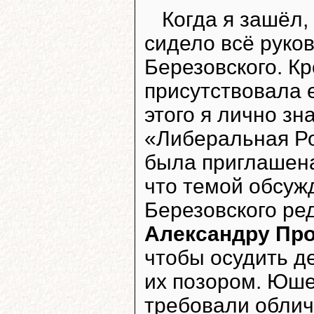
Когда я зашёл,
сидело всё руко
Березовского. К
присутствовала
этого я лично зн
«Либеральная Ро
была приглашена
что темой обсуж
Березовского ре
Александру Пр
чтобы осудить д
их позором. Юше
требовали облич