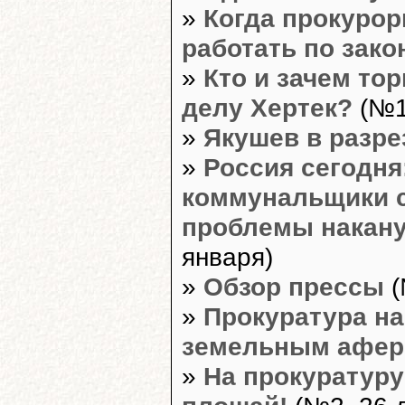
»
Когда прокурор
работать по зако
»
Кто и зачем то
делу Хертек?
(№1
»
Якушев в разре
»
Россия сегодня
коммунальщики 
проблемы накан
января)
»
Обзор прессы
(
»
Прокуратура на
земельным афер
»
На прокуратуру 