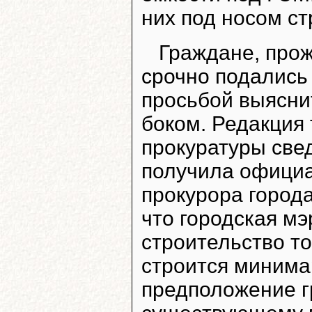
них под носом ст
Граждане, про
срочно подались
просьбой выяснит
боком. Редакция 
прокуратуры свед
получила официа
прокурора город
что городская м
строительство то
строится минимар
предположение гр