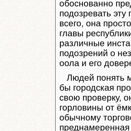
обоснованно пре
подозревать эту 
всего, она прост
главы республик
различные инста
подозрений о не
оола и его довер
Людей понять 
бы городская пр
свою проверку, о
горловины от ём
обычному торгово
преднамеренная 