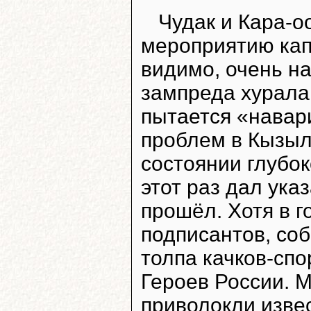
Чудак и Кара-о
мероприятию кап
видимо, очень н
зампреда хурал
пытается «навар
проблем в Кызыле
состоянии глубок
этот раз дал ука
прошёл. Хотя в 
подписантов, со
толпа качков-сп
Героев России. М
приволокли извес