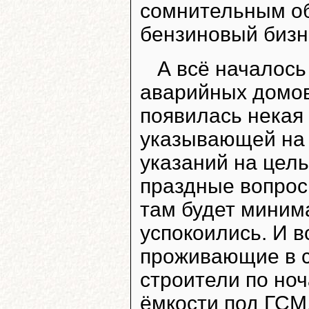
сомнительным об
бензиновый бизн
А всё началось
аварийных домов 
появилась некая 
указывающей на т
указаний на цель
праздные вопрос
там будет миним
успокоились. И в
проживающие в с
строители по но
ёмкости под ГСМ.