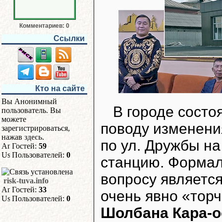
Комментариев: 0
Ссылки
Кто на сайте
Вы Анонимный
В городе состо
пользователь. Вы
можете
поводу изменени
зарегистрироваться,
нажав
здесь
.
по ул. Дружбы н
Гостей:
59
Пользователей:
0
станцию. Формал
вопросу являетс
risk-tuva.info
Гостей:
33
очень явно «торч
Пользователей:
0
Шолбана Кара-о