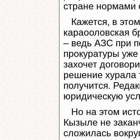
стране нормами 
Кажется, в это
караооловская бр
– ведь АЗС при п
прокуратуры уже
захочет договори
решение хурала т
получится. Редак
юридическую услу
Но на этом ист
Кызыле не заканч
сложилась вокруг