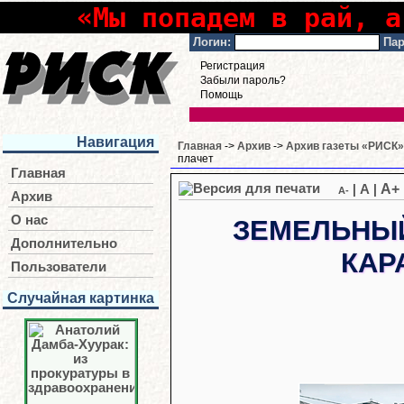
«Мы попадем в рай, а
Логин:
Пар
Регистрация
Забыли пароль?
Помощь
Навигация
Главная
->
Архив
->
Архив газеты «РИСК» 
плачет
Главная
A+
|
A
|
A-
Архив
О нас
ЗЕМЕЛЬНЫЙ
Дополнительно
КАР
Пользователи
Случайная картинка