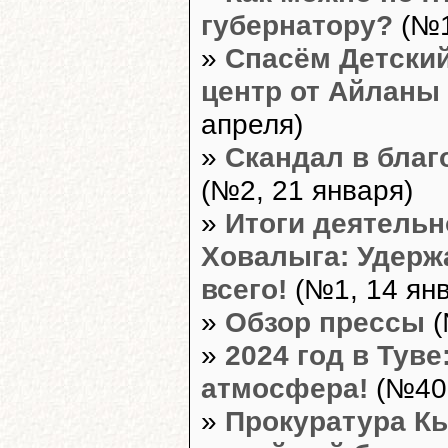
губернатору?
(№1
»
Спасём Детски
центр от Айланы
апреля)
»
Скандал в бла
(№2, 21 января)
»
Итоги деятель
Ховалыга: Удерж
всего!
(№1, 14 ян
»
Обзор прессы
(
»
2024 год в Туве
атмосфера!
(№40,
»
Прокуратура К