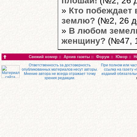
плошай!
(№2, 26 
»
Кто побеждает 
землю?
(№2, 26 д
»
В любом земел
женщину?
(№47, 
Свежий номер
::
Архив газеты
::
Форум
::
Юмор
::
Н
Ответственность за достоверность
При полном или час
опубликованных материалов несут авторы.
ссылка на газету 
Мнение автора не всегда отражает точку
изданий обязатель
зрения редакции.