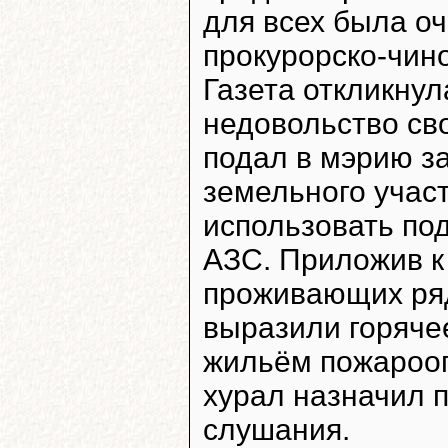
для всех была оч
прокурорско-чино
Газета откликну
недовольство св
подал в мэрию з
земельного учас
использовать по
АЗС. Приложив к 
проживающих ряд
выразили горяче
жильём пожарооп
хурал назначил 
слушания.