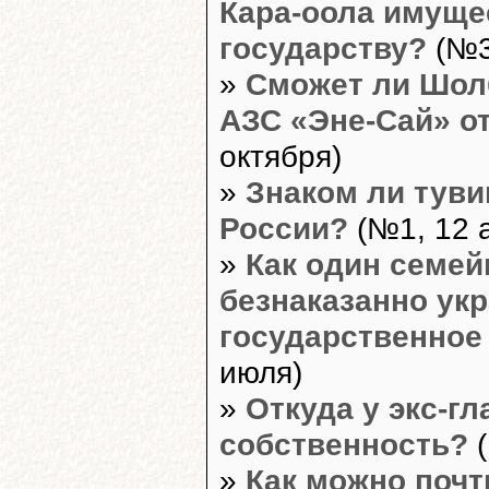
Кара-оола имуще
государству?
(№3
»
Сможет ли Шол
АЗС «Эне-Сай» о
октября)
»
Знаком ли туви
России?
(№1, 12 а
»
Как один семе
безнаказанно укр
государственное
июля)
»
Откуда у экс-г
собственность?
(
»
Как можно почт