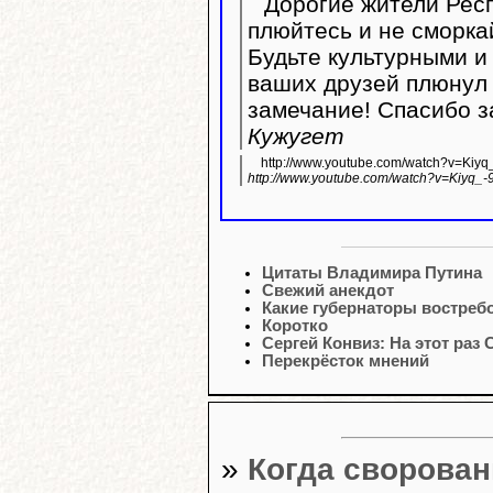
Дорогие жители Респ
плюйтесь и не сморка
Будьте культурными и 
ваших друзей плюнул 
замечание! Спасибо з
Кужугет
http://www.youtube.com/watch?v=Kiyq
http://www.youtube.com/watch?v=Kiyq_-
Цитаты Владимира Путина
Свежий анекдот
Какие губернаторы востреб
Коротко
Сергей Конвиз: На этот ра
Перекрёсток мнений
»
Когда сворован