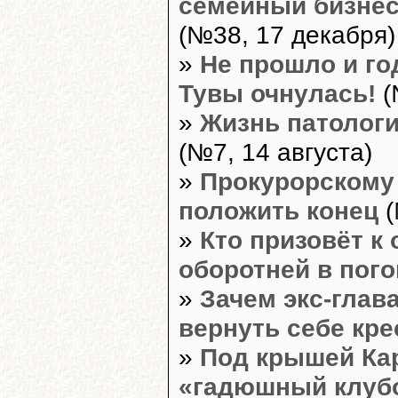
семейный бизнес
(№38, 17 декабря)
»
Не прошло и го
Тувы очнулась!
(
»
Жизнь патолог
(№7, 14 августа)
»
Прокурорскому
положить конец
(
»
Кто призовёт к
оборотней в пог
»
Зачем экс-глав
вернуть себе кре
»
Под крышей Ка
«гадюшный клуб