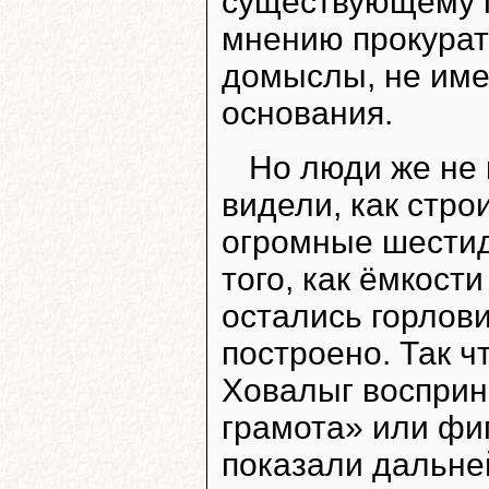
существующему п
мнению прокурат
домыслы, не име
основания.
Но люди же не 
видели, как стр
огромные шестид
того, как ёмкост
остались горлови
построено. Так ч
Ховалыг восприн
грамота» или фиг
показали дальне