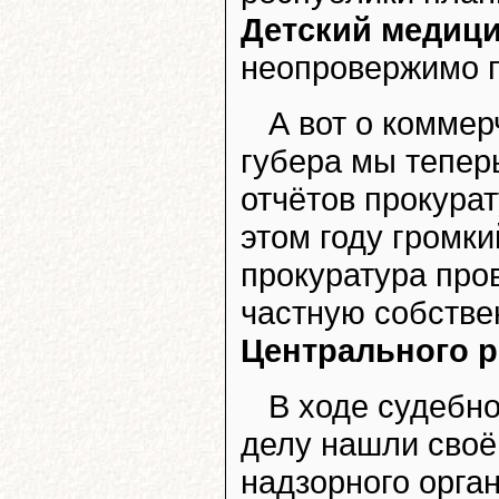
Детский медици
неопровержимо п
А вот о комме
губера мы теперь
отчётов прокурат
этом году громки
прокуратура про
частную собстве
Центрального р
В ходе судебно
делу нашли своё
надзорного орган