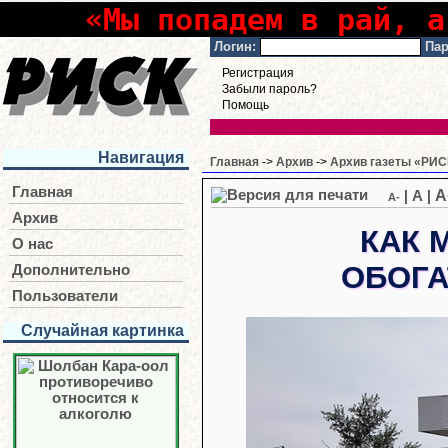
«Мы попадем в рай, а
Логин:
Пар
Регистрация
Забыли пароль?
Помощь
Навигация
Главная
->
Архив
->
Архив газеты «РИСК
Главная
A
|
A
|
A-
Архив
КАК 
О нас
ОБОГА
Дополнительно
Пользователи
Случайная картинка