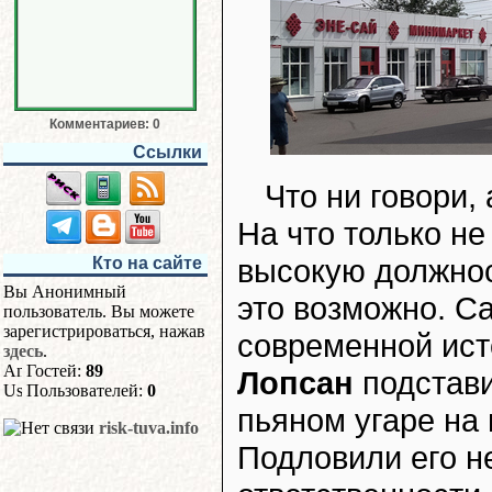
Комментариев: 0
Ссылки
Что ни говори,
На что только не
высокую должност
Кто на сайте
Вы Анонимный
это возможно. С
пользователь. Вы можете
зарегистрироваться, нажав
современной ист
здесь
.
Гостей:
89
Лопсан
подстав
Пользователей:
0
пьяном угаре на
risk-tuva.info
Подловили его н