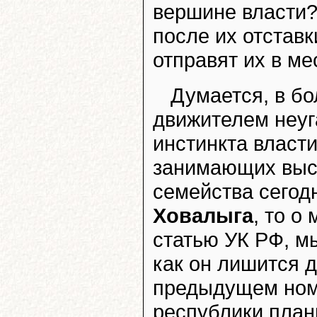
вершине власти?
после их отставк
отправят их в ме
Думается, в б
движителем неуг
инстинкта власт
занимающих высо
семейства сегод
Ховалыга
, то о
статью УК РФ, мы
как он лишится д
предыдущем номе
республики план