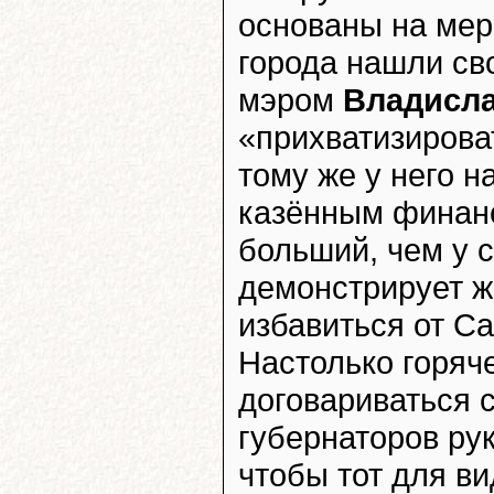
основаны на мер
города нашли св
мэром
Владисла
«прихватизирова
тому же у него н
казённым финан
больший, чем у с
демонстрирует ж
избавиться от Са
Настолько горяче
договариваться 
губернаторов ру
чтобы тот для в