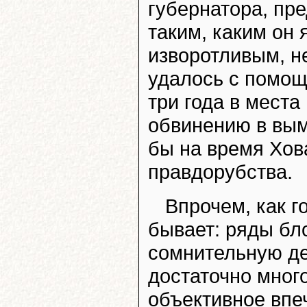
губернатора, пр
таким, каким он 
изворотливым, н
удалось с помощ
три года в места
обвинению в вым
бы на время Хов
правдорубства.
Впрочем, как г
бывает: ряды бл
сомнительную де
достаточно мног
объективное впе