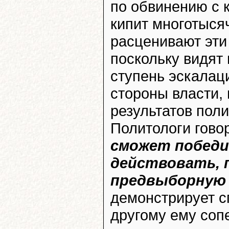
по обвинению с к
кипит многотыся
расценивают эти 
поскольку видят
ступень эскалац
стороны власти,
результатов пол
Политологи гово
сможет победи
действовать, 
предвыборную 
демонстрирует сп
другому ему сопе