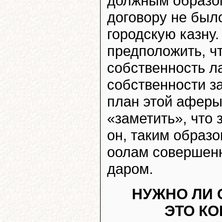
должным образом,
договору не был
городскую казну.
предположить, ч
собственность л
собственности з
план этой аферы
«заметить», что 
он, таким образо
оолам совершенно
даром.
НУЖНО ЛИ 
ЭТО К