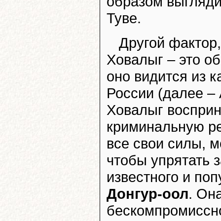
образом выгляди
Туве.
Другой фактор,
Ховалыг – это о
оно видится из 
России (далее – 
Ховалыг восприн
криминальную ре
все свои силы, 
чтобы упрятать 
известного и по
Донгур-оол
. Он
бескомпромиссно