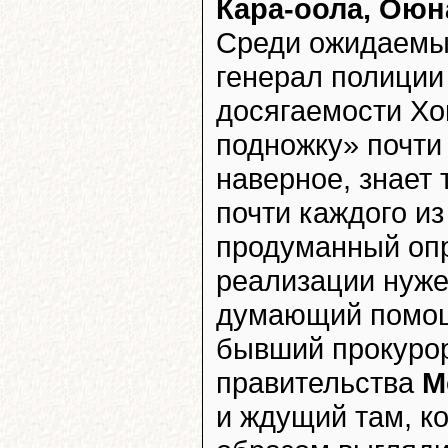
Кара-оола, Оюна
Среди ожидаемы
генерал полици
досягаемости Хо
подножку» почти
наверное, знает 
почти каждого из
продуманный опр
реализации нуже
думающий помощн
бывший прокурор
правительства
М
и ждущий там, ко