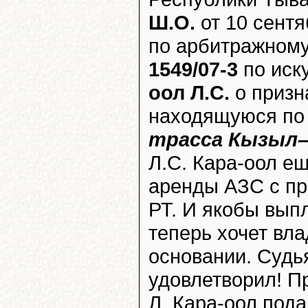
Ш.О.
от 10 сентя
по арбитражном
1549/07-3
по иск
оол Л.С.
о призн
находящуюся по
трасса Кызыл–
Л.С. Кара-оол ещ
аренды АЗС с п
РТ. И якобы вып
теперь хочет вл
основании. Судь
удовлетворил! П
Л. Кара-оол пода