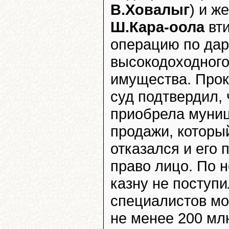
В.Ховалыг
) и ж
Ш.Кара-оола
вти
операцию по да
высокодоходного
имущества. Прок
суд подтвердил,
приобрела муниц
продажи, которы
отказался и его
право лицо. По н
казну не поступи
специалистов мо
не менее 200 млн