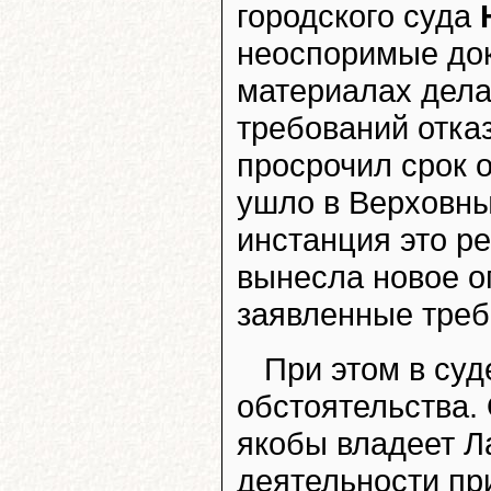
городского суда
неоспоримые док
материалах дела
требований отказ
просрочил срок о
ушло в Верховны
инстанция это р
вынесла новое о
заявленные треб
При этом в су
обстоятельства. 
якобы владеет Ла
деятельности пр