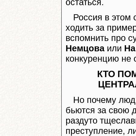
остаться.
Россия в этом 
ходить за пример
вспомнить про с
Немцова
или
На
конкуренцию не с
КТО ПО
ЦЕНТР
Но почему люд
бьются за свою 
раздуто тщеслави
преступление, л