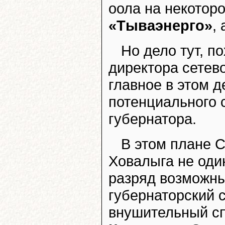
оола на некоторо
«Тываэнерго»
,
Но дело тут, п
директора сетево
главное в этом 
потенциального 
губернатора.
В этом плане С
Ховалыга не один
разряд возможн
губернаторский 
внушительный сп