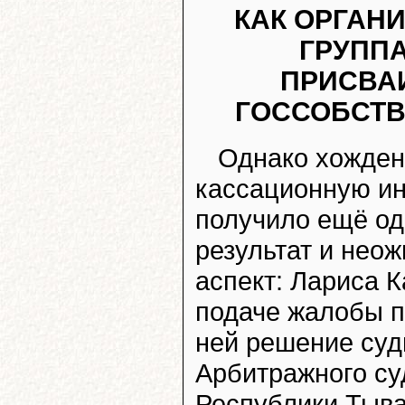
КАК ОРГАН
ГРУППА
ПРИСВА
ГОССОБСТ
Однако хожден
кассационную и
получило ещё о
результат и нео
аспект: Лариса К
подаче жалобы п
ней решение суд
Арбитражного су
Республики Тыв