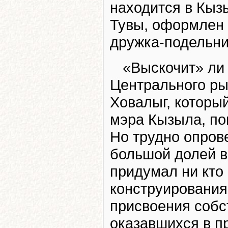
находится в Кыз
Тувы, оформлен
дружка-подельн
«Выскочит» ли 
Центрального ры
Ховалыг, который
мэра Кызыла, пок
Но трудно опров
большой долей в
придумал ни кто 
конструирования
присвоения собс
оказавшихся в п