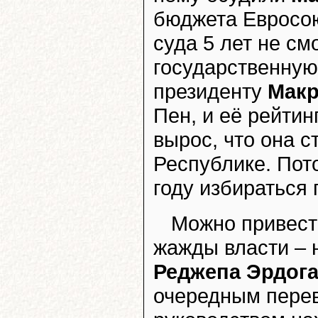
бюджета Евросою
суда 5 лет не с
государственную 
президенту
Мак
Пен, и её рейтин
вырос, что она 
Республике. Пот
году избираться
Можно привест
жажды власти – н
Реджепа Эрдог
очередным перев