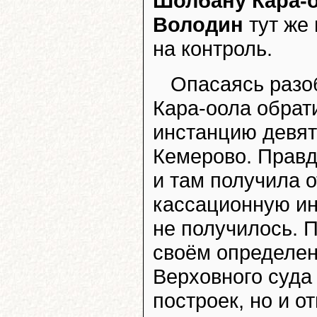
Шолбану Кара-
Володин
тут же
на контроль.
Опасаясь разо
Кара-оола обрат
инстанцию девято
Кемерово. Правда
и там получила о
кассационную инс
не получилось. 
своём определен
Верховного суда
построек, но и о