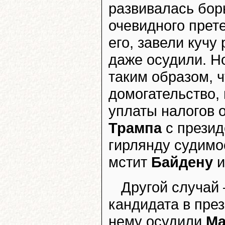
развивалась бор
очевидного прет
его, завели кучу
даже осудили. Н
таким образом, 
домогательство,
уплаты налогов 
Трампа
с презид
гирлянду судимо
мстит
Байдену
и
Другой случай 
кандидата в през
нему осудили
Ма