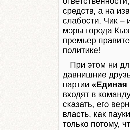
ответственности
средств, а на и
слабости. Чик – 
мэры города Кыз
премьер правите
политике!
При этом ни для
давнишние друзь
партии
«Единая
входят в команд
сказать, его вер
власть, как паук
только потому, ч