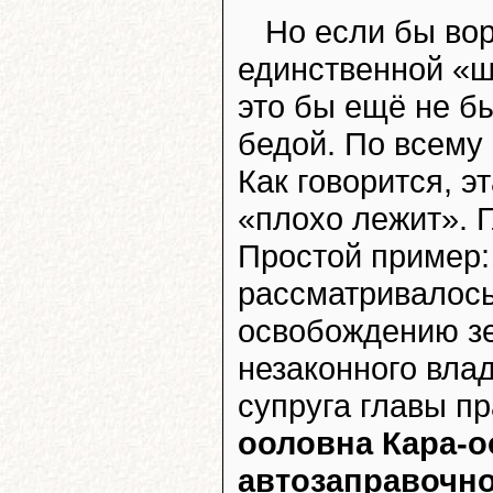
Но если бы во
единственной «ш
это бы ещё не б
бедой. По всему 
Как говорится, э
«плохо лежит». 
Простой пример:
рассматривалось
освобождению зе
незаконного вла
супруга главы п
ооловна Кара-о
автозаправочно