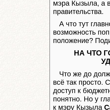
мэра Кызыла, а 
правительства.
А что тут глав
возможность поп
положение? Поди,
НА ЧТО 
У
Что же до долж
всё так просто. 
доступ к бюджет
понятно. Но у г
к мэру Кызыла
С