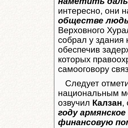
наметить даль
интересно, они 
обществе люд
Верховного Хура
собрал у здания 
обеспечив задер
которых правоох
самооговору свя
Следует отмети
национальным ме
озвучил
Калзан
,
году армянское
финансовую пом