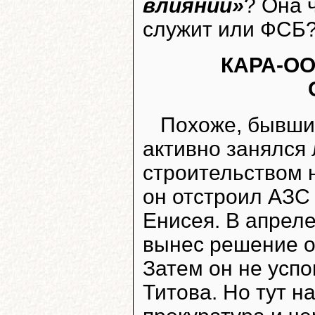
влиянии»
? Она 
служит или ФСБ
КАРА-О
Похоже, бывши
активно занялся
строительством 
он отстроил АЗС
Енисея. В апрел
вынес решение о
Затем он не успо
Титова. Но тут н