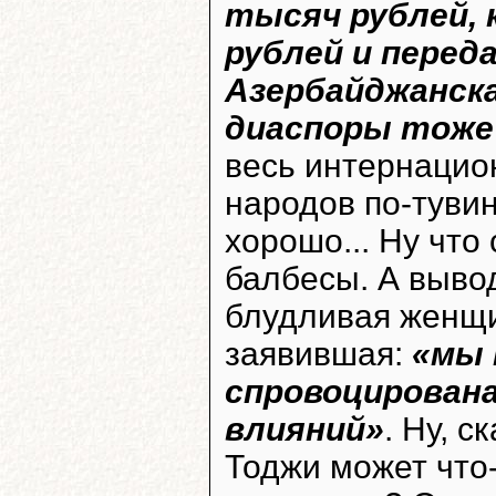
тысяч рублей, 
рублей и перед
Азербайджанска
диаспоры тоже 
весь интернацио
народов по-тувинс
хорошо... Ну что
балбесы. А выво
блудливая женщ
заявившая:
«мы 
спровоцирована
влияний»
. Ну, с
Тоджи может что