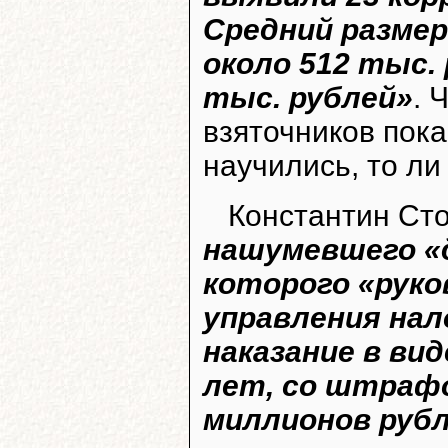
Средний размер
около 512 тыс. 
тыс. рублей»
. 
взяточников пока
научились, то ли
Константин Ст
нашумевшего «д
которого «рук
управления нал
наказание в ви
лет, со штрафо
миллионов руб