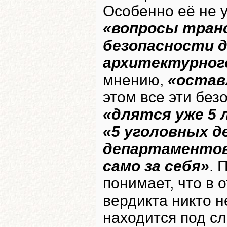
Особенно её не у
«вопросы тран
безопасности д
архитектурного
мнению,
«остав
этом все эти без
«длятся уже 5 
«5 уголовных д
департаменто
само за себя»
. 
понимает, что в 
вердикта никто н
находится под с