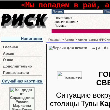
«Мы попадем в рай, а
Логин:
Пар
Регистрация
Забыли пароль?
Помощь
Навигация
Главная
->
Архив
->
Архив газеты «РИСК» 
Главная
A+
|
A
|
A-
Архив
О нас
Дополнительно
ГО
Пользователи
СВ
Случайная картинка
Ситуацию вокру
столицы Тувы
Ка