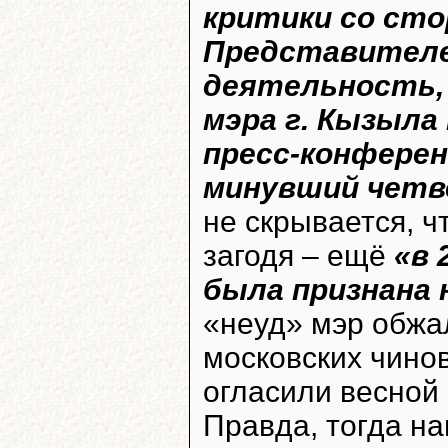
критики со ст
Представителе
деятельность, 
мэра г. Кызыла
пресс-конферен
минувший четв
не скрывается, ч
загодя – ещё
«в 
была признана
«неуд» мэр обжа
московских чинов
огласили весной 
Правда, тогда на