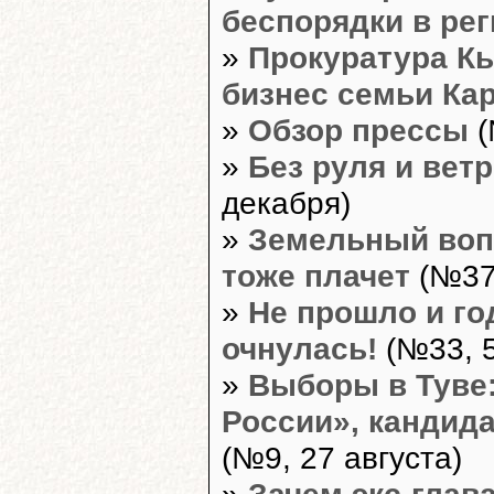
беспорядки в ре
»
Прокуратура К
бизнес семьи Ка
»
Обзор прессы
(
»
Без руля и ветр
декабря)
»
Земельный вопр
тоже плачет
(№37,
»
Не прошло и го
очнулась!
(№33, 5
»
Выборы в Туве:
России», кандид
(№9, 27 августа)
»
Зачем экс-глав