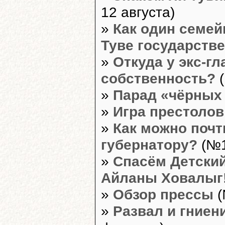
12 августа)
»
Как один семей
Туве государств
»
Откуда у экс-г
собственность?
(
»
Парад «чёрных 
»
Игра престолов
»
Как можно почт
губернатору?
(№1
»
Спасём Детский
Айланы Ховалыг
»
Обзор прессы
(
»
Развал и гниен