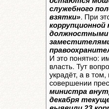
остаются моше
служебного пол
взятки»
. При э
коррупционной
должностными 
заместителями
правоохраните
И это понятно: и
власть. Тут вопр
украдёт, а в том,
совершении прес
министра внутр
декабря текуще
выявили 23 кор