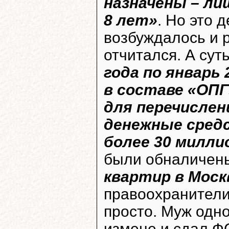
назначены – ли
8 лет»
. Но это 
возбуждалось и р
отчитался. А суть
года по январь
в составе «ОПГ
для перечисле
денежные сред
более 30 милли
были обналичен
квартир в Моск
правоохранители
просто. Муж одн
измене и сдал ФС