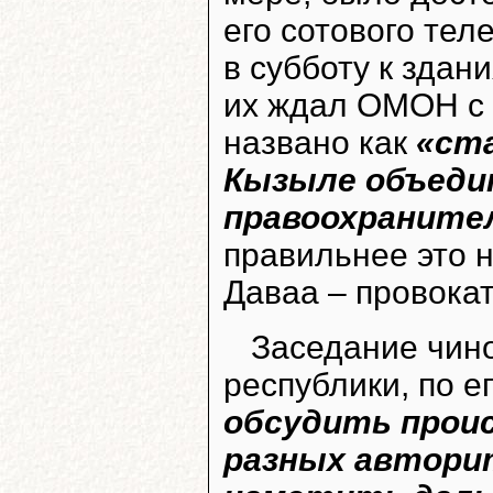
его сотового те
в субботу к здан
их ждал ОМОН с 
названо как
«ст
Кызыле объеди
правоохраните
правильнее это н
Даваа – провока
Заседание чин
республики, по 
обсудить прои
разных автори