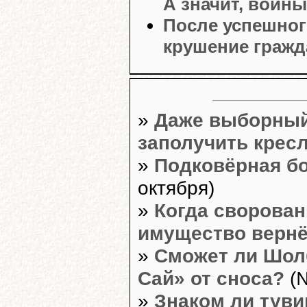
А значит, войн
После успешног
крушение гражд
»
Даже выборный
заполучить крес
»
Подковёрная бо
октября)
»
Когда сворован
имущество вернё
»
Сможет ли Шолб
Сай» от сноса?
(№
»
Знаком ли туви