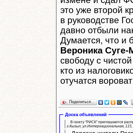
это уже второй 
в руководстве Г
давно отбыли нак
Думается, что и
Вероника Суге
свободу с чистой
кто из налогови
отучатся ворова
Поделиться…
Доска объявлений
В газету "РИСК" приглашаются расп
г.Кызыл, ул.Интернациональная, 115, 