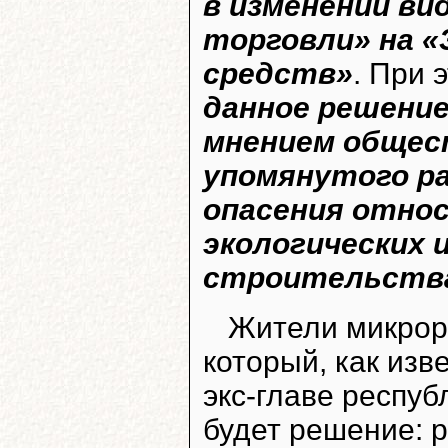
в изменении ви
торговли» на 
средств»
. При 
данное решение
мнением общес
упомянутого ра
опасения отно
экологических 
строительств
Жители микро
который, как изв
экс-главе респуб
будет решение: 