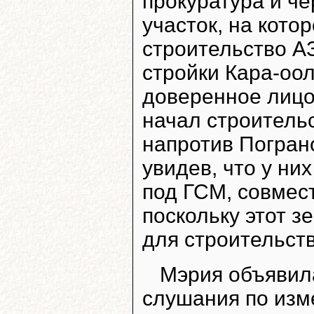
прокуратура и ч
участок, на кото
строительство АЗ
стройки Кара-оол
доверенное лиц
начал строитель
напротив Погран
увидев, что у ни
под ГСМ, совмест
поскольку этот з
для строительст
Мэрия объявила
слушания по изм