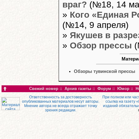
враг?
(№18, 14 ма
»
Кого «Единая Р
(№14, 9 апреля)
»
Якушев в разре
»
Обзор прессы
(
Материа
Обзоры тувинской прессы
Свежий номер
::
Архив газеты
::
Форум
::
Юмор
::
Н
Ответственность за достоверность
При полном или час
опубликованных материалов несут авторы.
ссылка на газету 
Мнение автора не всегда отражает точку
изданий обязатель
зрения редакции.