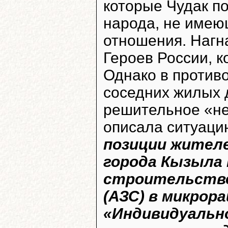
которые Чудак п
народа, не имеющ
отношения. Нагн
Героев России, к
Однако в против
соседних жилых 
решительное «нет
описала ситуаци
позиции жител
города Кызыла 
строительстве
(АЗС) в микрор
«Индивидуальн