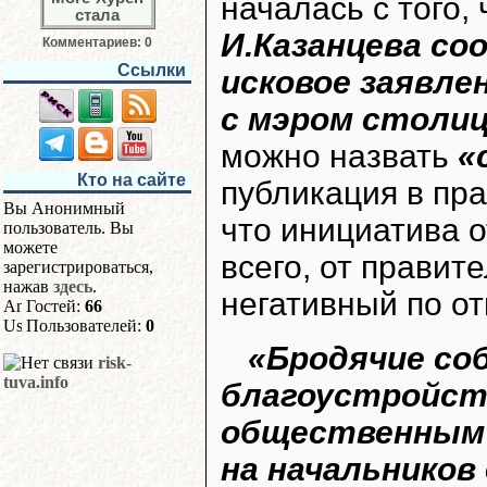
началась с того,
И.Казанцева со
Комментариев: 0
Ссылки
исковое заявле
с мэром столи
можно назвать
«
Кто на сайте
публикация в пр
Вы Анонимный
что инициатива о
пользователь. Вы
можете
всего, от правит
зарегистрироваться,
нажав
здесь
.
негативный по о
Гостей:
66
Пользователей:
0
«Бродячие со
risk-
tuva.info
благоустройств
общественным 
на начальников