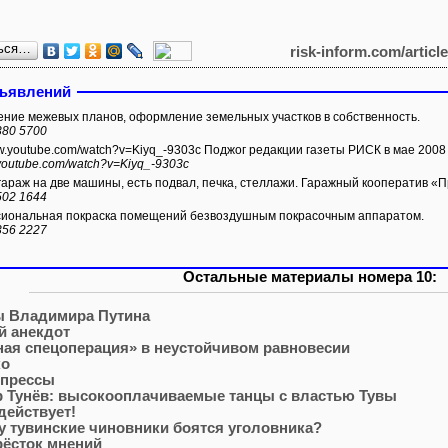
ься…
risk-inform.com/articl
бъявлений
ние межевых планов, оформление земельных участков в собственность.
380 5700
ww.youtube.com/watch?v=Kiyq_-9303c Поджог редакции газеты РИСК в мае 2008 
.youtube.com/watch?v=Kiyq_-9303c
араж на две машины, есть подвал, печка, стеллажи. Гаражный кооператив «
502 1644
ональная покраска помещений безвоздушным покрасочным аппаратом.
356 2227
Остальные материалы номера 10:
ы Владимира Путина
й анекдот
ая спецоперация» в неустойчивом равновесии
ко
 прессы
р Тунёв: высокооплачиваемые танцы с властью Тувы
действует!
 тувинские чиновники боятся уголовника?
рёсток мнений