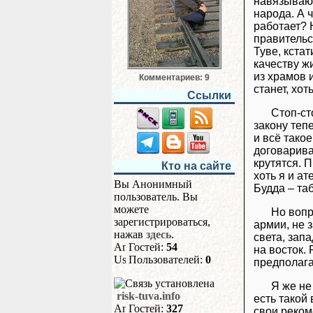
навязываю,
народа. А 
работает? Н
правительст
Туве, кстат
качеству ж
из храмов 
Комментариев: 9
станет, хот
Ссылки
Стоп-ст
закону теп
и всё такое
договарива
крутятся. 
Кто на сайте
хоть я и ат
Вы Анонимный
Будда – таб
пользователь. Вы
можете
Но вопр
зарегистрироваться,
армии, не 
нажав
здесь
.
света, запа
Гостей:
54
на восток. 
Пользователей:
0
предполаг
Я же не
risk-tuva.info
есть такой
Гостей:
327
свои реком