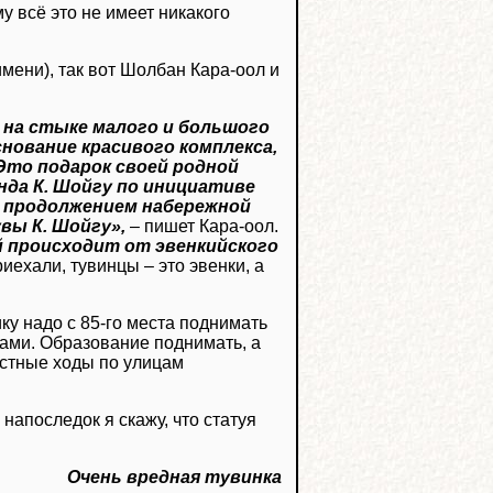
му всё это не имеет никакого
мени), так вот Шолбан Кара-оол и
на стыке малого и большого
снование красивого комплекса,
Это подарок своей родной
да К. Шойгу по инициативе
м продолжением набережной
вы К. Шойгу»,
– пишет Кара-оол.
ей происходит от эвенкийского
приехали, тувинцы – это эвенки, а
ику надо с 85-го места поднимать
рбами. Образование поднимать, а
ёстные ходы по улицам
 напоследок я скажу, что статуя
Очень вредная тувинка