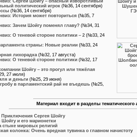
нвиз: Сергей Шойгу – опасный изворотливый
льный политический игрок
(№36, 14 сентября)
ессы
(№36, 14 сентября)
нвиз: История может повториться
(№35, 7
нвиз: Зачем Шойгу поменял главу?
(№34, 31
нвиз: О теневой стороне политики – 2
(№33, 24
арламента страны: Новые реалии
(№33, 24
рная лихорадка
(№32, 17 августа)
нвиз: О теневой стороне политики
(№32, 17
компании Шойгу – это прогул или тяжёлая
9, 27 июля)
мля и деньги
(№25, 29 июня)
гробу в парламентский рай не въедешь
(№25,
Материал входит в разделы тематического 
: Приключения Сергея Шойгу
 Шойгу и его марионетки
а стыке мировых религий
кая колонка: Очень вредная тувинка о главном начистоту