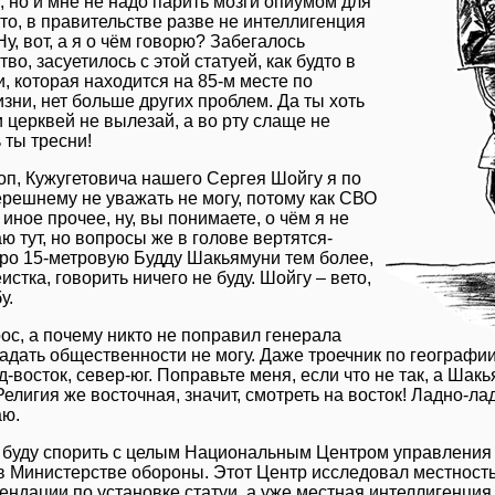
 но и мне не надо парить мозги опиумом для
что, в правительстве разве не интеллигенция
у, вот, а я о чём говорю? Забегалось
во, засуетилось с этой статуей, как будто в
и, которая находится на 85-м месте по
изни, нет больше других проблем. Да ты хоть
и церквей не вылезай, а во рту слаще не
ь ты тресни!
оп, Кужугетовича нашего Сергея Шойгу я по
ерешнему не уважать не могу, потому как СВО
 иное прочее, ну, вы понимаете, о чём я не
ю тут, но вопросы же в голове вертятся-
Про 15-метровую Будду Шакьямуни тем более,
еистка, говорить ничего не буду. Шойгу – вето,
у.
ос, а почему никто не поправил генерала
задать общественности не могу. Даже троечник по географии
д-восток, север-юг. Поправьте меня, если что не так, а Шак
Религия же восточная, значит, смотреть на восток! Ладно-ла
аю.
 буду спорить с целым Национальным Центром управления
 в Министерстве обороны. Этот Центр исследовал местность
ендации по установке статуи, а уже местная интеллигенци