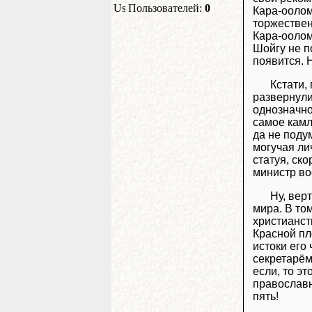
Пользователей:
0
Кара-оолом
торжествен
Кара-оолом
Шойгу не по
появится. 
Кстати,
развернули
однозначно
самое камл
да не поду
могучая ли
статуя, ск
министр в
Ну, вер
мира. В то
христианст
Красной пл
истоки его
секретарём
если, то эт
православн
пять!