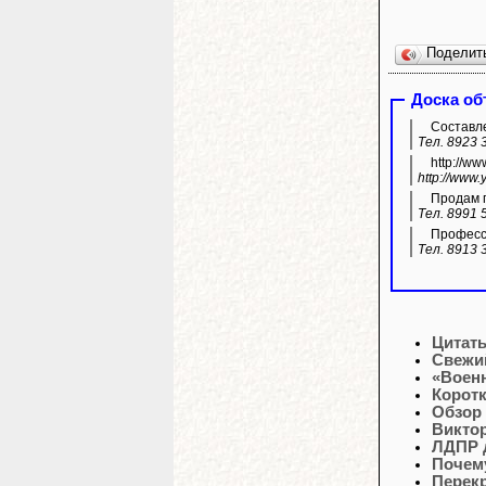
Поделит
Доска о
Составле
Тел. 8923 
http://w
http://www
Продам г
Тел. 8991 
Професси
Тел. 8913 
Цитат
Свежи
«Военн
Корот
Обзор
Викто
ЛДПР 
Почему
Перек