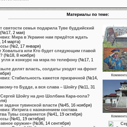
Материалы по теме:
т святости семья подарила Туве буддийский
(№17, 2 мая)
нвиз: Мира в Украине нам придётся ждать
 14 марта)
ессы
(№2, 17 января)
т Ховалыга или Кто будет следующим главой
и?
(№18, 8 ноября)
угля и конкурс на мэра по телефону
(№17, 1
зыле делят власть, солдаты уходят на фронт
тября)
Коммента
нвиз: Стабильность кажется призрачной
(№14,
какому-то Будде, а вся слава – Шойгу
(№11, 31
 Сергей Шойгу на дно Шолбана Кара-оола?
еля)
е задачи тувинской власти
(№45, 16 ноября)
нвиз: Интрига с назначением состава
тва Тувы сохраняется
(№41, 19 октября)
Коммента
ессы
(№41, 19 октября)
лавное оружие»
(№36, 14 сентября)