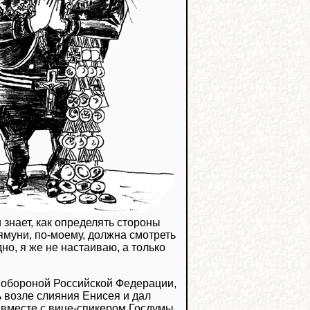
 знает, как определять стороны
ьямуни, по-моему, должна смотреть
дно, я же не настаиваю, а только
 обороной Российской Федерации,
 возле слияния Енисея и дал
я вместе с вице-спикером Госдумы