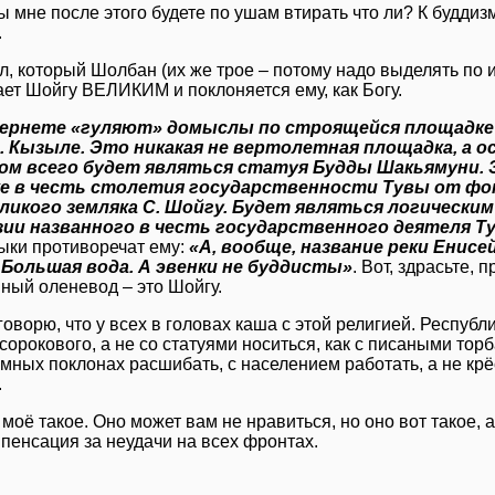
вы мне после этого будете по ушам втирать что ли? К буддиз
.
л, который Шолбан (их же трое – потому надо выделять по и
ает Шойгу ВЕЛИКИМ и поклоняется ему, как Богу.
ернете «гуляют» домыслы по строящейся площадке 
г. Кызыле. Это никакая не вертолетная площадка, а о
ом всего будет являться статуя Будды Шакьямуни. 
е в честь столетия государственности Тувы от фон
ликого земляка С. Шойгу. Будет являться логически
ии названного в честь государственного деятеля Ту
ыки противоречат ему:
«А, вообще, название реки Енис
 Большая вода. А эвенки не буддисты»
. Вот, здрасьте, 
ный оленевод – это Шойгу.
 говорю, что у всех в головах каша с этой религией. Республ
 сорокового, а не со статуями носиться, как с писаными то
емных поклонах расшибать, с населением работать, а не кр
.
моё такое. Оно может вам не нравиться, но оно вот такое, а
омпенсация за неудачи на всех фронтах.