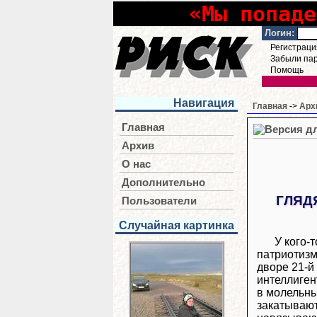
«Мы попаде
Логин:
Регистраци
Забыли па
Помощь
Навигация
Главная
->
Арх
Главная
Архив
О нас
Дополнительно
ГЛЯД
Пользователи
Случайная картинка
У кого-
патриотизм
дворе 21-й 
интеллиген
в молельны
закатывают.