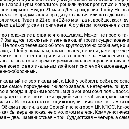
 и Главой Тувы Ховалыгом решили чуток прогнуться и при
ное открытие Будды 21 мая в День рождения Шойгу. Не знаю
 вместе придумывали про дату открытия или по отдельност
явился в Туве ни 21-го, ни 22-го мая, да и, вообще, как я 
Некогда Шойгу, сами понимаете. А с учётом положения в стра
 про положение в стране что подумала. Может, не просто та
? Запад же проклятый и загнивающий грозит существовани
. Не только телевизор об этом круглосуточно сообщает, но 
ают, а Шойгу шаманам, как мы знаем, верит и даже президе
майте, не в качестве критики, а в процессе размышления по
чность, но в то же время и религиозно-всесторонняя такая. 
орее всего, с вертикальным взлётом и системой самонаведен
оенно-оборонный.
тикальный не вертикальный, а Шойгу вобрал в себя все ос
м же самом порождении гнилого запада, в интернете, пишут, 
во и всегда широким крестным знамением себя под Спасск
ощади осеняет, но истоки буддийские не забывает, мол, мо
 читать. Истоки-то его по отцу коммунистические, по самой 
 Обкома партии, а сам Сергей инспектором ЦК КПСС. Какое
о как бы вера напоказ, не с молоком матери. Коммунистическ
ая – два, шаманистская – три, буддистская – четыре, а сама