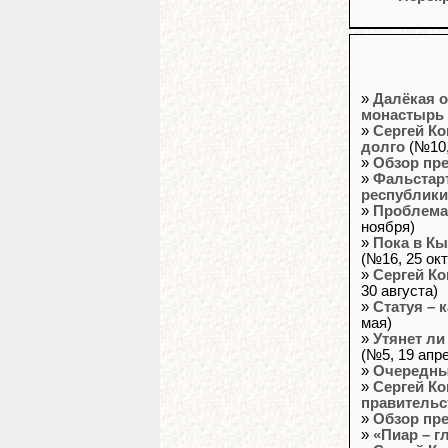
»
Далёкая о
монастырь
»
Сергей Ко
долго
(№10,
»
Обзор пр
»
Фальстар
республик
»
Проблема 
ноября)
»
Пока в Кы
(№16, 25 ок
»
Сергей Ко
30 августа)
»
Статуя – 
мая)
»
Утянет ли
(№5, 19 апр
»
Очередны
»
Сергей Ко
правительс
»
Обзор пр
»
«Пиар – г