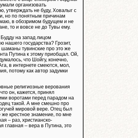
думали организовать
, утверждать не буду, Ховалыг с
и, но по понятным причинам
думаю, в обозримом будущем и не
не, то и вовсе не до Тувы ему.
к Будду на запад лицом
ю нашего государства? Грозит,
и шаманы тувинские про это же
нта Путина к этому приобщал. Ой,
думалось, что Шойгу, конечно,
Ага, в интернете смеются, мол,
ия, потому как автор задумки
новные религиозные верования
что он, кажется, принял
ими воротами перед парадом на
лодец такой. А мне смешно про
могучей мировой вере. Отец был
 же крестное знамение, по мне
ая – раз, христианско-
я главная – вера в Путина, это