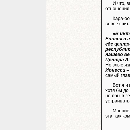
И что, 
отношения
Кара-оо
вовсе счит
«В инт
Енисея в 
где центр
республик
нашего ве
Центра Аз
Но злые яз
Ионесси –
самый глав
Вот я и
хотя бы до
не лбы в з
устраивать
Мнение 
эта, как к