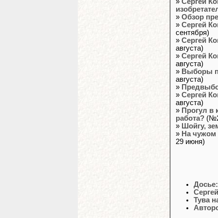
»
Сергей Ко
изобретате
»
Обзор пр
»
Сергей Ко
сентября)
»
Сергей Ко
августа)
»
Сергей Ко
августа)
»
Выборы п
августа)
»
Предвыбо
»
Сергей Ко
августа)
»
Прогул в 
работа?
(№2
»
Шойгу, зе
»
На чужом 
29 июня)
Досье
Сергей
Тува н
Авторс