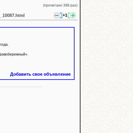
(прочитано 398 раз)
+1
e_10087.html
года.
Правобережный».
Добавить свое объявление