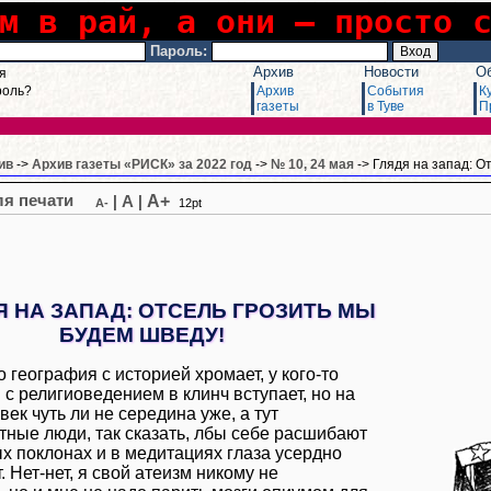
м в рай, а они – просто 
Пароль:
Архив
Новости
О
я
роль?
Архив
События
К
газеты
в Туве
П
ив
->
Архив газеты «РИСК» за 2022 год
->
№ 10, 24 мая
-> Глядя на запад: О
A+
|
A
|
A-
12pt
Я НА ЗАПАД: ОТСЕЛЬ ГРОЗИТЬ МЫ
БУДЕМ ШВЕДУ!
то география с историей хромает, у кого-то
 с религиоведением в клинч вступает, но на
век чуть ли не середина уже, а тут
тные люди, так сказать, лбы себе расшибают
х поклонах и в медитациях глаза усердно
 Нет-нет, я свой атеизм никому не