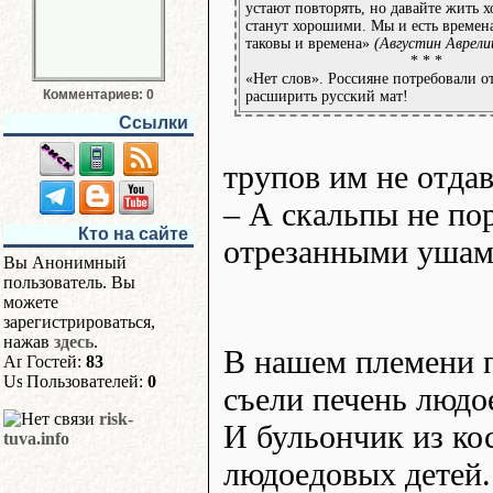
устают повторять, но давайте жить 
станут хорошими. Мы и есть времен
таковы и времена»
(Августин Аврели
* * *
«Нет слов». Россияне потребовали о
Комментариев: 0
расширить русский мат!
Ссылки
трупов им не отдав
– А скальпы не по
Кто на сайте
отрезанными ушам
Вы Анонимный
пользователь. Вы
можете
зарегистрироваться,
нажав
здесь
.
В нашем племени п
Гостей:
83
Пользователей:
0
съели печень людо
risk-
И бульончик из ко
tuva.info
людоедовых детей.