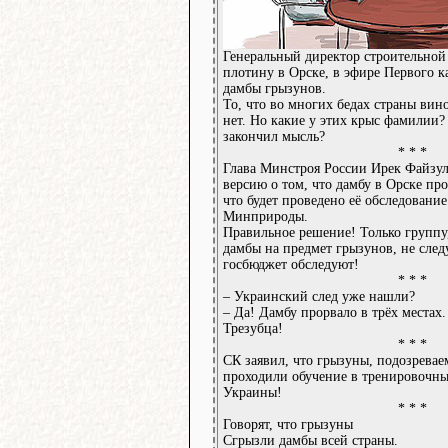
Генеральный директор строительной
плотину в Орске, в эфире Первого к
дамбы грызунов.
То, что во многих бедах страны ви
нет. Но какие у этих крыс фамилии?
закончил мысль?
* * *
Глава Минстроя России Ирек Файзу
версию о том, что дамбу в Орске пр
что будет проведено её обследование
Минприроды.
Правильное решение! Только группу
дамбы на предмет грызунов, не след
госбюджет обследуют!
* * *
– Украинский след уже нашли?
– Да! Дамбу прорвало в трёх местах.
Трезубца!
* * *
СК заявил, что грызуны, подозревае
проходили обучение в тренировочны
Украины!
* * *
Говорят, что грызуны
Сгрызли дамбы всей страны.