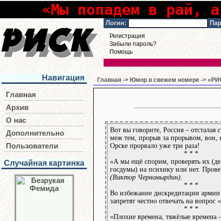
«Мы попадем в рай, а
Логин:
Пар
Регистрация
Забыли пароль?
Помощь
Навигация
Главная
->
Юмор в свежем номере
->
«РИС
Главная
Архив
О нас
Вот вы говорите, Россия – отсталая ст
Дополнительно
меж тем, прорыв за прорывом, вон, 
Орске прорвало уже три раза!
Пользователи
* * *
«А мы ещё спорим, проверять их (де
Случайная картинка
госдумы) на психику или нет. Прове
(Виктор Черномырдин)
.
* * *
Во избежание дискредитации армии
запретят честно отвечать на вопрос 
* * *
«Плохие времена, тяжёлые времена –