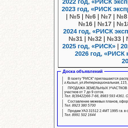
2022 год, «РИСК экс
2023 год, «РИСК эксп
|
№5
|
№6
|
№7
|
№8
№16
|
№17
|
№1
2024 год, «РИСК экс
№31
|
№32
|
№33
|
2025 год, «РИСК»
|
20
2026 год, «РИСК 
2
Доска объявлений
В газету "РИСК" приглашаются расп
г.Кызыл, ул.Интернациональная, 115, 
ПРОДАЖА ЗЕМЕЛЬНЫХ УЧАСТКОВ ИЖС.
участков от 7 до 9 соток.
Тел. 8(39422)66-7-66, 8983 593 4361.
Составление межевых планов, оформ
Тел. 8923 380 5700
Продам УАЗ 31512 2.4МТ 1995 г.в. в 
Тел. 8991 502 1644