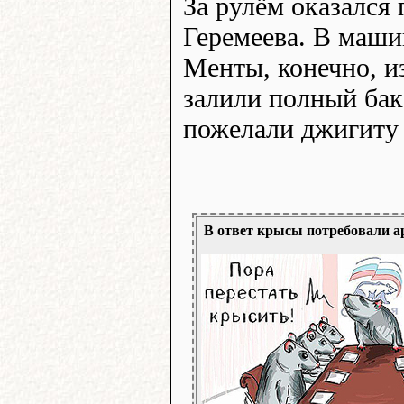
За рулём оказался
Геремеева. В маши
Менты, конечно, и
залили полный бак
пожелали джигиту 
В ответ крысы потребовали а