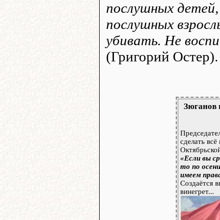
послушных детей,
послушных взросл
убивать. Не восп
(Григорий Остер).
Зюганов 
Председател
сделать всё
Октябрьской
«Если вы с
то по осени
имеем прав
Создаётся в
винегрет...