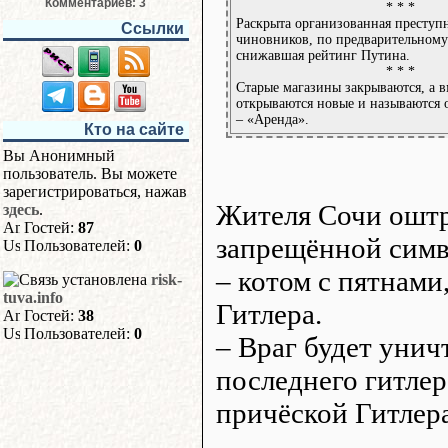
Комментариев: 3
* * *
Раскрыта организованная преступ
Ссылки
чиновников, по предварительному
снижавшая рейтинг Путина.
* * *
Старые магазины закрываются, а в
открываются новые и называются 
– «Аренда».
Кто на сайте
Вы Анонимный
пользователь. Вы можете
зарегистрироваться, нажав
Жителя Сочи оштр
здесь
.
Гостей:
87
запрещённой симв
Пользователей:
0
– котом с пятнам
risk-
tuva.info
Гитлера.
Гостей:
38
Пользователей:
0
– Враг будет унич
последнего гитлер
причёской Гитлер