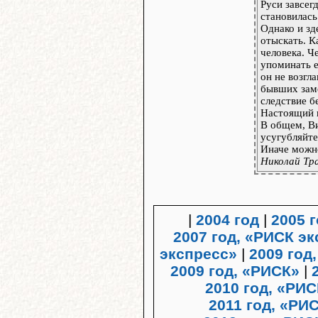
Руси завсег
становилась
Однако и зд
отыскать. К
человека. Ч
упоминать е
он не возгла
бывших зам
следствие б
Настоящий 
В общем, Ви
усугубляйте
Иначе можно
Николай Тр
|
2004 год
|
2005 
2007 год, «РИСК э
экспресс»
|
2009 год
2009 год, «РИСК»
|
2010 год, «РИ
2011 год, «Р