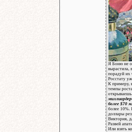
Я Боню не о
вырастила, 
порадуй их
Росстату уж
К примеру, 
темпы роста
открываешь
миллиардер
более $70 м
более 10%. 
доллары рез
Виктория, д
Развей апат
Или взять к