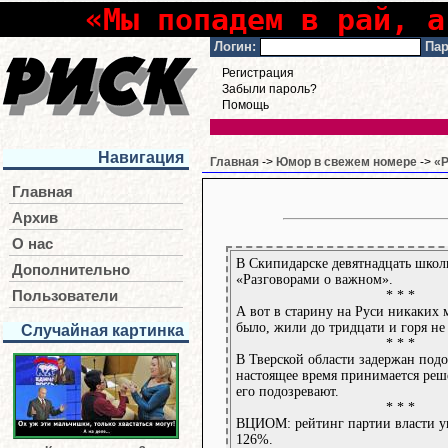
«Мы попадем в рай, а
Логин:
Пар
Регистрация
Забыли пароль?
Помощь
Навигация
Главная
->
Юмор в свежем номере
->
«Р
Главная
Архив
О нас
В Скипидарске девятнадцать школ
Дополнительно
«Разговорами о важном».
* * *
Пользователи
А вот в старину на Руси никаких 
было, жили до тридцати и горя не
Случайная картинка
* * *
В Тверской области задержан под
настоящее время принимается реш
его подозревают.
* * *
ВЦИОМ: рейтинг партии власти у
126%.