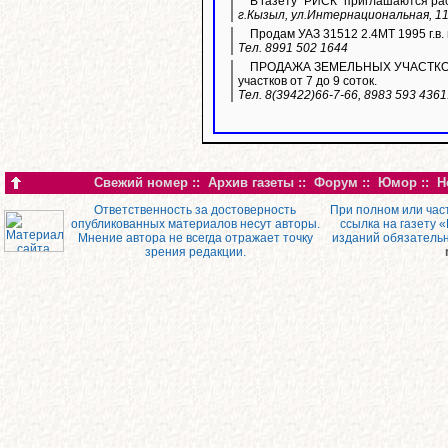
В газету "РИСК" приглашаются ра
г.Кызыл, ул.Интернациональная, 11
Продам УАЗ 31512 2.4МТ 1995 г.в. 
Тел. 8991 502 1644
ПРОДАЖА ЗЕМЕЛЬНЫХ УЧАСТКОВ ИЖ
участков от 7 до 9 соток.
Тел. 8(39422)66-7-66, 8983 593 436
Свежий номер
::
Архив газеты
::
Форум
::
Юмор
::
Н
Ответственность за достоверность
При полном или час
опубликованных материалов несут авторы.
ссылка на газету 
Мнение автора не всегда отражает точку
изданий обязатель
зрения редакции.