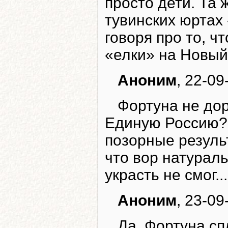
просто дети. Та 
тувинских юртах 
говоря про то, чт
«елки» на Новый 
Аноним
, 22-09
Фортуна не до
Единую Россию??
позорные результ
что вор натураль
украсть не смог...
Аноним
, 23-09
Да, Фортуна сп