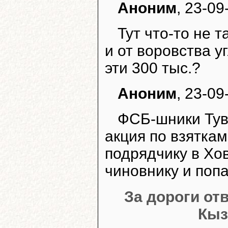
Аноним
, 23-09
Тут что-то не 
и от воровства у
эти 300 тыс.?
Аноним
, 23-09
ФСБ-шники Тув
акция по взятка
подрядчику в Хов
чиновнику и попа
За дороги от
Кыз