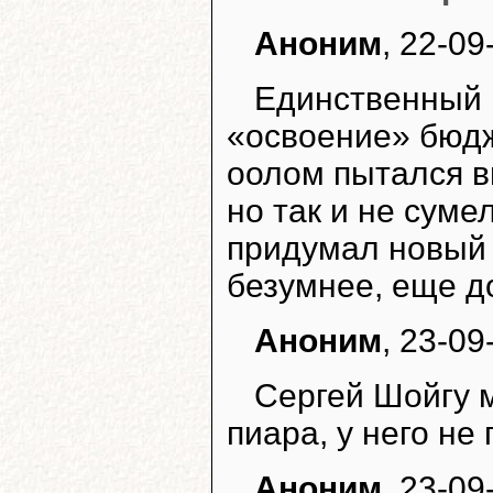
Аноним
, 22-09
Единственный 
«освоение» бюдж
оолом пытался в
но так и не суме
придумал новый 
безумнее, еще д
Аноним
, 23-09
Сергей Шойгу м
пиара, у него не
Аноним
, 23-09