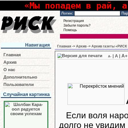
«Мы попадем в рай, а
Логин:
Пар
Регистрация
Забыли пароль?
Помощь
Навигация
Главная
->
Архив
->
Архив газеты «РИСК 
Главная
A+
|
A
|
A-
Архив
О нас
Дополнительно
Пользователи
Случайная картинка
Если воля наро
долго не увидим