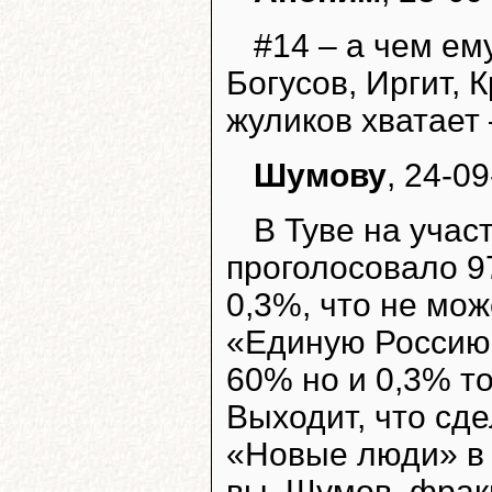
#14 – а чем е
Богусов, Иргит, 
жуликов хватает 
Шумову
, 24-09
В Туве на уча
проголосовало 9
0,3%, что не мож
«Единую Россию»
60% но и 0,3% то
Выходит, что сд
«Новые люди» в 
вы, Шумов, фрак