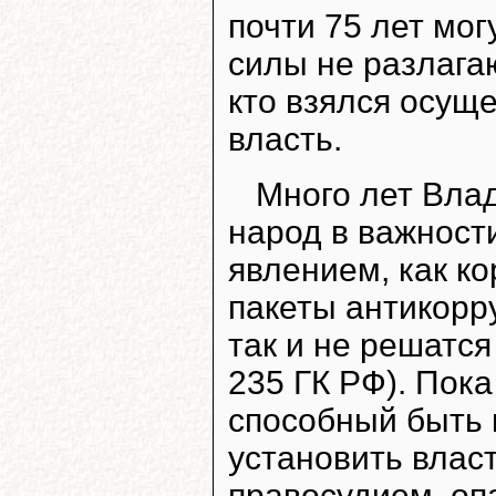
почти 75 лет мог
силы не разлагаю
кто взялся осущ
власть.
Много лет Вла
народ в важност
явлением, как к
пакеты антикорр
так и не решатся 
235 ГК РФ). Пока
способный быть 
установить влас
правосудием, оп