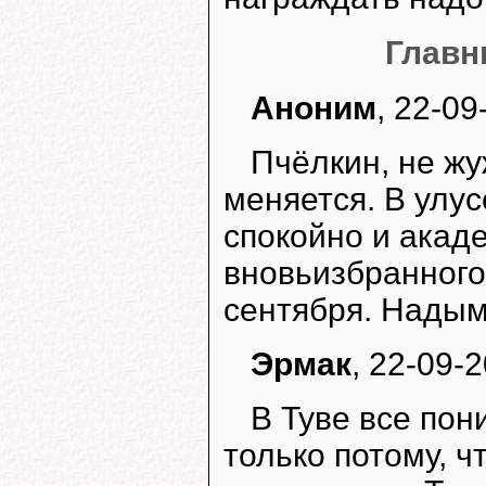
Главн
Аноним
, 22-09
Пчёлкин, не жу
меняется. В улу
спокойно и акад
вновьизбранного
сентября. Надым
Эрмак
, 22-09-2
В Туве все пон
только потому, ч