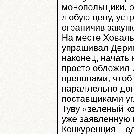
монопольщики, о
любую цену, уст
ограничив закуп
На месте Ховалы
упрашивал Дерип
наконец, начать 
просто обложил
препонами, чтоб
параллельно дог
поставщиками угл
Туву «зеленый к
уже заявленную 
Конкуренция – е