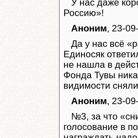
У нас даже ко
Россию»!
Аноним
, 23-09
Да у нас всё «
Единосяк ответи
не нашла в дейс
Фонда Тувы ника
видимости сняли
Аноним
, 23-09
№3, за что «сн
голосование в п
награждать надо