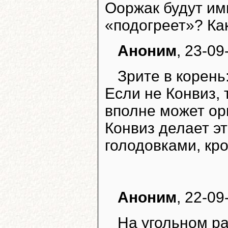
Ооржак будут им
«подогреет»? К
Аноним
, 23-09
Зрите в корень:
Если не Конвиз, 
вполне может ор
Конвиз делает э
голодовками, кр
Аноним
, 22-09
На угольном ра