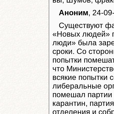
Аноним
, 24-09
Существуют фа
«Новых людей» п
люди» была зар
сроки. Со сторо
попытки помешат
что Министерств
всякие попытки 
либеральные орг
помешал партии 
карантин, парти
отделения и соб