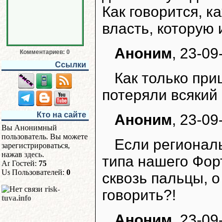
Как говорится, к
власть, которую и
Аноним
, 23-09
Комментариев: 0
Ссылки
Как только при
потеряли всякий
Кто на сайте
Аноним
, 23-09
Вы Анонимный
пользователь. Вы можете
Если регионал
зарегистрироваться,
нажав
здесь
.
типа нашего Фор
Гостей:
75
Пользователей:
0
сквозь пальцы, 
risk-
говорить?!
tuva.info
Аноним
, 23-09