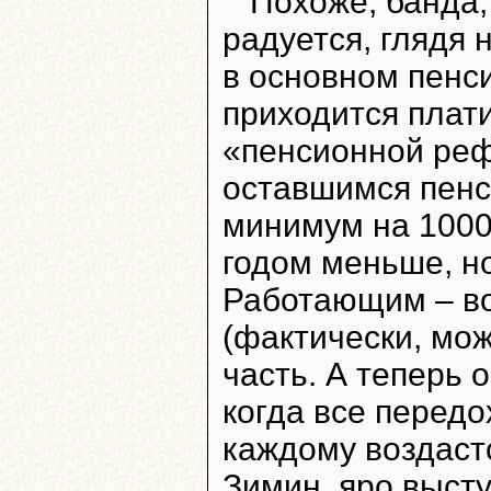
Похоже, банда,
радуется, глядя 
в основном пенс
приходится плати
«пенсионной ре
оставшимся пен
минимум на 1000
годом меньше, но
Работающим – во
(фактически, мож
часть. А теперь о
когда все передох
каждому воздастс
Зимин, яро выст