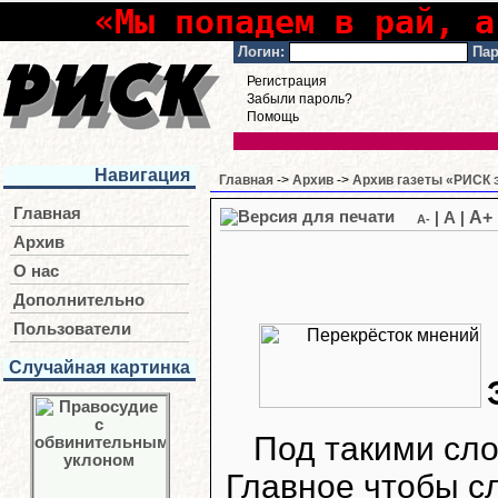
«Мы попадем в рай, а
Логин:
Пар
Регистрация
Забыли пароль?
Помощь
Навигация
Главная
->
Архив
->
Архив газеты «РИСК э
Главная
A+
|
A
|
A-
Архив
О нас
Дополнительно
Пользователи
Случайная картинка
Под такими сло
Главное чтобы сл