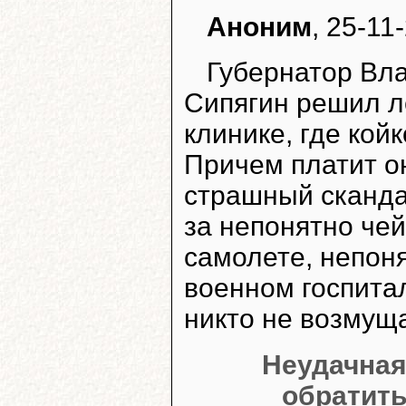
Аноним
, 25-11
Губернатор Вл
Сипягин решил л
клинике, где кой
Причем платит он
страшный скандал
за непонятно чей
самолете, непоня
военном госпитал
никто не возмуща
Неудачная
обратить