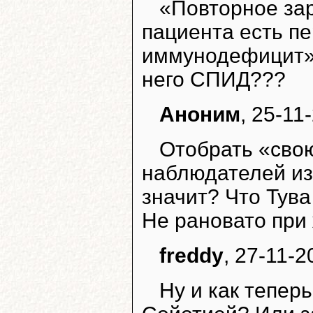
«Повторное за
пациента есть п
иммунодефицит» –
него СПИД???
Аноним
, 25-11
Отобрать «свою
наблюдателей из 
значит? Что Тува
Не рановато при
freddy
, 27-11-2
Ну и как тепер