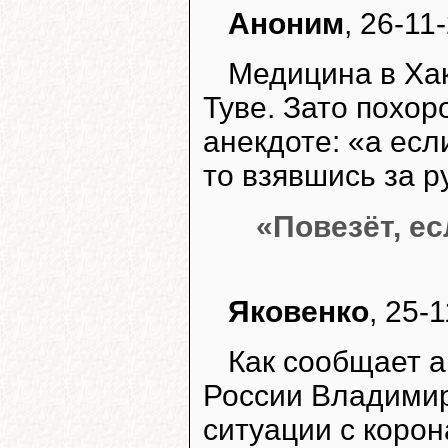
Аноним
, 26-11
Медицина в Хак
Туве. Зато похор
анекдоте: «а есл
то взявшись за р
«Повезёт, е
Яковенко
, 25-
Как сообщает а
России Владимир
ситуации с корон