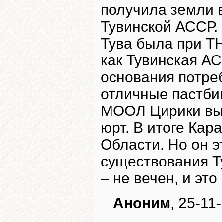
получила земли 
Тувинской АССР. 
Тува была при ТН
как Тувинская АСС
основания потреб
отличные пастбищ
МООЛ Цирики вык
юрт. В итоге Кар
Области. Но он э
существования Т
– не вечен, и эт
Аноним
, 25-11