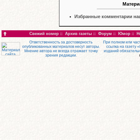
Материа
Избранные комментарии наш
Свежий номер
::
Архив газеты
::
Форум
::
Юмор
::
Н
Ответственность за достоверность
При полном или час
опубликованных материалов несут авторы.
ссылка на газету 
Мнение автора не всегда отражает точку
изданий обязатель
зрения редакции.