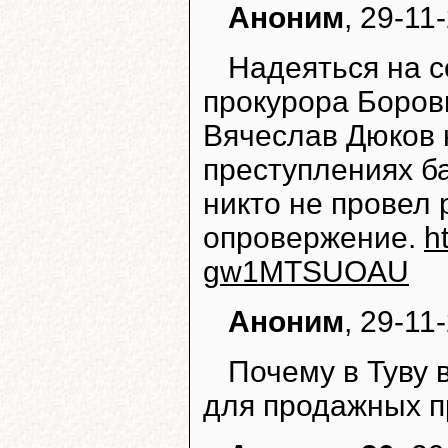
Аноним
, 29-11
Надеяться на с
прокурора Боровк
Вячеслав Дюков 
преступлениях б
никто не провел
опровержение.
h
gw1MTSUOAU
Аноним
, 29-11
Почему в Туву 
для продажных пр