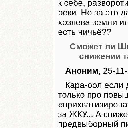
к себе, разворо
реки. Но за это 
хозяева земли ил
есть ничьё??
Сможет ли Шо
снижении 
Аноним
, 25-11
Кара-оол если 
только про повы
«прихватизирова
за ЖКУ... А сниж
предвыборный пи