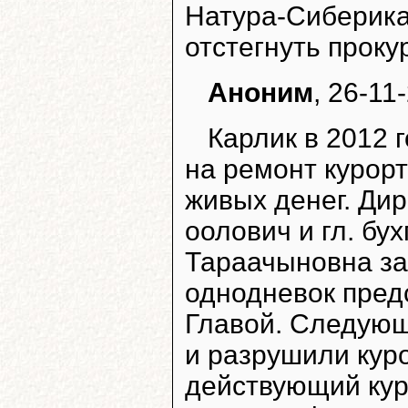
Натура-Сиберика
отстегнуть проку
Аноним
, 26-11
Карлик в 2012 
на ремонт курор
живых денег. Ди
оолович и гл. бу
Тараачыновна за
однодневок предс
Главой. Следующ
и разрушили куро
действующий кур