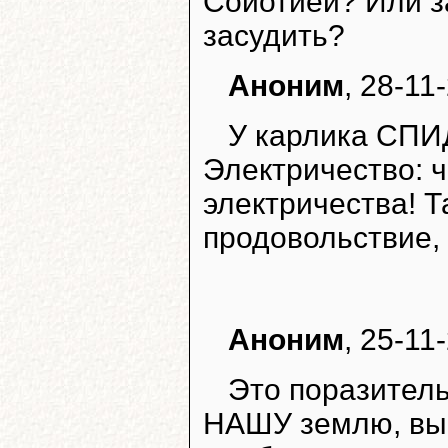
Сойотией? Или з
засудить?
Аноним
, 28-11
У карлика СПИД
Электричество: ч
электричества! 
продовольствие, 
Аноним
, 25-11
Это поразител
НАШУ землю, вы