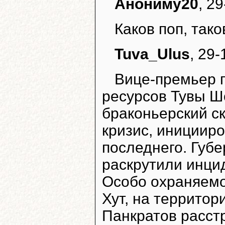
Анониму20
, 2
Каков поп, тако
Tuva_Ulus
, 29-
Вице-премьер 
ресурсов Тувы Ш
браконьерский с
кризис, инициир
последнего. Губе
раскрутили инци
Особо охраняемо
Хут, на территор
Панкратов расстр