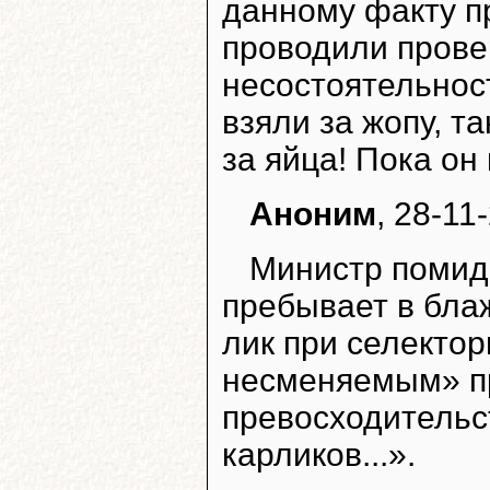
данному факту п
проводили прове
несостоятельност
взяли за жопу, т
за яйца! Пока он
Аноним
, 28-11
Министр помидо
пребывает в блаж
лик при селекто
несменяемым» пр
превосходительств
карликов...».