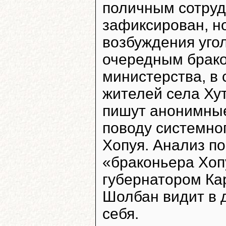
поличным сотруд
зафиксирован, н
возбуждения уго
очередным брако
министерства, в
жителей села Хут
пишут анонимные
поводу системно
Хопуя. Анализ по
«браконьера Хоп
губернатором Ка
Шолбан видит в 
себя.