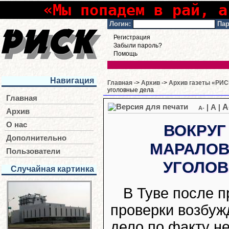
«Мы попадем в рай, а
Логин:
Пар
Регистрация
Забыли пароль?
Помощь
Навигация
Главная
->
Архив
->
Архив газеты «РИСК
уголовные дела
Главная
A
|
A
|
A-
Архив
О нас
ВОКРУГ
Дополнительно
МАРАЛОВ
Пользователи
УГОЛОВ
Случайная картинка
В Туве после п
проверки возбуж
дело по факту н