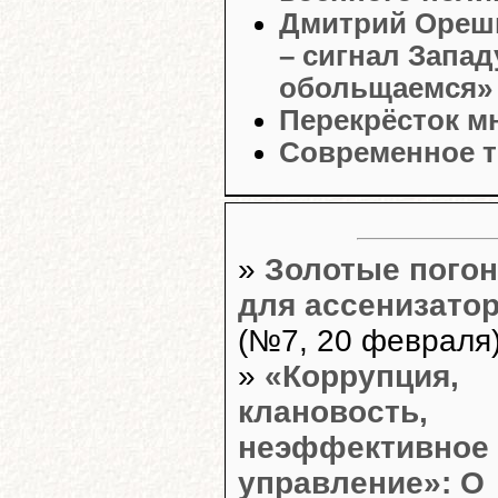
Дмитрий Орешк
– сигнал Запад
обольщаемся»
Перекрёсток м
Современное т
»
Золотые пого
для ассенизато
(№7, 20 февраля
»
«Коррупция,
клановость,
неэффективное
управление»: О