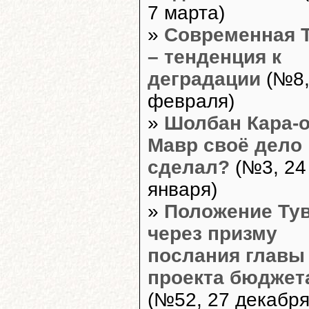
7 марта)
»
Современная 
– тенденция к
деградации
(№8,
февраля)
»
Шолбан Кара-о
Мавр своё дело
сделал?
(№3, 24
января)
»
Положение Ту
через призму
послания главы
проекта бюджет
(№52, 27 декабря