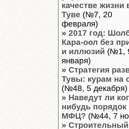
качестве жизни 
Туве
(№7, 20
февраля)
»
2017 год: Шол
Кара-оол без пр
и иллюзий
(№1, 
января)
»
Стратегия раз
Тувы: курам на 
(№48, 5 декабря)
»
Наведут ли ког
нибудь порядок
МФЦ?
(№44, 7 но
»
Строительный