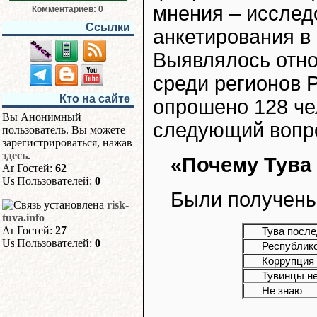
мнения – исслед
Комментариев: 0
Ссылки
анкетирования в
Выявлялось отн
среди регионов 
Кто на сайте
опрошено 128 че
Вы Анонимный
следующий вопр
пользователь. Вы можете
зарегистрироваться, нажав
здесь
.
«Почему Тува
Гостей:
62
Пользователей:
0
Были получены
risk-
tuva.info
Гостей:
27
Тува после
Пользователей:
0
Республико
Коррупция 
Тувинцы не
Не знаю