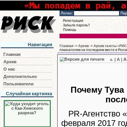
«Мы попадем в рай, а
Логин:
Пар
Регистрация
Забыли пароль?
Помощь
Навигация
Главная
->
Архив
->
Архив газеты «РИСК
показателям на последнем месте в Росс
Главная
A
|
A
|
A-
Архив
О нас
Дополнительно
Пользователи
Почему Тува
Случайная картинка
посл
PR-Агентство 
февраля 2017 го