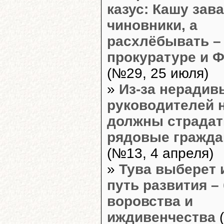
казус: Кашу зав
чиновники, а
расхлёбывать –
прокуратуре и 
(№29, 25 июля)
»
Из-за нерадив
руководителей 
должны страдат
рядовые гражда
(№13, 4 апреля)
»
Тува выберет 
путь развития –
воровства и
иждивенчества