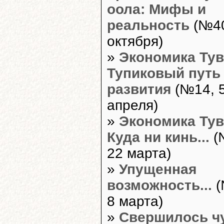
оола: Мифы и
реальность
(№40
октября)
»
Экономика Ту
Тупиковый путь
развития
(№14, 
апреля)
»
Экономика Ту
Куда ни кинь...
(
22 марта)
»
Упущенная
возможность...
(
8 марта)
»
Свершилось ч