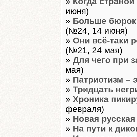
»
Когда страной
июня)
»
Больше бюрок
(№24, 14 июня)
»
Они всё-таки 
(№21, 24 мая)
»
Для чего при з
мая)
»
Патриотизм – 
»
Тридцать негр
»
Хроника пикир
февраля)
»
Новая русская
»
На пути к дик