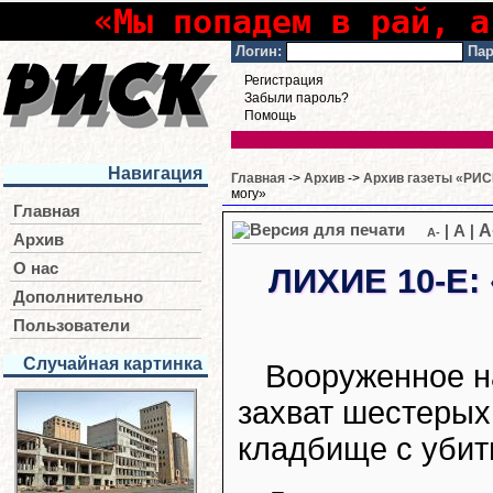
«Мы попадем в рай, а
Логин:
Пар
Регистрация
Забыли пароль?
Помощь
Навигация
Главная
->
Архив
->
Архив газеты «РИСК
могу»
Главная
A
|
A
|
A-
Архив
О нас
ЛИХИЕ 10-Е:
Дополнительно
Пользователи
Случайная картинка
Вооруженное н
захват шестерых
кладбище с убит