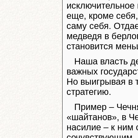
исключительное 
еще, кроме себя
саму себя. Отдае
медведя в берлог
становится мень
Наша власть де
важных государс
Но выигрывая в т
стратегию.
Пример – Чечня
«шайтанов», в Ч
насилие – к ним
сочувствующим.