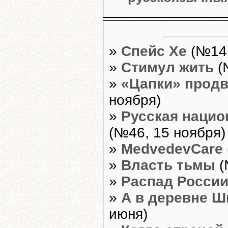
»
Спейс Хе
(№14,
»
Стимул жить
(
»
«Цапки» продв
ноября)
»
Русская нацио
(№46, 15 ноября)
»
MedvedevCare
»
Власть тьмы
(
»
Распад Росси
»
А в деревне Ш
июня)