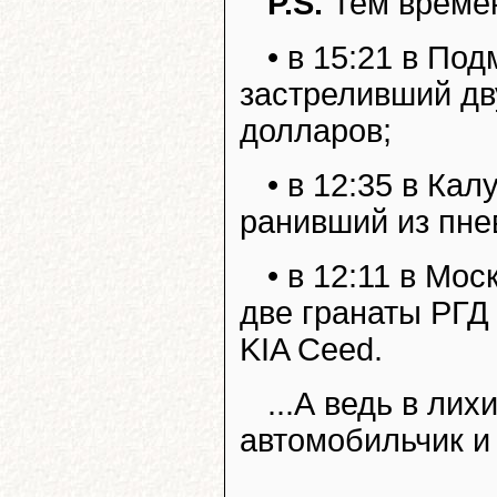
P.S.
Тем време
• в 15:21 в По
застреливший дв
долларов;
• в 12:35 в Ка
ранивший из пне
• в 12:11 в Мо
две гранаты РГД 
KIA Ceed.
...А ведь в лих
автомобильчик и