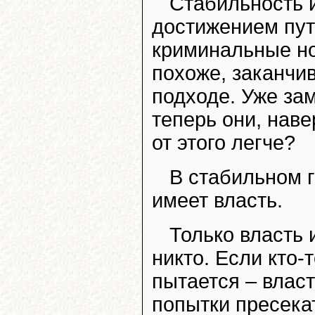
Стабильность 
достижением пу
криминальные нов
похоже, заканчив
подходе. Уже за
теперь они, нав
от этого легче?
В стабильном 
имеет власть.
Только власть 
никто. Если кто-т
пытается – влас
попытки пресекат