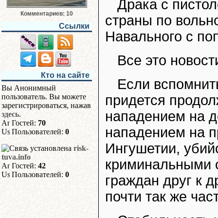
Драка с писто
Комментариев: 10
страны по вольн
Ссылки
Навального с по
Все это новост
Кто на сайте
Если вспомнит
Вы Анонимный
придется продол
пользователь. Вы можете
зарегистрироваться, нажав
нападением на д
здесь
.
Гостей:
70
нападением на п
Пользователей:
0
Ингушетии, убий
risk-
tuva.info
криминальными 
Гостей:
42
Пользователей:
0
граждан друг к д
почти так же част