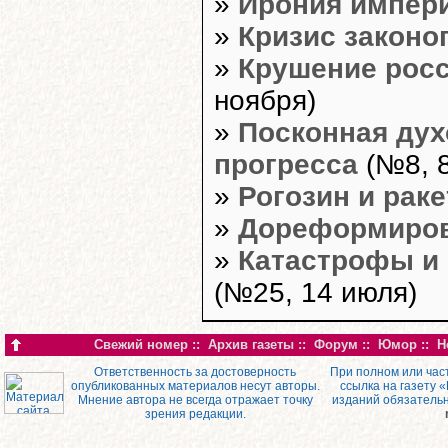
»
Ирония импер
»
Кризис закон
»
Крушение росс
ноября)
»
Посконная дух
прогресса
(№8, 8
»
Рогозин и раке
»
Дореформиро
»
Катастрофы и 
(№25, 14 июля)
Свежий номер
::
Архив газеты
::
Форум
::
Юмор
::
Н
Ответственность за достоверность
При полном или час
опубликованных материалов несут авторы.
ссылка на газету 
Мнение автора не всегда отражает точку
изданий обязатель
зрения редакции.