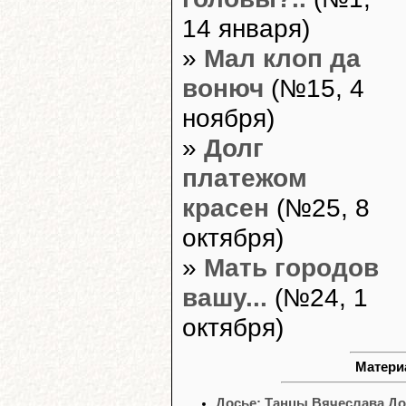
14 января)
»
Мал клоп да
вонюч
(№15, 4
ноября)
»
Долг
платежом
красен
(№25, 8
октября)
»
Мать городов
вашу...
(№24, 1
октября)
Материа
Досье: Танцы Вячеслава До