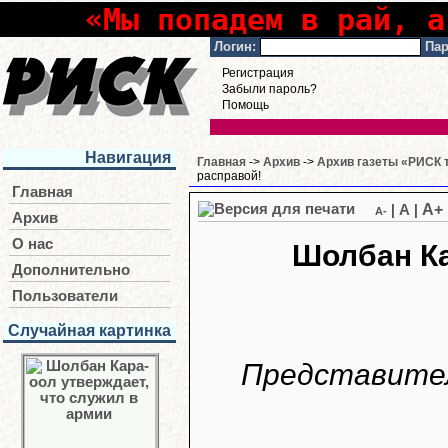
«Мы попадем в рай, а
Логин:
Пар
Регистрация
Забыли пароль?
Помощь
Навигация
Главная
->
Архив
->
Архив газеты «РИСК т
расправой!
Главная
A+
|
A
|
A-
Архив
О нас
Шолбан Ка
Дополнительно
Пользователи
Случайная картинка
Представител