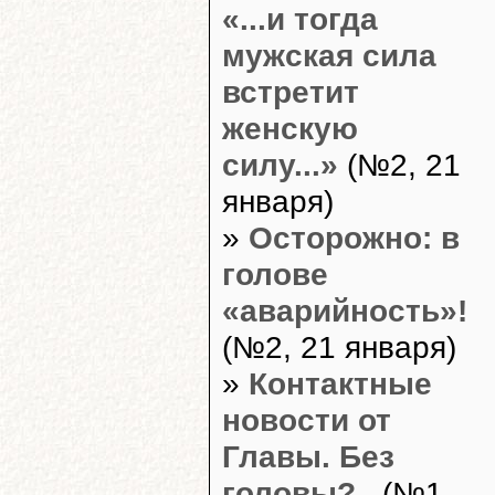
«...и тогда
мужская сила
встретит
женскую
силу...»
(№2, 21
января)
»
Осторожно: в
голове
«аварийность»!
(№2, 21 января)
»
Контактные
новости от
Главы. Без
головы?..
(№1,