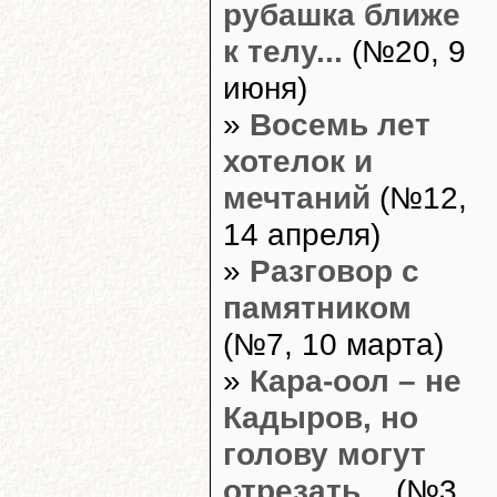
рубашка ближе
к телу...
(№20, 9
июня)
»
Восемь лет
хотелок и
мечтаний
(№12,
14 апреля)
»
Разговор с
памятником
(№7, 10 марта)
»
Кара-оол – не
Кадыров, но
голову могут
отрезать...
(№3,