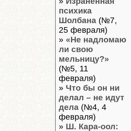
»
Израненная
психика
Шолбана
(№7,
25 февраля)
»
«Не надломаю
ли свою
мельницу?»
(№5, 11
февраля)
»
Что бы он ни
делал – не идут
дела
(№4, 4
февраля)
»
Ш. Кара-оол: