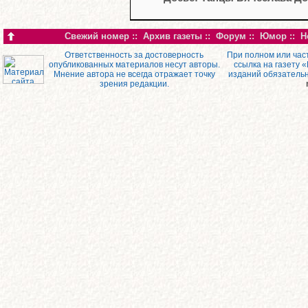
Свежий номер
::
Архив газеты
::
Форум
::
Юмор
::
Н
Ответственность за достоверность
При полном или час
опубликованных материалов несут авторы.
ссылка на газету 
Мнение автора не всегда отражает точку
изданий обязатель
зрения редакции.