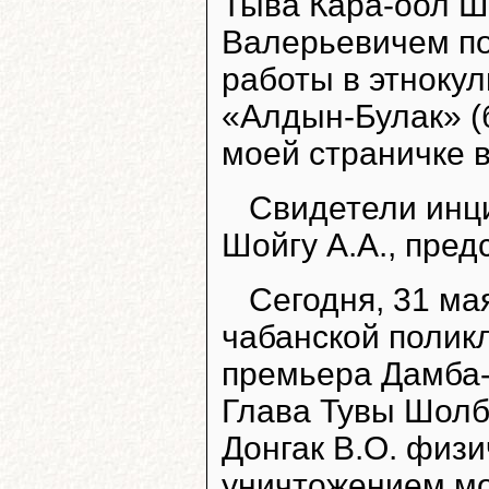
Тыва Кара-оол 
Валерьевичем по
работы в этноку
«Алдын-Булак» (
моей страничке в
Свидетели инци
Шойгу А.А., пред
Сегодня, 31 мая
чабанской поликл
премьера Дамба-
Глава Тувы Шолб
Донгак В.О. физ
уничтожением мо