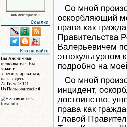
Со мной произ
Комментариев: 0
оскорбляющий м
Ссылки
права как гражд
Правительства Р
Валерьевичем по
Кто на сайте
этнокультурном 
Вы Анонимный
пользователь. Вы
подробно на моей
можете
зарегистрироваться,
Со мной произ
нажав
здесь
.
Гостей:
121
инцидент, оскор
Пользователей:
0
достоинство, у
risk-
tuva.info
права как гражд
Главой Правител