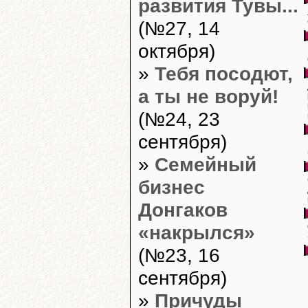
развития Тувы...
(№27, 14
октября)
»
Тебя посодют,
а ты не воруй!
(№24, 23
сентября)
»
Семейный
бизнес
Донгаков
«накрылся»
(№23, 16
сентября)
»
Причуды