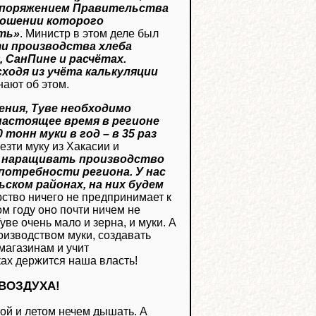
споряжением Правительства
ношении которого
ть»
. Министр в этом деле был
и производства хлеба
 СанПине и расчётах.
ходя из учёта калькуляции
нают об этом.
ения, Туве необходимо
настоящее время в регионе
онн муки в год – в 35 раз
зти муку из Хакасии и
– наращивать производство
потребности региона. У нас
ьском районах, на них будем
ство ничего не предпринимает к
ом году оно почти ничем не
е очень мало и зерна, и муки. А
оизводством муки, создавать
магазинам и учит
ках держится наша власть!
ВОЗДУХА!
орой и летом нечем дышать. А