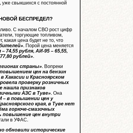
и, уже свыкшихся с постоянной
ЕНОВОЙ БЕСПРЕДЕЛ?
пливо. С началом СВО рост цифр
атели, торгующие топливом,
 какая цена будет не то, что
бителей»
. Порой цена меняется
 74,55 рубля, АИ-95 – 65,55,
 77,80 рублей»
.
регионах страны»
. Вопреки
 повышением цен на бензин
 в Хакасии и Красноярском
провела проверку розничных
е нашла признаков
личными АЗС в Туве»
. Она
 – в повышении цен у
Красноярского края, в Туве нет
ёма горюче-смазочных
ь повышение цен внутри
итали в УФАС.
но обновили исторические