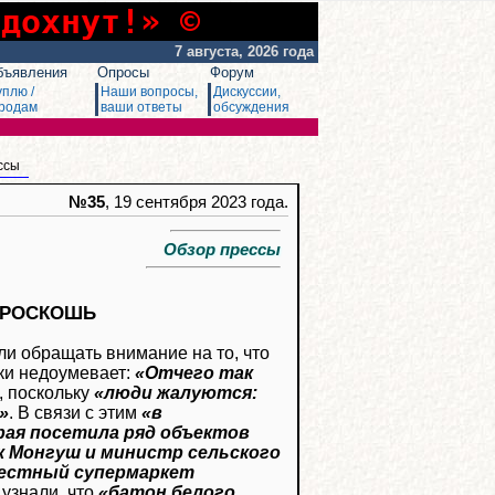
сдохнут!» ©
7 августа, 2026 года
бъявления
Опросы
Форум
уплю /
Наши вопросы,
Дискуссии,
родам
ваши ответы
обсуждения
ссы
№35
, 19 сентября 2023 года.
Обзор прессы
 РОСКОШЬ
и обращать внимание на то, что
ики недоумевает:
«Отчего так
, поскольку
«люди жалуются:
»
. В связи с этим
«в
рая посетила ряд объектов
 Монгуш и министр сельского
вестный супермаркет
 узнали, что
«батон белого