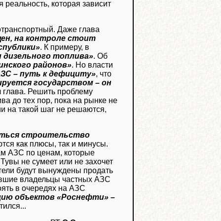
ая реальность, которая зависит
тотранспортный. Даже глава
ен, на контроле стоит
спублики»
. К примеру, в
и дизельного топлива»
. Об
инского районов»
. Но власти
АЗС – путь к дефициту»
, что
ируется государством – он
л глава. Решить проблему
а до тех пор, пока на рынке не
и на такой шаг не решаются,
чаться строительство
ются как плюсы, так и минусы.
ам АЗС по ценам, которые
 Тувы не сумеет или не захочет
атели будут вынуждены продать
бывшие владельцы частных АЗС
оять в очередях на АЗС
цию объектов «Роснефти» –
ился...