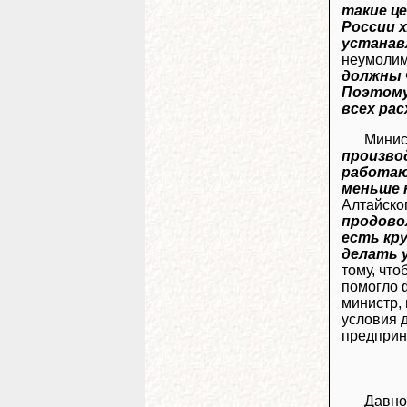
такие ц
России 
устанав
неумоли
должны 
Поэтому
всех ра
Минис
производ
работаю
меньше 
Алтайско
продово
есть кру
делать 
тому, что
помогло 
министр,
условия д
предприн
Давно 