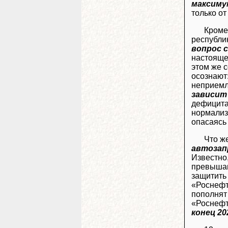
максиму
только о
Кроме
республи
вопрос 
настояще
этом же 
осознают
неприемл
зависит
дефицита 
нормализ
опасаясь
Что же
автозап
Известно
превыша
защитить
«Роснефт
пополнят
«Роснефт
конец 20