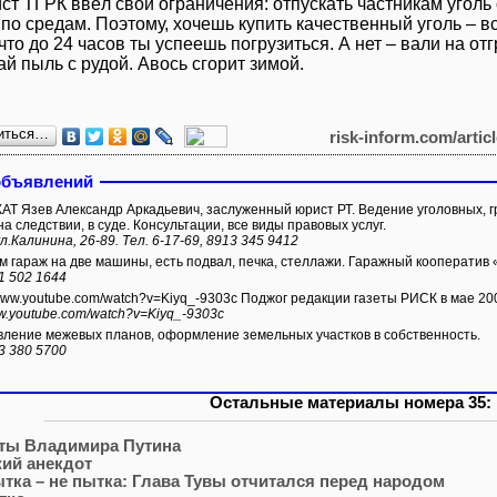
т ТГРК ввёл свои ограничения: отпускать частникам уголь 
по средам. Поэтому, хочешь купить качественный уголь – вс
что до 24 часов ты успеешь погрузиться. А нет – вали на о
й пыль с рудой. Авось сгорит зимой.
иться…
risk-inform.com/artic
объявлений
Т Язев Александр Аркадьевич, заслуженный юрист РТ. Ведение уголовных, г
а следствии, в суде. Консультации, все виды правовых услуг.
л.Калинина, 26-89. Тел. 6-17-69, 8913 345 9412
 гараж на две машины, есть подвал, печка, стеллажи. Гаражный кооперати
1 502 1644
/www.youtube.com/watch?v=Kiyq_-9303c Поджог редакции газеты РИСК в мае 200
ww.youtube.com/watch?v=Kiyq_-9303c
ление межевых планов, оформление земельных участков в собственность.
3 380 5700
Остальные материалы номера 35:
ты Владимира Путина
ий анекдот
тка – не пытка: Глава Тувы отчитался перед народом