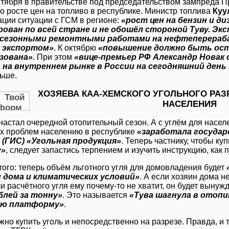
нтября в правительстве под председательством зампреда 
о росте цен на топливо в республике. Министр топлива
Куу
ации ситуации с ГСМ в регионе:
«рост цен на бензин и д
рован по всей стране и не обошёл стороной Туву. Э
 сезонными ремонтными работами на нефтеперераб
 экспортом»
. К октябрю
«повышение должно быть ост
зована»
. При этом
«вице-премьер РФ Александр Новак
 на внутреннем рынке в России на сегодняшний день
льше.
ХОЗЯЕВА КАА-ХЕМСКОГО УГОЛЬНОГО РА
НАСЕЛЕНИЯ
 настал очередной отопительный сезон. А с углём для насел
х проблем населению в республике
«заработала госуда
 (ГИС) «Угольная продукция»
. Теперь частнику, чтобы ку
у»
, следует запастись терпением и изучить инструкцию, как 
того: теперь объём льготного угля для домовладения будет
 дома и климатических условий»
. А если хозяин дома 
ли расчётного угля ему почему-то не хватит, он будет вынуж
блей за тонну»
. Это называется
«Тува шагнула в отопи
ую платформу»
.
но купить уголь и непосредственно на разрезе. Правда, и т