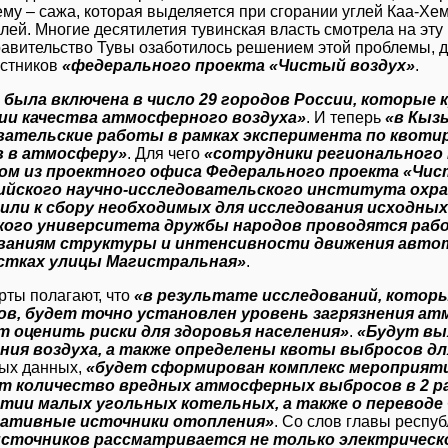
ему – сажа, которая выделяется при сгорании углей Каа-Хе
ей. Многие десятилетия тувинская власть смотрела на эту 
равительство Тувы озаботилось решением этой проблемы, д
астников
«федерального проекта «Чистый воздух»
.
 была включена в число 29 городов России, которые
ии качества атмосферного воздуха»
. И теперь
«в Кыз
вательские работы в рамках эксперимента по квот
 в атмосферу»
. Для чего
«сотрудники регионального 
ом из проектного офиса Федерального проекта «Чис
ийского научно-исследовательского института охр
или к сбору необходимых для исследования исходны
кого университета дружбы народов проводятся ра
ваниям структуры и интенсивности движения авто
астках улицы Магистральная»
.
рты полагают, что
«в результате исследований, которы
дов, будет точно установлен уровень загрязнения ат
т оценить риски для здоровья населения»
.
«Будут вы
ения воздуха, а также определены квоты выбросов дл
ых данных,
«будет сформирован комплекс мероприят
т количество вредных атмосферных выбросов в 2 р
ытии малых угольных котельных, а также о переводе
ативные источники отопления»
. Со слов главы респу
источников рассматривается не только электрическ