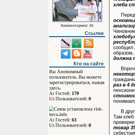
хлеба ст
Перед
основны
анализи
Комментариев: 26
Чиновник
Ссылки
хлебобу
республи
сообщил
образом,
должна 
Кто на сайте
Впроч
Вы Анонимный
некоторы
пользователь. Вы можете
гражданк
зарегистрироваться, нажав
раз в 4 д
здесь
.
пенсион
Гостей:
170
стоимос
Пользователей:
0
понимает,
risk-
В дру
tuva.info
Там хлеб
Гостей:
63
проверке 
Пользователей:
0
товар 35
себестои