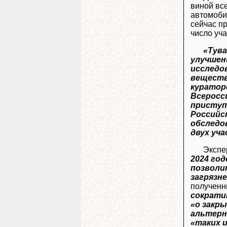
виной вс
автомобил
сейчас п
число уч
«Тува
улучшен
исследо
веществ
куратор
Всеросс
приступ
Российс
обследо
двух уч
Экспе
2024 го
позволи
загрязн
полученн
сократи
«о закр
альтерн
«таких 