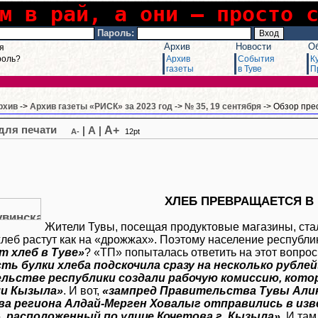
м в рай, а они – просто 
Пароль:
Архив
Новости
О
я
роль?
Архив
События
К
газеты
в Туве
П
рхив
->
Архив газеты «РИСК» за 2023 год
->
№ 35, 19 сентября
-> Обзор пре
A+
|
A
|
A-
12pt
ХЛЕБ ПРЕВРАЩАЕТСЯ В
Жители Тувы, посещая продуктовые магазины, стал
хлеб растут как на «дрожжах». Поэтому население республ
т хлеб в Туве»
? «ТП» попыталась ответить на этот вопрос
ь булки хлеба подскочила сразу на несколько рублей
льстве республики создали рабочую комиссию, кото
и Кызыла»
. И вот,
«зампред Правительства Тувы Алик
ва региона Алдай-Мерген Ховалыг отправились в из
, расположенный по улице Кочетова г. Кызыла»
. И там