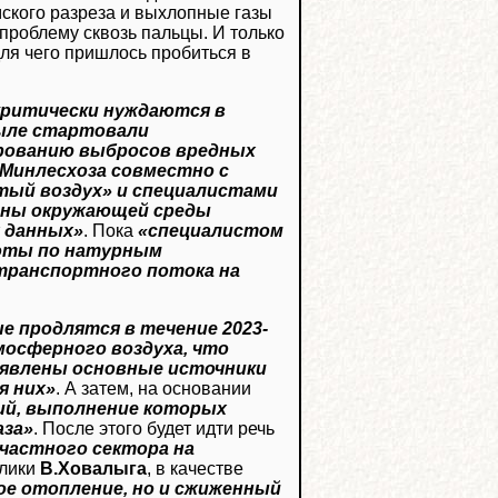
мского разреза и выхлопные газы
проблему сквозь пальцы. И только
ля чего пришлось пробиться в
 критически нуждаются в
ыле стартовали
ированию выбросов вредных
Минлесхоза совместно с
тый воздух» и специалистами
аны окружающей среды
х данных»
. Пока
«специалистом
боты по натурным
транспортного потока на
е продлятся в течение 2023-
мосферного воздуха, что
явлены основные источники
я них»
. А затем, на основании
ий, выполнение которых
аза»
. После этого будет идти речь
 частного сектора на
блики
В.Ховалыга
, в качестве
ое отопление, но и сжиженный