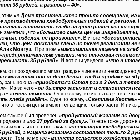
оит 38 рублей, а ржаного – 40»
.
 этим
«в Доме правительства прошло совещание, на
е производители хлебобулочных изделий в регионе. 
ровалась стоимость хлеба на фоне роста цен на го
и заметили, что
«большого скачка цен на ингредиенты
лочные изделия, не произошло»
. В итоге
«договорились
ки, что цена поставки хлеба до точек реализации н
Алик Монгуш
. При этом
«максимальная наценка на хле
«предпринимателям указали, что итоговая стоимос
превышать 35 рублей»
. И вот они увидели,
«что в итог
ем, от проходивших мимо граждан чиновники неожиданно д
х магазинах они видели белый хлеб в продаже за 50 
а, раньше она
«приобретала батон раз в 2 дня, а тепе
ня»
. Из-за чего
«он быстро засыхает и становится не
ерам
«очень тяжело»
. Они почему-то очень надеются, что
ть хлеба упадёт»
. Судя по всему,
«Светлана Хертек»
–
 что в России цены имеют тенденцию только расти. И никог
гом случае был проверен
«продуктовый магазин во дво
 продавали
«по 37 рублей за булку»
. То есть тоже дороже
оказалось, что в этом случае
«поставщик хлебобулочных
 рублей, а наценка магазина составляет только 2 ру
мости. Тем не менее
«министр сельского хозяйства ука