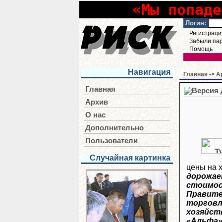
«Мы попаде
Логин:
Регистраци
Забыли па
Помощь
Навигация
Главная
->
А
Главная
Архив
О нас
Дополнительно
Пользователи
Случайная картинка
цены на 
дорожае
стоимост
Правите
торговл
хозяйст
«Альфа»