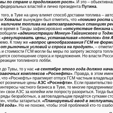
мы по стране и продолжают рост»
. И это – объективн
т федеральных властей и лично президента
Путина
.
 того, в Туве на цену влияет способ доставки топлива – ав
ки
Ховалыг
вынужден был отметить, что
«помимо роста ц
с наличием топлива на автозаправочных станциях ре
е время в Танды зафиксировано
«отсутствие бензина 
сообщили
«администрации Монгун-Тайгинского и Тодж
:
«регулировать цены, устанавливая «потолок» для 
емо. К тому же
«вопрос ценообразования ГСМ не форм
 от рыночных условий и спроса на продукт»
, – отмети
и стоимости ГСМ могли бы меры по запрету экспорта топлив
уется соотношение спроса и предложения. Но власти Росси
 реакции топливного лобби.
 до Тувы, то у нас
«в сентябре этого года должно на
равочных комплексов «Роснефти»
. Правда, в этом име
, что «Роснефть» практикует отпуск ГСМ частным владельц
ют розничные цены
АЗС «Роснефти»
. Если правительство
 интересы частного бизнеса в Туве, то многие предприним
и» свои АЗС за копейки или попросту разориться. Тогда 
 ряды безработных, а автовладельцам придётся сутками ст
и», чтобы затариться.
«Планируемый ввод в эксплуата
24 года»
. Но не похоже, чтобы этой проблемой кто-то озабот