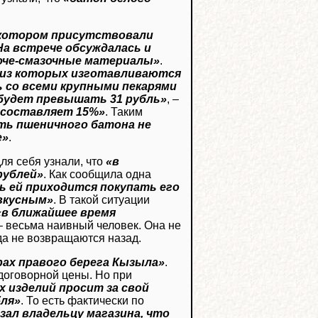
 котором присутствовали
На встрече обсуждалась и
рюче-смазочные материалы»
.
, из которых изготавливаются
 со всеми крупными пекарями
е будет превышать 31 рубль»
, –
б составляет 15%»
. Таким
ть пшеничного батона не
е»
.
ля себя узнали, что
«в
рублей»
. Как сообщила одна
рь ей приходится покупать его
вкусным»
. В такой ситуации
«в ближайшее время
 весьма наивный человек. Она не
да не возвращаются назад.
рах правого берега Кызыла»
.
 договорной цены. Но при
 изделий просит за свой
бля»
. То есть фактически по
зал владельцу магазина, что