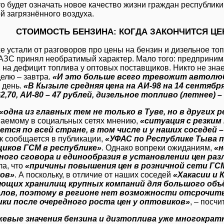
это будет означать новое качество жизни граждан республик
й загрязнённого воздуха.
СТОИМОСТЬ БЕНЗИНА: КОГДА ЗАКОНЧИТСЯ Ц
е устали от разговоров про цены на бензин и дизельное то
 АЗС принял необратимый характер. Мало того: предприним
на дефицит топлива у оптовых поставщиков. Никто не знает,
делю – завтра.
«И это больше всего тревожит автолю
 день.
«В Кызыле средняя цена на АИ-98 на 14 сентября –
62,70, АИ-80 – 47 рублей, дизельное топливо (летнее) –
«одна из главных тем не только в Туве, но в других 
аемому в социальных сетях мнению,
«ситуация с резким
тся по всей стране, в том числе и у наших соседей –
ак сообщается в публикации,
«УФАС по Республике Тыва 
иков ГСМ в республике»
. Однако вопреки ожиданиям,
«н
ного сговора и единообразия в установлении цен раз
ла, что
«причины повышения цен в розничной сети ГСМ
ов»
. А поскольку, в отличие от наших соседей
«Хакасии и 
ющих хранилищ крупных компаний для большого объ
лов, поэтому в регионе нет возможности отсрочит
ики после очередного роста цен у оптовиков»
, – посч
евые значения бензина и дизтоплива уже многократ