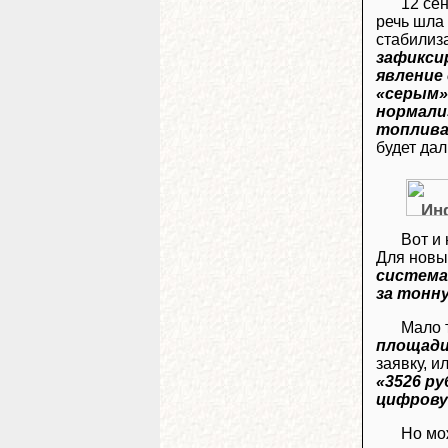
12 се
речь шла 
стабилиз
зафикси
явление
«серым»
нормали
топлива
будет да
Вот и
Для новы
система
за тонн
Мало 
площади
заявку, и
«3526 ру
цифров
Но мож