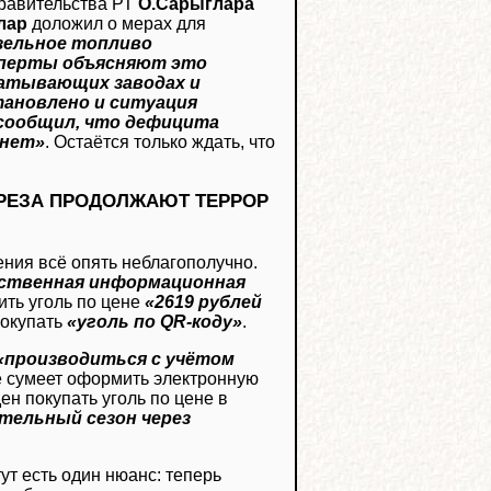
Правительства РТ
О.Сарыглара
лар
доложил о мерах для
изельное топливо
ксперты объясняют это
атывающих заводах и
ановлено и ситуация
 сообщил, что дефицита
 нет»
. Остаётся только ждать, что
ЗРЕЗА ПРОДОЛЖАЮТ ТЕРРОР
ения всё опять неблагополучно.
рственная информационная
пить уголь по цене
«2619 рублей
покупать
«уголь по QR-коду»
.
«производиться с учётом
не сумеет оформить электронную
ден покупать уголь по цене в
тельный сезон через
ут есть один нюанс: теперь