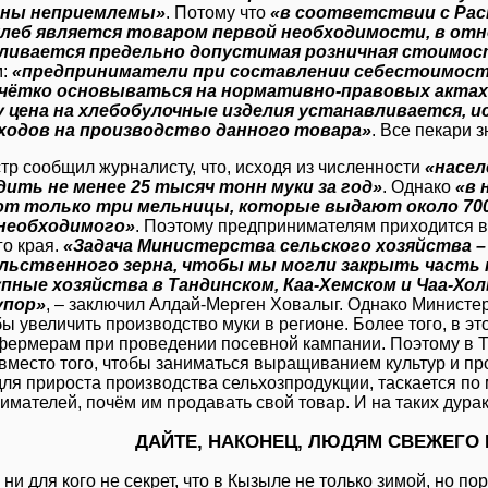
ены неприемлемы»
. Потому что
«в соответствии с Ра
хлеб является товаром первой необходимости, в от
ливается предельно допустимая розничная стоимос
м:
«предприниматели при составлении себестоимост
чётко основываться на нормативно-правовых актах,
 цена на хлебобулочные изделия устанавливается, ис
сходов на производство данного товара»
. Все пекари з
тр сообщил журналисту, что, исходя из численности
«насел
ить не менее 25 тысяч тонн муки за год»
. Однако
«в 
т только три мельницы, которые выдают около 700 т
необходимого»
. Поэтому предпринимателям приходится ве
го края.
«Задача Министерства сельского хозяйства 
льственного зерна, чтобы мы могли закрыть часть 
пные хозяйства в Тандинском, Каа-Хемском и Чаа-Хол
упор»
, – заключил Алдай-Мерген Ховалыг. Однако Министер
бы увеличить производство муки в регионе. Более того, в эт
фермерам при проведении посевной кампании. Поэтому в Тув
 вместо того, чтобы заниматься выращиванием культур и пр
ля прироста производства сельхозпродукции, таскается по 
имателей, почём им продавать свой товар. И на таких дура
ДАЙТЕ, НАКОНЕЦ, ЛЮДЯМ СВЕЖЕГО 
ни для кого не секрет, что в Кызыле не только зимой, но п