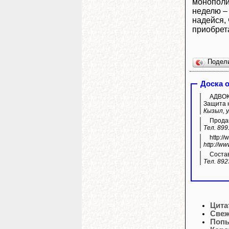
монополис
неделю – 
надейся, 
приобрета
Подел
Доска 
АДВОКА
Защита н
Кызыл, у
Продам
Тел. 899
http:/
http://w
Состав
Тел. 892
Цита
Свеж
Попы