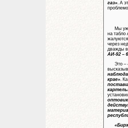
газ»
. А 
проблемо
Мы уж
на табло
жалуются 
через не
дважды в
АИ-92 – 
Это –
высказыв
наблюдае
крае»
. К
поставщ
картель
установи
оптовик
действу
материа
республ
«Бирж