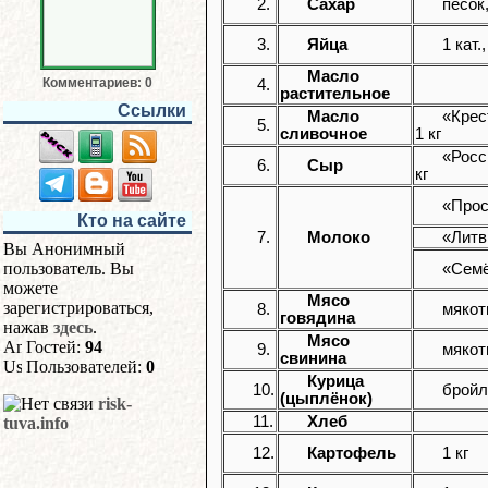
2.
Сахар
песок,
3.
Яйца
1 кат.
Масло
Комментариев: 0
4.
растительное
Ссылки
Масло
«Крес
5.
сливочное
1 кг
«Росс
6.
Сыр
кг
«Прос
Кто на сайте
7.
Молоко
«Литв
Вы Анонимный
пользователь. Вы
«Сем
можете
Мясо
зарегистрироваться,
8.
мякоть
говядина
нажав
здесь
.
Мясо
Гостей:
94
9.
мякоть
свинина
Пользователей:
0
Курица
10.
бройле
(цыплёнок)
risk-
11.
Хлеб
tuva.info
12.
Картофель
1 кг