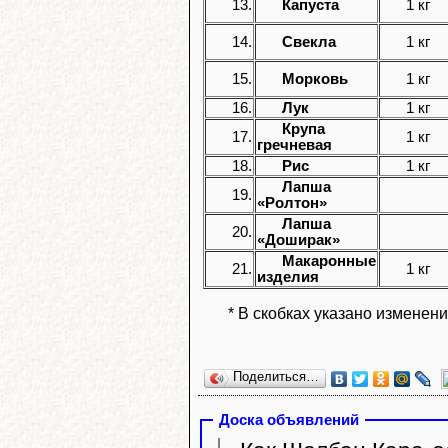
13.
Капуста
1 кг
14.
Свекла
1 кг
15.
Морковь
1 кг
16.
Лук
1 кг
Крупа
17.
1 кг
гречневая
18.
Рис
1 кг
Лапша
19.
«Ролтон»
Лапша
20.
«Доширак»
Макаронные
21.
1 кг
изделия
* В скобках указано изменен
Поделиться…
Доска объявлений