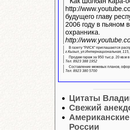
Как Шолбан Кара-о
http://www.youtube.com/wa
будущего главу респ
2006 году в пьяном 
охранника.
http://www.youtube
В газету "РИСК" приглашаются расп
г.Кызыл, ул.Интернациональная, 115, 
Продам гараж за 950 тыс.р. 20 кв.м 
Тел. 8923 388 1952
Составление межевых планов, оформ
Тел. 8923 380 5700
Цитаты Влади
Свежий анекд
Американские
России