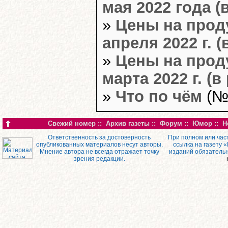
мая 2022 года (
»
Цены на прод
апреля 2022 г. (
»
Цены на прод
марта 2022 г. (в
»
Что по чём
(№9
Свежий номер
::
Архив газеты
::
Форум
::
Юмор
::
Н
Ответственность за достоверность
При полном или час
опубликованных материалов несут авторы.
ссылка на газету 
Мнение автора не всегда отражает точку
изданий обязатель
зрения редакции.