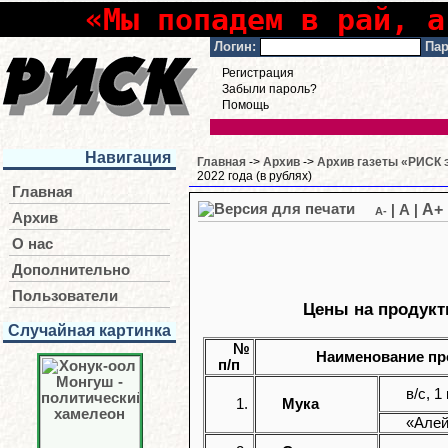
«Мы попадем в рай, а
Логин:
Пар
Регистрация
Забыли пароль?
Помощь
Навигация
Главная
->
Архив
->
Архив газеты «РИСК э
2022 года (в рублях)
Главная
A+
|
A
|
A-
Архив
О нас
Дополнительно
Пользователи
Цены на продукты
Случайная картинка
№
Наименование пр
п/п
в/с, 1 
1.
Мука
«Алейк