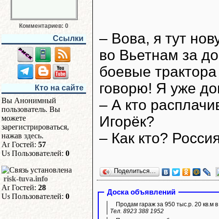
Комментариев: 0
– Вова, я тут но
Ссылки
во Вьетнам за до
боевые трактора
говорю! Я уже до
Кто на сайте
Вы Анонимный
– А кто расплачи
пользователь. Вы
Игорёк?
можете
зарегистрироваться,
– Как кто? Росси
нажав
здесь
.
Гостей:
57
Пользователей:
0
Поделиться…
risk-tuva.info
Гостей:
28
Доска объявлений
Пользователей:
0
Продам гараж за 950 тыс.р. 20 кв.м 
Тел. 8923 388 1952