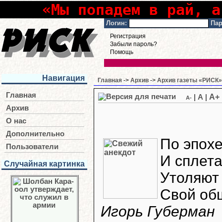
«Мы попадем в рай, а
Логин:
Пар
Регистрация
Забыли пароль?
Помощь
Навигация
Главная
->
Архив
->
Архив газеты «РИСК» 
Главная
A+
|
A
|
A-
Архив
О нас
Дополнительно
По эпохе
Пользователи
И сплета
Случайная картинка
Утоляют
Свой об
Игорь Губерман