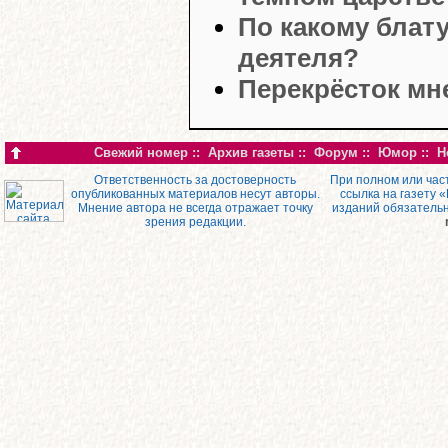
По какому блат
деятеля?
Перекрёсток мн
Свежий номер
::
Архив газеты
::
Форум
::
Юмор
::
Н
Ответственность за достоверность
При полном или час
опубликованных материалов несут авторы.
ссылка на газету 
Мнение автора не всегда отражает точку
изданий обязатель
зрения редакции.