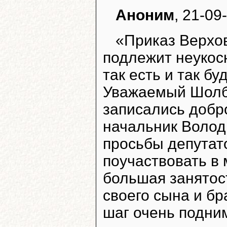
Аноним
, 21-09
«Приказ Верхо
подлежит неукос
так есть и так б
Уважаемый Шолба
записались добр
начальник Волод
просьбы депутат
поучаствовать в
большая занятост
своего сына и бр
шаг очень подним