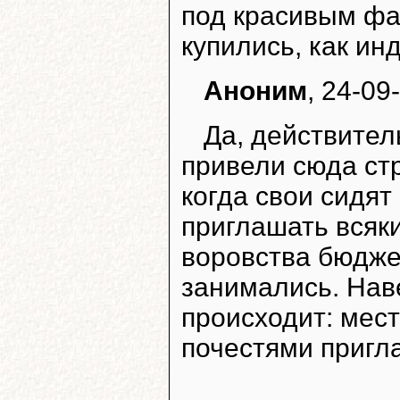
под красивым фан
купились, как ин
Аноним
, 24-09
Да, действител
привели сюда стр
когда свои сидя
приглашать всяк
воровства бюдже
занимались. Наве
происходит: мест
почестями пригл