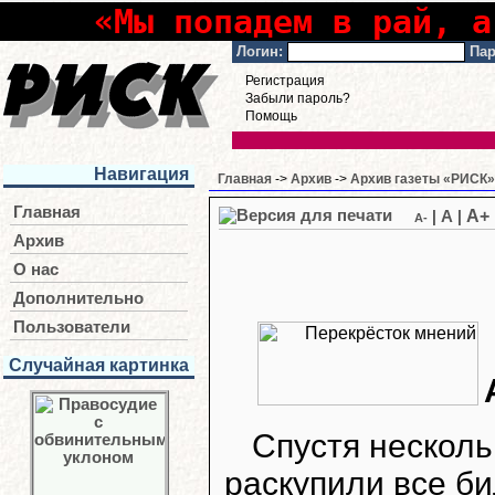
«Мы попадем в рай, а
Логин:
Пар
Регистрация
Забыли пароль?
Помощь
Навигация
Главная
->
Архив
->
Архив газеты «РИСК» 
Главная
A+
|
A
|
A-
Архив
О нас
Дополнительно
Пользователи
Случайная картинка
Спустя нескол
раскупили все би