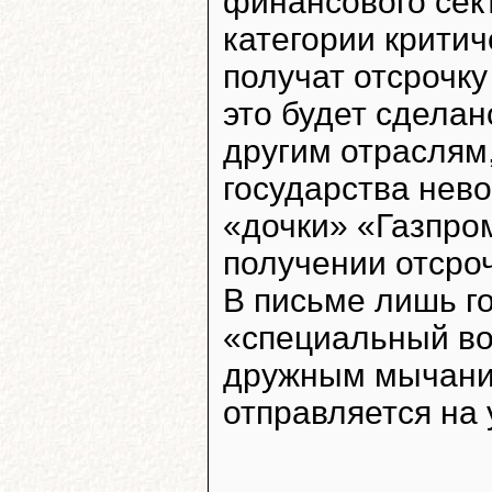
финансового сек
категории критич
получат отсрочку
это будет сделан
другим отраслям
государства нево
«дочки» «Газпро
получении отсроч
В письме лишь го
«специальный вои
дружным мычани
отправляется на 