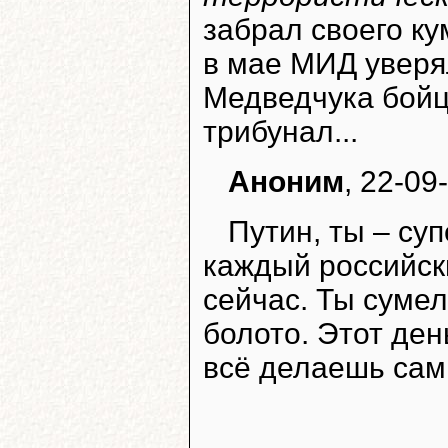
забрал своего к
в мае МИД уверя
Медведчука бойцо
трибунал...
Аноним
, 22-09
Путин, ты – су
каждый российски
сейчас. Ты суме
болото. Этот ден
всё делаешь сам