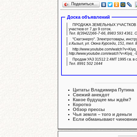
Поделиться…
Доска объявлений
ПРОДАЖА ЗЕМЕЛЬНЫХ УЧАСТКОВ ИЖС.
участков от 7 до 9 соток.
Тел. 8(39422)66-7-66, 8983 593 4361.
"Скатэнерго". Электротовары, инстр
г.Кызыл, ул. Оюна Курседи, 151, тел. 
http://www.youtube.com/watch?v=Kiyq
http://www.youtube.com/watch?v=Kiyq_-
Продам УАЗ 31512 2.4МТ 1995 г.в. в 
Тел. 8991 502 1644
Цитаты Владимира Путина
Свежий анекдот
Какое будущее мы ждём?
Коротко
Обзор прессы
Чья земля – того и деньги
Если обманывают чиновники