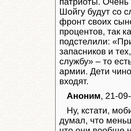
патриоты. Очень 
Шойгу будут со с
фронт своих сын
процентов, так к
подстелили: «Пр
запасников и тех
службу» – то есть
армии. Дети чино
входят.
Аноним
, 21-09
Ну, кстати, мо
думал, что меньш
что они вообще н