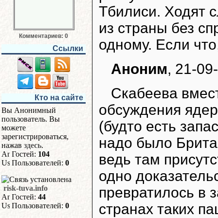
Тбилиси. Ходят с
из страны без сп
Комментариев: 0
одному. Если что
Ссылки
Аноним
, 21-09
Скабеева вмест
Кто на сайте
обсуждения ядер
Вы Анонимный
пользователь. Вы
(будто есть запа
можете
зарегистрироваться,
надо было Брита
нажав
здесь
.
Гостей:
104
ведь там присут
Пользователей:
0
одно доказательс
risk-tuva.info
превратилось в 
Гостей:
44
странах таких па
Пользователей:
0