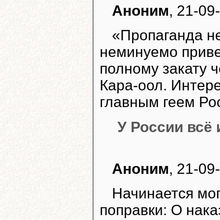
Аноним
, 21-09
«Пропаганда н
неминуемо привед
полному закату 
Кара-оол. Интере
главным геем Рос
У России всё 
Аноним
, 21-09
Начинается мо
поправки: О нак