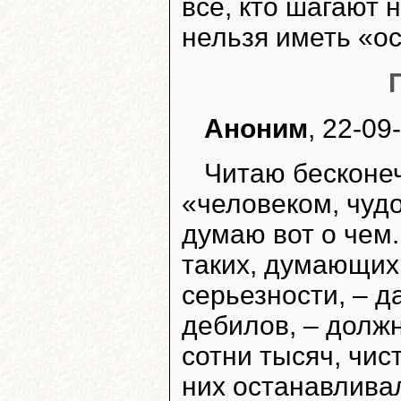
все, кто шагают н
нельзя иметь «ос
Аноним
, 22-09
Читаю бесконе
«человеком, чуд
думаю вот о чем.
таких, думающих
серьезности, – д
дебилов, – должн
сотни тысяч, чис
них останавливал