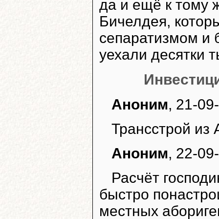
да и ещё к тому 
Бичелдея, которы
сепаратизмом и б
уехали десятки т
Инвестиц
Аноним
, 21-09
Трансстрой из 
Аноним
, 22-09
Расчёт господи
быстро понастро
местных абориген