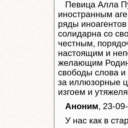
Певица Алла Пу
иностранным аге
ряды иноагентов
солидарна со св
честным, порядо
настоящим и неп
желающим Родине
свободы слова и
за иллюзорные ц
изгоем и утяжел
Аноним
, 23-09
У нас как в ст