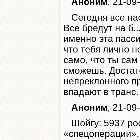
Аноним
, 21-09
Сегодня все на
Все бредут на б..
именно эта пасс
что тебя лично н
само, что ты сам
сможешь. Достат
непреклонного п
впадают в транс.
Аноним
, 21-09
Шойгу: 5937 ро
«спецоперации».