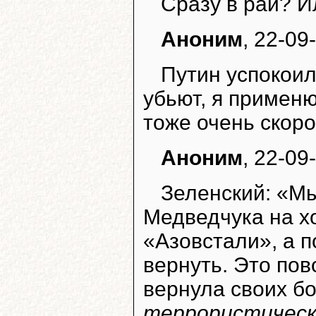
Сразу в рай? И
Аноним
, 22-09
Путин успокоил
убьют, я примен
тоже очень скоро
Аноним
, 22-09
Зеленский: «М
Медведчука на х
«Азовстали», а п
вернуть. Это пов
вернула своих б
террористическ