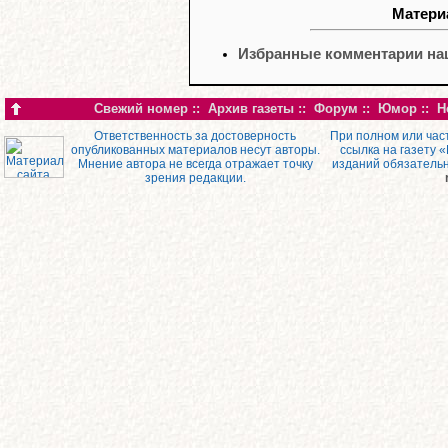
Материа
Избранные комментарии наш
Свежий номер
::
Архив газеты
::
Форум
::
Юмор
::
Н
Ответственность за достоверность
При полном или час
опубликованных материалов несут авторы.
ссылка на газету 
Мнение автора не всегда отражает точку
изданий обязатель
зрения редакции.