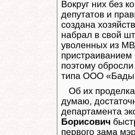
Вокруг них без к
депутатов и пра
создана хозяйст
набрал в свой ш
уволенных из МВ
пристраиванием 
поэтому обросли
типа ООО «Бадыр
Об их проделка
думаю, достаточн
департамента э
Борисович
быстр
первого зама мэ