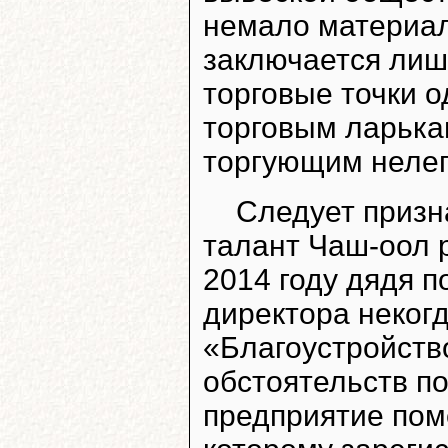
немало материал
заключается лиш
торговые точки о
торговым ларькам
торгующим неле
Следует призн
талант Чаш-оол р
2014 году дядя 
директора неког
«Благоустройств
обстоятельств п
предприятие поме