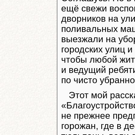
ещё свежи воспо
дворников на ул
поливальных маш
выезжали на убор
городских улиц и 
чтобы любой жит
и ведущий ребяти
по чисто убранн
Этот мой расск
«Благоустройство
не прежнее предп
горожан, где в 