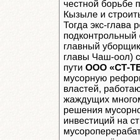
честной борьбе 
Кызыле и строит
Тогда экс-глава 
подконтрольный 
главный уборщик
главы Чаш-оол) 
пути
ООО «СТ-Т
мусорную реформ
властей, работа
жаждущих много
решения мусорно
инвестиций на с
мусороперерабат