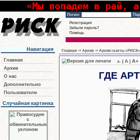
«Мы попадем в рай, а
Логин:
Пар
Регистрация
Забыли пароль?
Помощь
Навигация
Главная
->
Архив
->
Архив газеты «РИСК» 
Главная
A+
|
A
|
A-
Архив
ГДЕ АРТ
О нас
Дополнительно
Пользователи
Случайная картинка