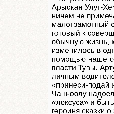
Арыскан Улуг-Хе
ничем не примеч
малограмотный с
готовый к совер
обычную жизнь, к
изменилось в одн
помощью нашего
власти Тувы. Арт
личным водителе
«принеси-подай 
Чаш-оолу надоел
«лексуса» и быть
героиня сказки о