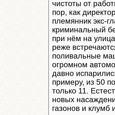
чистоты от работ
пор, как директ
племянник экс-г
криминальный б
при нём на улица
реже встречаютс
поливальные маш
огромном автомо
давно испарились
примеру, из 50 
только 11. Естес
новых насаждений
газонов и клумб и