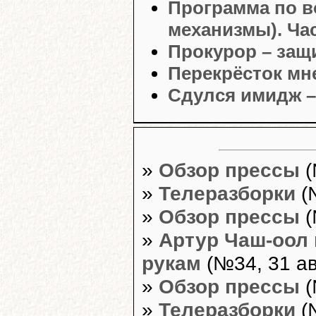
Программа по в
механизмы). Час
Прокурор – защ
Перекрёсток мн
Сдулся имидж – 
»
Обзор прессы
(
»
Телеразборки
(
»
Обзор прессы
(
»
Артур Чаш-оол 
рукам
(№34, 31 ав
»
Обзор прессы
(
»
Телеразборки
(№