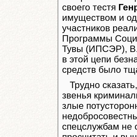
своего тестя
Ген
имуществом и од
участников реал
Программы Соци
Тувы (ИПСЭР), В.
в этой цепи без
средств было тщ
Трудно сказать
звенья криминаль
злые потусторон
недобросовестны
спецслужбам не 
просчитать и выч