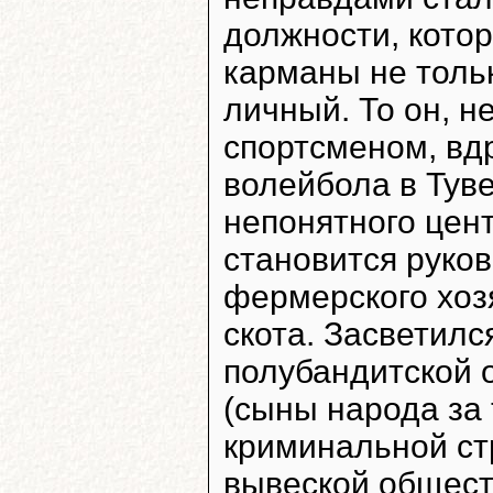
должности, котор
карманы не тольк
личный. То он, н
спортсменом, вд
волейбола в Туве
непонятного цен
становится руко
фермерского хоз
скота. Засветилс
полубандитской 
(сыны народа за 
криминальной ст
вывеской общест