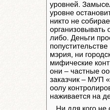
уровней. Замысел
уровне остановит
никто не собирае
организовывать 
либо. Деньги пр
попустительстве 
мэрия, ни городс
мифические конто
они – частные оо
заказчик – МУП 
оолу контролиров
наживается на д
Ни для кого не 