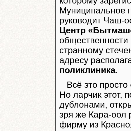
которому зареги
Муниципальное п
руководит Чаш-о
Центр «Бытмаш
общественности г
странному стече
адресу располаг
поликлиника
.
Всё это просто
Но ларчик этот, 
дублонами, откры
зря же Кара-оол
фирму из Красно