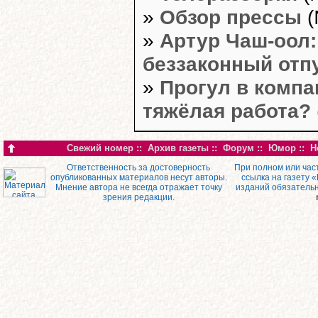
»
Обзор прессы
(
»
Артур Чаш-оол:
беззаконный отп
»
Прогул в компа
тяжёлая работа?
Свежий номер
::
Архив газеты
::
Форум
::
Юмор
::
Н
Ответственность за достоверность
При полном или час
опубликованных материалов несут авторы.
ссылка на газету 
Мнение автора не всегда отражает точку
изданий обязатель
зрения редакции.