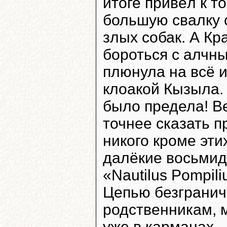
итоге привёл к т
большую свалку 
злых собак. А Кр
бороться с алчн
плюнула на всё и
клоакой Кызыла.
было предела! Ве
точнее сказать 
никого кроме эти
далёкие восьмид
«Nautilus Pompili
Цепью безгранич
родственникам, 
уже в карманах.