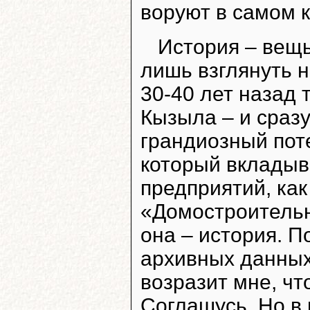
воруют в самом 
История – вещ
лишь взглянуть н
30-40 лет назад 
Кызыла – и сразу
грандиозный пот
который вкладыв
предприятий, ка
«Домостроительн
она – история. П
архивных данных 
возразит мне, что
Соглашусь. Но в