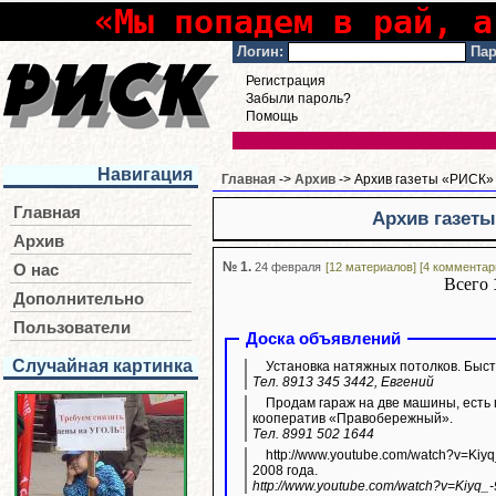
«Мы попадем в рай, а
Логин:
Пар
Регистрация
Забыли пароль?
Помощь
Навигация
Главная
->
Архив
-> Архив газеты «РИСК» 
Главная
Архив газеты
Архив
№ 1.
24 февраля
[12 материалов] [4 комментар
О нас
Всего
Дополнительно
Пользователи
Доска объявлений
Случайная картинка
Установка натяжных потолков. Быстр
Тел. 8913 345 3442, Евгений
Продам гараж на две машины, есть 
кооператив «Правобережный».
Тел. 8991 502 1644
http://www.youtube.com/watch?v=Kiy
2008 года.
http://www.youtube.com/watch?v=Kiyq_