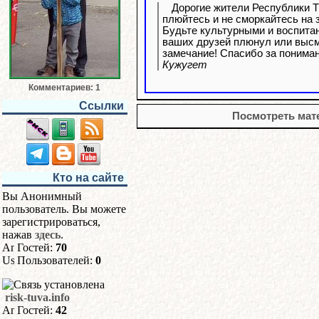
Дорогие жители Республики Ты
плюйтесь и не сморкайтесь на 
Будьте культурными и воспитан
ваших друзей плюнул или высм
замечание! Спасибо за пониман
Кужугет
Комментариев: 1
Ссылки
Посмотреть мате
Кто на сайте
Вы Анонимный
пользователь. Вы можете
зарегистрироваться,
нажав
здесь
.
Гостей:
70
Пользователей:
0
risk-tuva.info
Гостей:
42