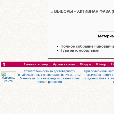
»
ВЫБОРЫ – АКТИВНАЯ ФАЗА
(
Материа
Полное собрание чиновнич
Тува автомобильная
Свежий номер
::
Архив газеты
::
Форум
::
Юмор
::
Н
Ответственность за достоверность
При полном или час
опубликованных материалов несут авторы.
ссылка на газету 
Мнение автора не всегда отражает точку
изданий обязатель
зрения редакции.