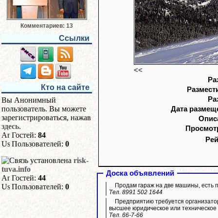
Комментариев: 13
Ссылки
<<
Ра
Кто на сайте
Размести
Ра
Вы Анонимный
пользователь. Вы можете
Дата размещ
зарегистрироваться, нажав
Опис
здесь
.
Просмот
Гостей:
84
Рей
Пользователей:
0
risk-
tuva.info
Доска объявлений
Гостей:
44
Продам гараж на две машины, есть 
Пользователей:
0
Тел. 8991 502 1644
Предприятию требуется организато
высшее юридическое или техническое
Тел. 66-7-66