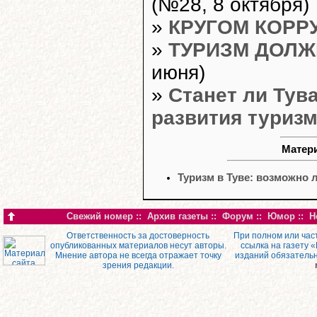
(№28, 8 октября)
»
КРУГОМ КОРР
»
ТУРИЗМ ДОЛ
июня)
»
Станет ли Тув
развития туриз
Матери
Туризм в Туве: возможно 
Свежий номер
::
Архив газеты
::
Форум
::
Юмор
::
Н
Ответственность за достоверность
При полном или час
опубликованных материалов несут авторы.
ссылка на газету 
Мнение автора не всегда отражает точку
изданий обязатель
зрения редакции.