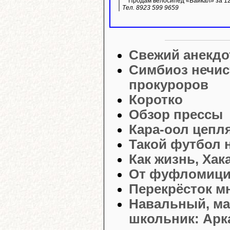
Продам велосипед «Байкал» за 12 
Тел. 8923 599 9659
Свежий анекдо
Симбиоз нечис
прокуроров
Коротко
Обзор прессы
Кара-оол цепля
Такой футбол 
Как жизнь, Хак
От фуфломици
Перекрёсток м
Навальный, ма
школьник: Арк