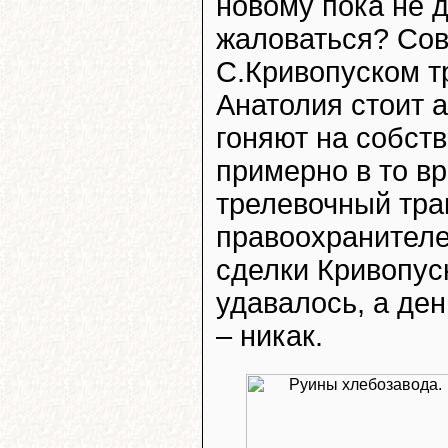
новому пока не д
жаловаться? Сов
С.Кривопуском тр
Анатолия стоит а
гоняют на собст
примерно в то вр
трелевочный тра
правоохранител
сделки Кривопус
удавалось, а де
– никак.