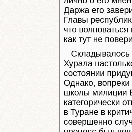
лично о его мнен
Даржа его завери
Главы республик
что волноваться 
как тут не повер
Складывалось 
Хурала настолько
состоянии приду
Однако, вопреки
школы милиции В
категорически от
в Туране в крит
совершенно случ
процесс был вов