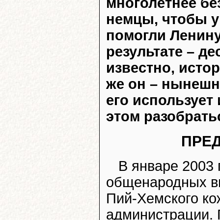
многолетнее бе
немцы, чтобы у
помогли Ленину
результате – де
известно, исто
же он – нынешн
его использует
этом разобрать
ПРЕ
В январе
2003 
общенародных вы
Пий-Хемского ко
администрации. 