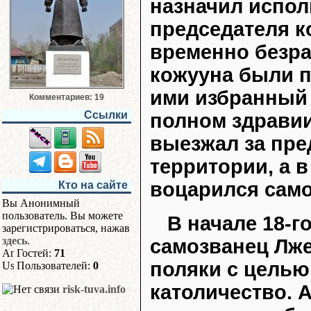
назначил испо
председателя 
временно безра
кожууна были п
ими избранный 
Комментариев: 19
Ссылки
полном здравии,
выезжал за пр
территории, а в
воцарился само
Кто на сайте
Вы Анонимный
пользователь. Вы можете
В начале 18-г
зарегистрироваться, нажав
здесь
.
самозванец Лже
Гостей:
71
поляки с целью
Пользователей:
0
католичество. 
risk-tuva.info