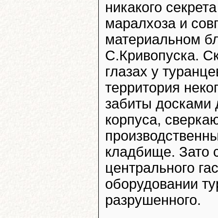
никакого секрет
маралхоза и со
материальном бл
С.Кривопуска. Ск
глазах у туранце
территория неког
забиты досками 
корпуса, сверка
производственны
кладбище. Зато 
центрального га
оборудовании ту
разрушенного.