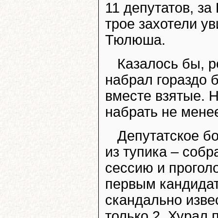
11 депутатов, за
трое захотели у
Тюлюша.
Казалось бы, р
набрал гораздо 
вместе взятые. 
набрать не менее
Депутатское б
из тупика – соб
сессию и прогол
первым кандидат
скандально изве
только 2. Хурал 