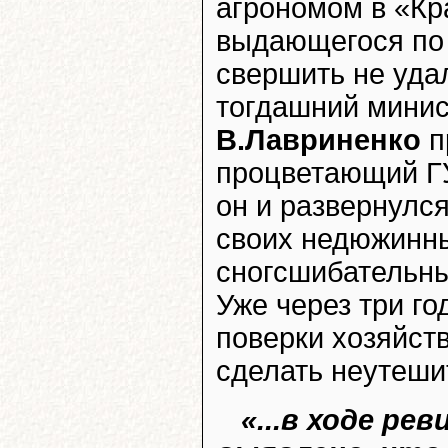
агрономом в «Кр
выдающегося по 
свершить не уда
тогдашний минис
В.Лавриненко
п
процветающий ГУ
он и развернулс
своих недюжинны
сногсшибательны
Уже через три г
поверки хозяйст
сделать неутеши
«...в ходе рев