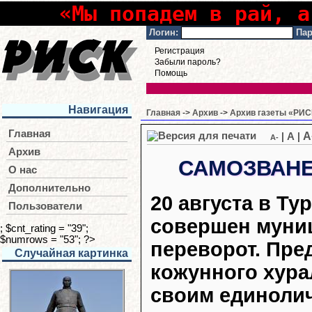
«Мы попадем в рай, а
Логин:
Пар
Регистрация
Забыли пароль?
Помощь
Навигация
Главная
->
Архив
->
Архив газеты «РИСК
Главная
A
|
A
|
A-
Архив
САМОЗВАНЕ
О нас
Дополнительно
20 августа в Ту
Пользователи
совершен муни
; $cnt_rating = "39";
$numrows = "53"; ?>
переворот. Пре
Случайная картинка
кожунного хура
своим единоли