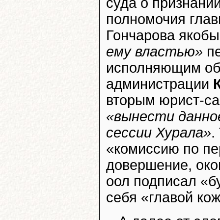
суда о признани
полномочия глав
Гончарова якобы
ему властью»
пе
исполняющим об
администрации
вторым юрист-са
«вынести данно
сессии Хурала»
.
«комиссию по пер
довершение, око
оол подписал «бу
себя «главой кож