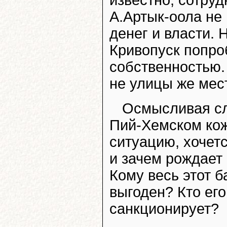
А.Артык-оола не
денег и власти.
Кривопуск попро
собственностью.
не улицы же мес
Осмысливая с
Пий-Хемском ко
ситуацию, хочетс
и зачем рождает
Кому весь этот б
выгоден? Кто его
санкционирует?