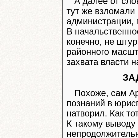
А далее от сло
тут же взломали
администрации, 
В начальственное
конечно, не шту
районного масшт
захвата власти н
ЗА
Похоже, сам Ар
познаний в юрисп
натворил. Как то
К такому выводу
непродолжительн