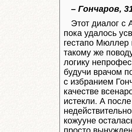
–
Гончаров, 3
Этот диалог с
пока удалось ус
гестапо Мюллер 
такому же повод
логику непрофес
будучи врачом п
с избранием Гон
качестве всенар
истекли. А после
недействительно
кожууне осталас
просто вынужден.