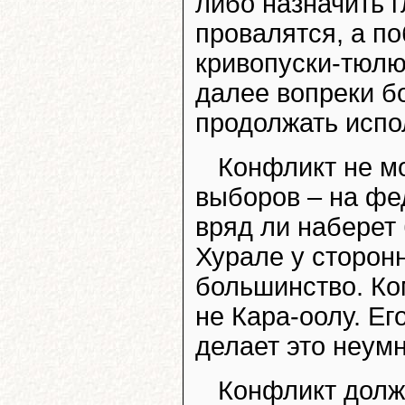
либо назначить 
провалятся, а по
кривопуски-тюлюш
далее вопреки б
продолжать испо
Конфликт не мо
выборов – на фе
вряд ли наберет 
Хурале у сторон
большинство. Ко
не Кара-оолу. Ег
делает это неумн
Конфликт долж