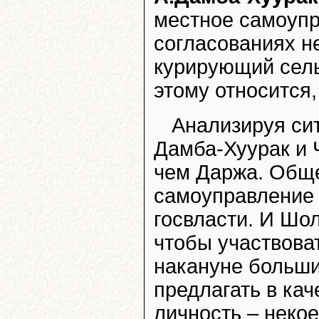
местное самоупр
согласованиях н
курирующий сельс
этому относится,
Анализируя сит
Дамба-Хуурак и 
чем Даржа. Обще
самоуправление 
госвласти. И Шо
чтобы участвова
накануне больши
предлагать в ка
личность – некое