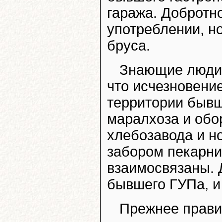
гаража. Добротн
употреблении, но
бруса.
Знающие люди 
что исчезновение
территории быв
маралхоза и обо
хлебозавода и н
забором пекарни
взаимосвязаны. Д
бывшего ГУПа, и
Прежнее прави