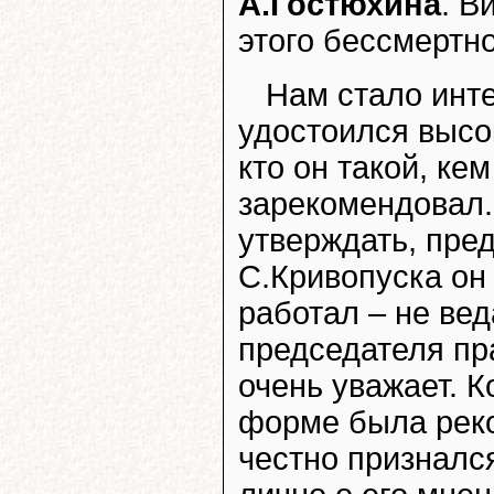
А.Гостюхина
. В
этого бессмертн
Нам стало инт
удостоился высо
кто он такой, ке
зарекомендовал.
утверждать, пред
С.Кривопуска он 
работал – не вед
председателя пр
очень уважает. К
форме была реко
честно призналс