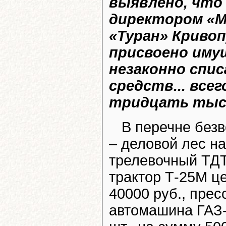
выявлено, чт
директором «М
«Туран» Кривоп
присвоено иму
незаконно спи
средств... всег
тридцать тысяч
В перечне безв
– деловой лес на
трелевочный ТДТ
трактор Т-25М це
40000 руб., прес
автомашина ГАЗ-