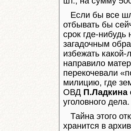
шт., на сумму 50
Если бы все ш
отбывать бы сей
срок где-нибудь
загадочным обра
избежать какой-
направило матер
перекочевали «п
милицию, где зе
ОВД
П.Ладкина
уголовного дела.
Тайна этого от
хранится в архи