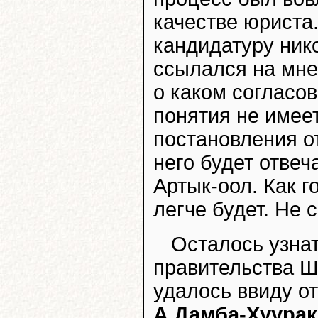
качестве юриста.
кандидатуру ник
ссылался на мне
о каком согласо
понятия не имеет
постановления от
него будет отвеча
Артык-оол. Как 
легче будет. Не 
Осталось узна
правительства Ш.
удалось ввиду о
А.Дамба-Хуурак