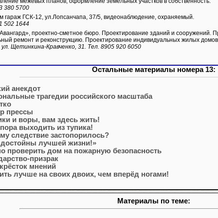
ление межевых планов, оформление земельных участков в собственность.
3 380 5700
 гараж ГСК-12, ул.Лопсанчапа, 37/5, видеонаблюдение, охраняемый.
1 502 1644
вангард», проектно-сметное бюро. Проектирование зданий и сооружений. П
ьный ремонт и реконструкцию. Проектирование индивидуальных жилых домов 
 ул. Щетинкина-Кравченко, 31. Тел. 8905 920 6050
Остальные материалы номера 13:
ий анекдот
ональные трагедии российского масштаба
тко
р прессы
ки и воры, вам здесь жить!
 пора выходить из тупика!
му следствие застопорилось?
достойны лучшей жизни!»
о проверить дом на пожарную безопасность
дарство-призрак
крёсток мнений
ить лучше на своих двоих, чем вперёд ногами!
Материалы по теме: