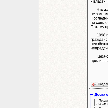
к власти.
Что ж
не заметя
Последни
не сошло 
Потому п
1998 
гражданск
неизбежн
непредск
Кара-
приличны
Подел
Доска 
Продам
Тел. 892