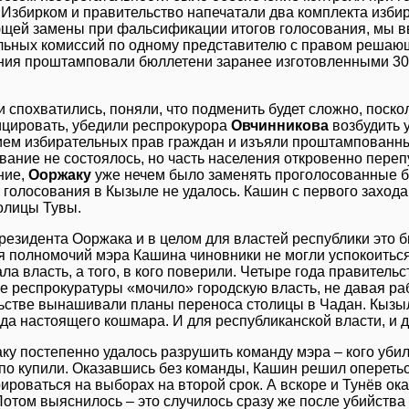
о Избирком и правительство напечатали два комплекта изб
щей замены при фальсификации итогов голосования, мы вв
льных комиссий по одному представителю с правом решающе
ния проштамповали бюллетени заранее изготовленными 30
и спохватились, поняли, что подменить будет сложно, поско
цировать, убедили респрокурора
Овчинникова
возбудить у
ем избирательных прав граждан и изъяли проштампованны
ание не состоялось, но часть населения откровенно перепу
ние,
Ооржаку
уже нечем было заменять проголосованные 
 голосования в Кызыле не удалось. Кашин с первого захода
олицы Тувы.
резидента Ооржака и в целом для властей республики это 
я полномочий мэра Кашина чиновники не могли успокоиться,
ала власть, а того, в кого поверили. Четыре года правител
е респрокуратуры «мочило» городскую власть, не давая раб
ьстве вынашивали планы переноса столицы в Чадан. Кызы
да настоящего кошмара. И для республиканской власти, и д
ку постепенно удалось разрушить команду мэра – кого убили
упо купили. Оказавшись без команды, Кашин решил опереть
ироваться на выборах на второй срок. А вскоре и Тунёв ок
отом выяснилось – это случилось сразу же после убийства 