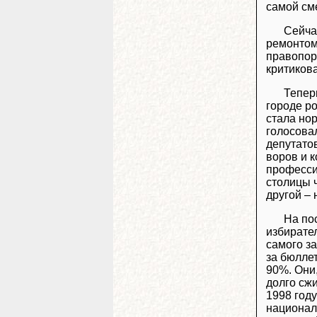
самой сме
Сейча
ремонтом
правопоря
критиков
Тепер
городе р
стала но
голосова
депутато
воров и 
професси
столицы ч
другой – 
На по
избирате
самого з
за бюлле
90%. Они
долго сж
1998 год
национал