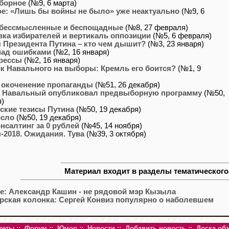
борное
(№9, 6 марта)
е: «Лишь бы войны не было» уже неактуально
(№9, 6
 бессмысленные и беспощадные
(№8, 27 февраля)
вка избирателей и вертикаль оппозиции
(№5, 6 февраля)
Президента Путина – кто чем дышит?
(№3, 23 января)
над ошибками
(№2, 16 января)
рессы
(№2, 16 января)
к Навального на выборы: Кремль его боится?
(№1, 9
 окоченение пропаганды
(№51, 26 декабря)
 Навальный опубликовал предвыборную программу
(№50,
я)
ские тезисы Путина
(№50, 19 декабря)
осло
(№50, 19 декабря)
нсалтинг за 0 рублей
(№45, 14 ноября)
2018. Ожидания. Тува
(№39, 3 октября)
Материал входит в разделы тематического
е: Александр Кашин - не рядовой мэр Кызыла
рская колонка: Сергей Конвиз популярно о наболевшем
зеты
::
Форум
::
Юмор
::
Новости
::
Добавить новость
::
Доска об