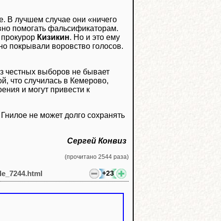
ое. В лучшем случае они «ничего
ивно помогать фальсификаторам.
 прокурор
Кизикин
. Но и это ему
ивно покрывали воровство голосов.
ез честных выборов не бывает
й, что случилась в Кемерово,
ения и могут привести к
 Гнилое не может долго сохранять
Сергей Конвиз
(прочитано 2544 раза)
+23
cle_7244.html