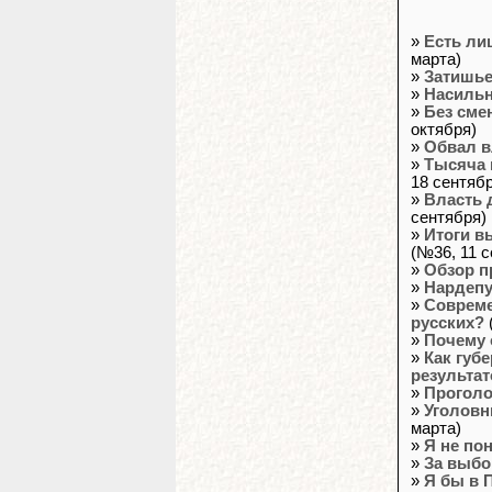
»
Есть ли
марта)
»
Затишье
»
Насильн
»
Без сме
октября)
»
Обвал в
»
Тысяча 
18 сентяб
»
Власть 
сентября)
»
Итоги в
(№36, 11 с
»
Обзор п
»
Нардепу
»
Совреме
русских?
»
Почему 
»
Как губ
результат
»
Проголо
»
Уголовн
марта)
»
Я не по
»
За выбо
»
Я бы в 