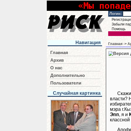
«Мы попаде
Логин:
Регистраци
Забыли па
Помощь
Навигация
Главная
->
А
Главная
Архив
О нас
Дополнительно
Пользователи
Случайная картинка
Скажи
власти? Н
избирате
мэра г.К
Эпп
, я и
классной
Апофе