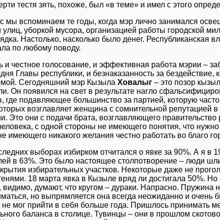
рти тестя зять, похоже, был «в теме» и имел с этого опре
с мы вспоминаем те годы, когда мэр лично занимался осв
 улиц, уборкой мусора, организацией работы городской ми
дка. Настолько, насколько было денег. Республиканская вл
ала по любому поводу.
ь и честное голосование, и эффективная работа мэрии – за
одня Главы республики, и безнаказанность за бездействие,
рмой. Сегодняшний мэр Кызыла
Ховалыг
– это позор кызыл
ли. Он появился на свет в результате нагло сфальсифицир
в, где подавляющее большинство за партией, которую част
которых возглавляет женщина с сомнительной репутацией 
и. Это они с подачи брата, возглавляющего правительство
еловека, с одной стороны не имеющего понятия, что нужно 
не имеющего никакого желания честно работать во благо го
следних выборах избирком отчитался о явке за 90%. А я в 1
лей в 63%. Это было настоящее столпотворение – люди шл
акрытия избирательных участков. Некоторые даже не прого
тенями. 18 марта явка в Кызыле вряд ли достигала 50%. Но
, видимо, думают, что кругом – дураки. Напрасно. Пружина
иматься, но выпрямляется она всегда неожиданно и очень б
у не мог прийти в себя больше года. Пришлось принимать 
ьного баланса в столице. Тувинцы – они в прошлом скотов