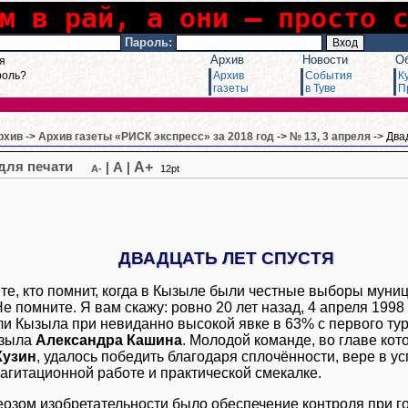
м в рай, а они – просто 
Пароль:
Архив
Новости
О
я
роль?
Архив
События
К
газеты
в Туве
П
рхив
->
Архив газеты «РИСК экспресс» за 2018 год
->
№ 13, 3 апреля
-> Два
A+
|
A
|
A-
12pt
ДВАДЦАТЬ ЛЕТ СПУСТЯ
те, кто помнит, когда в Кызыле были честные выборы муни
е помните. Я вам скажу: ровно 20 лет назад, 4 апреля 1998
ли Кызыла при невиданно высокой явке в 63% с первого ту
ызыла
Александра Кашина
. Молодой команде, во главе кот
Кузин
, удалось победить благодаря сплочённости, вере в ус
 агитационной работе и практической смекалке.
озом изобретательности было обеспечение контроля при г