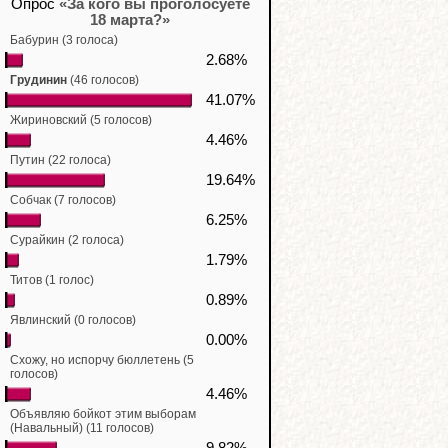
Опрос
«За кого вы проголосуете
18 марта?»
Бабурин (3 голоса)
2.68%
Грудинин
(46 голосов)
41.07%
Жириновский (5 голосов)
4.46%
Путин (22 голоса)
19.64%
Собчак (7 голосов)
6.25%
Сурайкин (2 голоса)
1.79%
Титов (1 голос)
0.89%
Явлинский (0 голосов)
0.00%
Схожу, но испорчу бюллетень (5
голосов)
4.46%
Объявляю бойкот этим выборам
(Навальный) (11 голосов)
9.82%