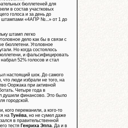
ирательных бюллетеней для
ели в состав участковых
го голоса и за день до
 штампами «4АПР №...» от 1 до
льку штамп легко
головное дело как бы в связи с
е бюллетени. Уголовное
гали. Но когда состоялось
бюллетени, и фальсифицировать
 набрал 52% голосов и стал
был настоящий шок. До самого
 что люди избрали не того, на
ьство Ооржака при активной
отать. Четыре года в
л душили финансово. Это было
ля городской.
, кого переманили, а кого-то
ся на
Тунёва
, но не сумел даже
азался в правительственной
его тестя
Генриха Эппа
. Да и в