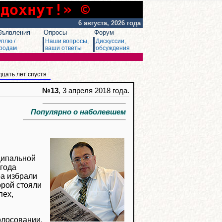
сдохнут!» ©
6 августа, 2026 года
бъявления
Опросы
Форум
уплю /
Наши вопросы,
Дискуссии,
родам
ваши ответы
обсуждения
дцать лет спустя
№13
, 3 апреля 2018 года.
Популярно о наболевшем
ципальной
 года
ра избрали
орой стояли
пех,
олосовании.