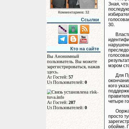
Зная, чт
последую
Комментариев: 32
избирате
голосова
Ссылки
30.
Власт
идентифи
нарушени
Кто на сайте
преследов
голосова
Вы Анонимный
результат
пользователь. Вы можете
мэром ст
зарегистрироваться, нажав
здесь
.
Для П
Гостей:
57
окончани
Пользователей:
0
кого указ
поддержк
risk-
правител
tuva.info
четыре го
Гостей:
207
Пользователей:
0
Ооржа
просто т
зарегистр
обойме. П