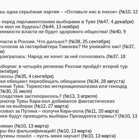
шь одна серьёзная партия – «Оставьте нас в покое»
(№10, 12
 перед парламентскими выборами в Туве
(№47, 4 декабря)
о мил не будешь!
(№44, 13 ноября)
няемости власти не будет здорового общества!
(№40, 9
ласти в России. Что дальше?
(№38, 25 сентября)
голосов за гастарбайтера Тамоева? Не унижайте нас!
(№37,
ря)
доигралась: Народ не хочет за неё голосовать
(№37, 18
ыборов: в четырёх регионах России пройдёт второй тур
ентября)
рессы
(№35, 4 сентября)
ки обещают переобещать обещанное
(№34, 28 августа)
нная Тува: Торжество интернационализма или геноцид
(№30, 31 июля)
следствие застопорилось?
(№13, 3 апреля)
ернатор Тувы Кара-оол добивался фантастических
ов на выборах
(№12, 27 марта)
совал за Путина – получи Кара-оола
(№11, 20 марта)
ики будут проводить выборы Президента страны?
(№10, 13
нимаю
(№10, 13 марта)
ры без фальсификаций!
(№10, 13 марта)
Путины пошёл – пусть меня научат!
(№10, 13 марта)