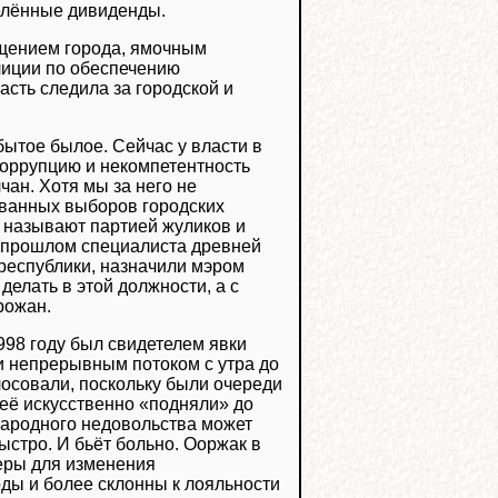
делённые дивиденды.
ещением города, ямочным
лиции по обеспечению
асть следила за городской и
бытое былое. Сейчас у власти в
 коррупцию и некомпетентность
чан. Хотя мы за него не
ованных выборов городских
о называют партией жуликов и
в прошлом специалиста древней
 республики, назначили мэром
делать в этой должности, а с
рожан.
998 году был свидетелем явки
и непрерывным потоком с утра до
лосовали, поскольку были очереди
 её искусственно «подняли» до
 народного недовольства может
ыстро. И бьёт больно. Ооржак в
меры для изменения
оды и более склонны к лояльности