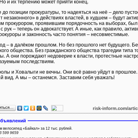
 Но и их терпению может прийти конец.
е до позиции прокуратуры, то надеяться на неё – дело пуст
т незаконного» в действиях властей, в худшем – будут акт
м прокурором, проявившим порядочность на выборах, был
с рук – теперь он адвокатствует. А иные, как правило, акт
рокуроры и законность часто понятия – несовместимые.
год – в далёком прошлом. Но без прошлого нет будущего. Б
ого общества. Без гражданского общества трагедии типа то
ы. А они порождают недоверие к власти, протестные настро
азуемым последствиям.
оолы и Ховалыги не вечны. Они всё равно уйдут в прошлое.
й вид. А мы – останемся. Заставим себя уважать!
иться…
risk-inform.com/arti
объявлений
 велосипед «Байкал» за 12 тыс. рублей.
3 599 9659