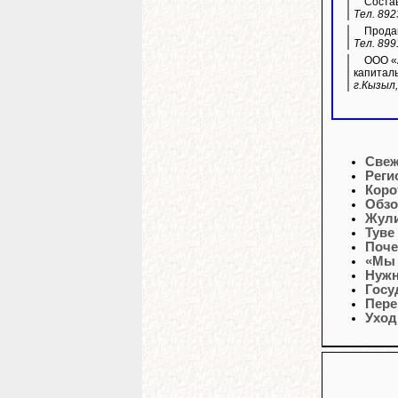
Состав
Тел. 892
Продам
Тел. 899
ООО «А
капитал
г.Кызыл,
Свеж
Реги
Коро
Обзо
Жули
Туве
Поче
«Мы 
Нужн
Госу
Пере
Уход