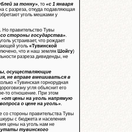
ублей за тонну»
, то
«с 1 января
ена с разреза, откуда подавляющая
иобретают уголь мешками у
и. Но правительство Тувы
я со стороны государства»
.
голь устраивает, что рождает
вающей уголь
«Тувинской
ключено, что и наш земляк
Шойгу
)
льности разреза дивиденды, не
ны, осуществляющие
ия, не вправе вмешиваться в
 сколько «Тувинская горнорудная
 дороговизну угля объяснит его
ое-то отношение. При этом
:
«от цены на уголь напрямую
вопроса о цене на уголь»
.
е со стороны правительства Тувы
 шкуры с бюджета и населения
ния цены на уголь нам не
путаты тувинского