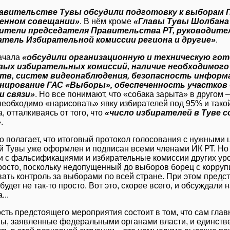
равительстве Тувы обсудили подготовку к выборам 
енном совещании»
. В нём кроме
«Главы Тувы Шолбана 
ители председателя Правительства РТ, руководите
атель Избирательной комиссии региона и другие»
.
ачала
«обсудили организационную и техническую го
вых избирательных комиссий, наличие необходимого
тв, систем видеонаблюдения, безопасность информа
нирование ГАС «Выборы», обеспеченность участков
и связи»
. Но все понимают, что «собака зарыта» в другом
необходимо «нарисовать» явку избирателей под 95% и такой
, отталкиваясь от того, что
«число избирателей в Туве с
»
.
то полагает, что итоговый протокол голосования с нужными
й Тувы уже оформлен и подписан всеми членами ИК РТ. Но 
и с фальсификациями и избирательные комиссии других уров
росто, поскольку недопущенный до выборов борец с корру
вать контроль за выборами по всей стране. При этом предс
будет не так-то просто. Вот это, скорее всего, и обсуждали
...
сть предстоящего мероприятия состоит в том, что сам гла
ы, заявленные федеральными органами власти, и единстве