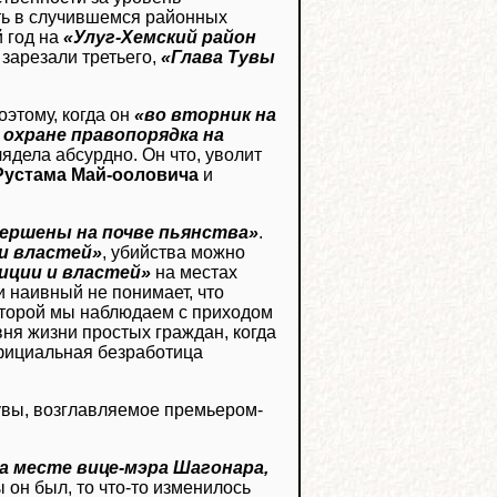
ть в случившемся районных
й год на
«Улуг-Хемский район
 зарезали третьего,
«Глава Тувы
этому, когда он
«во вторник на
 охране правопорядка на
лядела абсурдно. Он что, уволит
Рустама Май-ооловича
и
ершены на почве пьянства»
.
и властей»
, убийства можно
иции и властей»
на местах
 наивный не понимает, что
оторой мы наблюдаем с приходом
вня жизни простых граждан, когда
официальная безработица
Тувы, возглавляемое премьером-
на месте вице-мэра Шагонара,
бы он был, то что-то изменилось