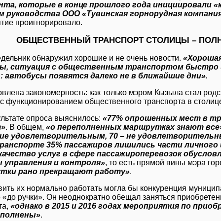
нта, которые в конце прошлого года инициировали «
м руководства ООО «Тувинская горнорудная компани
тие проигнорировало.
ОБЩЕСТВЕННЫЙ ТРАНСПОРТ СТОЛИЦЫ – ПОЛН
дельник обнаружил хорошие и не очень новости.
«Хорошая
ы, ситуация с общественным транспортом быстро 
: автобусы появятся далеко не в ближайшие дни».
овлена закономерность: как только мэром Кызыла стал род
 с функционированием общественного транспорта в столице
ультате опроса выяснилось:
«77% опрошенных мест в тр
т»
. В общем,
«о переполненных маршрутках знают все
ие удовлетворительным, 70 – не удовлетворитель
транспорте 35% пассажиров лишились части личного
 качество услуг в сфере пассажироперевозок обусло
 управления и контроля»
, то есть прямой вины мэра го
тки рано прекращают работу»
.
вить их нормально работать могла бы конкуренция муницип
о «до ручки». Он неоднократно обещал заняться приобрете
та,
«однако в 2015 и 2016 годах мероприятия по прио
полнены»
.