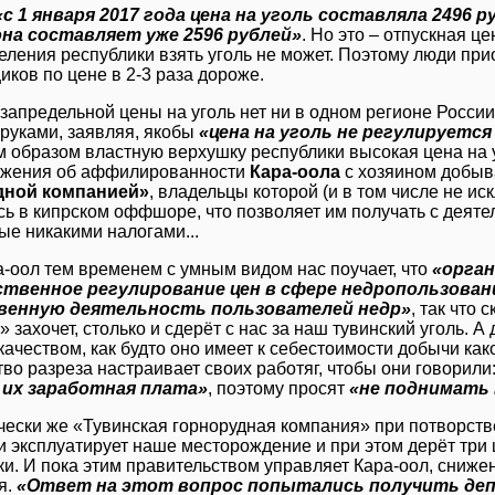
«с 1 января 2017 года цена на уголь составляла 2496 р
она составляет уже 2596 рублей»
. Но это – отпускная ц
селения республики взять уголь не может. Поэтому люди пр
ков по цене в 2-3 раза дороже.
 запредельной цены на уголь нет ни в одном регионе Росси
 руками, заявляя, якобы
«цена на уголь не регулируетс
 образом властную верхушку республики высокая цена на у
ожения об аффилированности
Кара-оола
с хозяином добы
дной компанией»
, владельцы которой (и в том числе не ис
сь в кипрском оффшоре, что позволяет им получать с деяте
ые никакими налогами...
а-оол тем временем с умным видом нас поучает, что
«орга
ственное регулирование цен в сфере недропользован
венную деятельность пользователей недр»
, так что
 захочет, столько и сдерёт с нас за наш тувинский уголь. А
ачеством, как будто оно имеет к себестоимости добычи как
во разреза настраивает своих работяг, чтобы они говорили
 их заработная плата»
, поэтому просят
«не поднимать 
чески же «Тувинская горнорудная компания» при потворств
и эксплуатирует наше месторождение и при этом дерёт три
ки. И пока этим правительством управляет Кара-оол, сниже
я.
«Ответ на этот вопрос попытались получить де