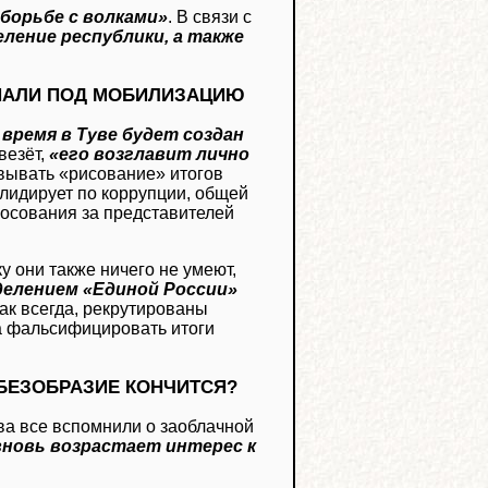
 борьбе с волками»
. В связи с
ение республики, а также
.
ПАЛИ ПОД МОБИЛИЗАЦИЮ
время в Туве будет создан
везёт,
«его возглавит лично
овывать «рисование» итогов
 лидирует по коррупции, общей
лосования за представителей
ку они также ничего не умеют,
елением «Единой России»
как всегда, рекрутированы
та фальсифицировать итоги
 БЕЗОБРАЗИЕ КОНЧИТСЯ?
ва все вспомнили о заоблачной
вновь возрастает интерес к