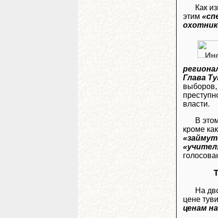
Как и
этим
«сп
охотник
региона
Глава Т
выборов, 
преступно
власти.
В это
кроме ка
«займут
«учител
голосова
На дв
цене туви
ценам на