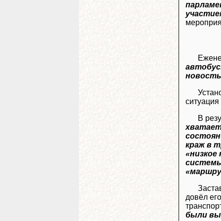
парламе
участие
мероприя
Ежене
автобус
новость
Устан
ситуация
В рез
хватае
состоян
краж в 
«низкое
системы
«маршру
Заста
довёл ег
транспор
были вы