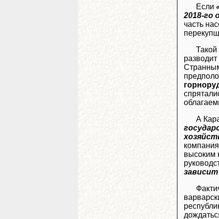
Если
2018-го 
часть на
перекупщи
Такой
разводит
Странным
предпол
горнору
спрятали
облагаем
А Кар
государ
хозяйст
компания»
высоким к
руководст
зависит
Факти
варварск
республи
дождатьс