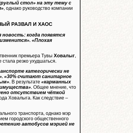
круглый стол» на эту тему с
я»
, однако руководство компании
ЫЙ РАЗВАЛ И ХАОС
 новость: когда появятся
изменится». «Плохая
ственник премьера Тувы
Ховалыг
,
 стала резко ухудшаться.
анспорте категорически не
». «30% считают санитарное
ным»
. В результате
«карманных
 имущества»
. Общее мнение, что
влено отсутствием чёткой
рода Ховалыга. Как следствие –
ального транспорта, однако мэр
нием городского общественного
бретению автобусов мэрией не