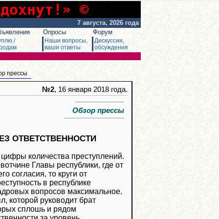
сдохнут!» ©
7 августа, 2026 года
бъявления
Опросы
Форум
уплю /
Наши вопросы,
Дискуссии,
родам
ваши ответы
обсуждения
ор прессы
№2
, 16 января 2018 года.
Обзор прессы
ЕЗ ОТВЕТСТВЕННОСТИ
е цифры количества преступлений.
 вотчине Главы республики, где от
о согласия, то круги от
реступность в республике
кадровых вопросов максимальное.
л, которой руководит брат
торых сплошь и рядом
ственности за уровень