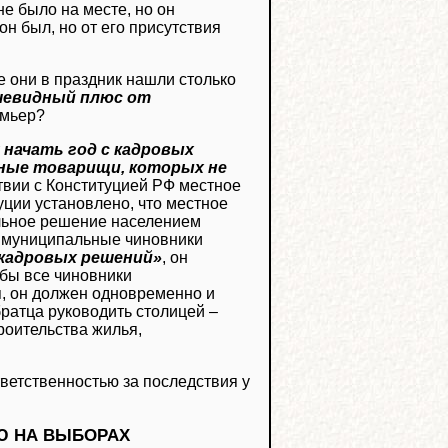
е было на месте, но он
н был, но от его присутствия
де они в праздник нашли столько
чевидный плюс от
емьер?
 начать год с кадровых
ные товарищи, которых не
ствии с Конституцией РФ местное
уции установлено, что местное
льное решение населением
бы муниципальные чиновники
кадровых решений»
, он
обы все чиновники
я, он должен одновременно и
 братца руководить столицей –
троительства жилья,
тветственностью за последствия у
Ю НА ВЫБОРАХ