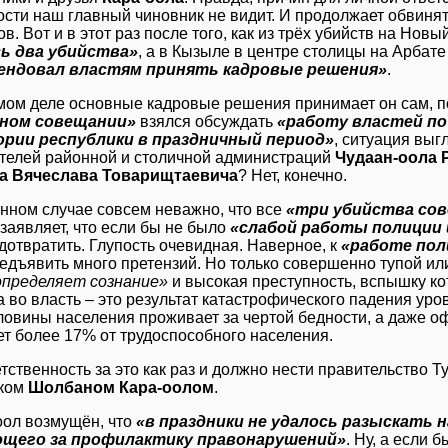
ости наш главный чиновник не видит. И продолжает обвиня
в. Вот и в этот раз после того, как из трёх убийств на Новы
ь два убийства»
, а в Кызыле в центре столицы на Арбате
ендовал властям принять кадровые решения»
.
мом деле основные кадровые решения принимает он сам, по
ном совещании»
взялся обсуждать
«работу властей по
рии республики в праздничный период»
, ситуация выг
телей районной и столичной администраций
Чудаан-оола 
а Вячеслава Товарищтаевича
? Нет, конечно.
анном случае совсем неважно, что все
«три убийства сов
заявляет, что если бы не было
«слабой работы полиции 
дотвратить. Глупость очевидная. Наверное, к
«работе пол
едъявить много претензий. Но только совершенно тупой или
пределяет сознание»
и высокая преступность, вспышку к
 во власть – это результат катастрофического падения уро
ловины населения проживает за чертой бедности, а даже 
ет более 17% от трудоспособного населения.
етственность за это как раз и должно нести правительство 
иком
Шолбаном Кара-оолом
.
оол возмущён, что
«в праздники не удалось разыскать 
щего за профилактику правонарушений»
. Ну, а если 