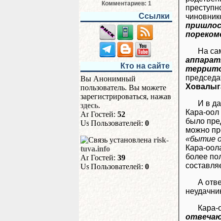
Комментариев: 1
преступн
Ссылки
чиновнико
пришлос
пореком
На са
аппарат
Кто на сайте
террито
председа
Вы Анонимный
Ховалыг
пользователь. Вы можете
зарегистрироваться, нажав
И в д
здесь
.
Кара-оол 
Гостей:
52
было пре
Пользователей:
0
можно пр
«бытие о
risk-
Кара-оола
tuva.info
более по
Гостей:
39
составля
Пользователей:
0
А отв
неудачн
Кара-
отвечаю