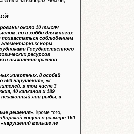
азатели на выборах. Чем он,
БОЙ!
ированы около 10 тысяч
слом, но и хобби для многих
т похвастаться соблюдением
и элементарных норм
трудниками Государственного
логических ресурсов
ия и выявления фактов
ных животных, 8 особей
 563 нарушения», «к
телей, в том числе 3
ия, 40 капканов и 189
 незаконный лов рыбы, а
ные решения»
. Кроме того,
бирской косули в размере 160
,
«нарушений меньше не