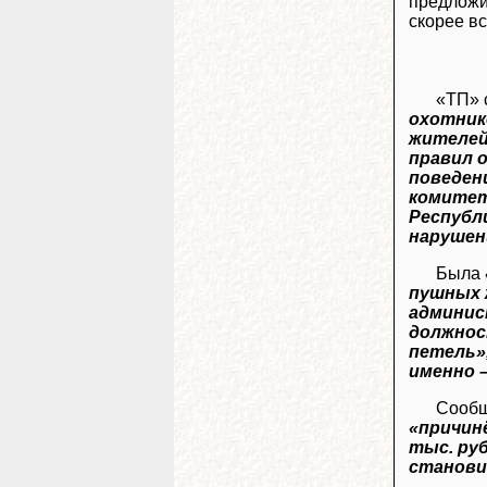
предложи
скорее вс
«ТП» 
охотник
жителей
правил 
поведен
комитет
Республ
нарушен
Была
пушных 
админис
должнос
петель»
именно –
Сообщ
«причинё
тыс. ру
станови