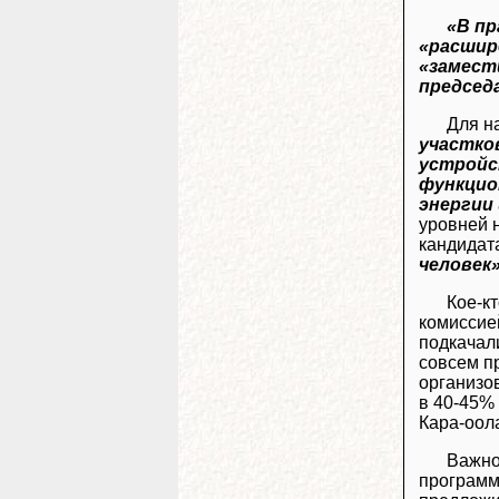
«В п
«расшир
«замест
председ
Для н
участко
устройс
функцио
энергии 
уровней 
кандидата
человек
Кое-к
комиссие
подкачал
совсем п
организо
в 40-45% 
Кара-оола
Важно
программ