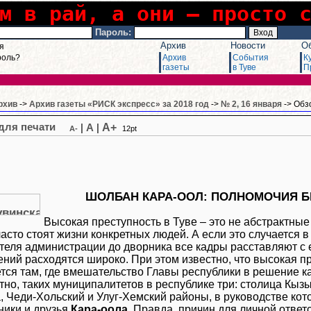
м в рай, а они – просто 
Пароль:
Архив
Новости
О
я
роль?
Архив
События
К
газеты
в Туве
П
рхив
->
Архив газеты «РИСК экспресс» за 2018 год
->
№ 2, 16 января
-> Обз
A+
|
A
|
A-
12pt
ШОЛБАН КАРА-ООЛ: ПОЛНОМОЧИЯ Б
Высокая преступность в Туве – это не абстрактны
асто стоят жизни конкретных людей. А если это случается в
еля администрации до дворника все кадры расставляют с ег
ений расходятся широко. При этом известно, что высокая п
тся там, где вмешательство Главы республики в решение 
тно, таких муниципалитетов в республике три: столица Кызы
, Чеди-Хольский и Улуг-Хемский районы, в руководстве ко
ники и друзья
Кара-оола
. Правда, причин для личной ответ