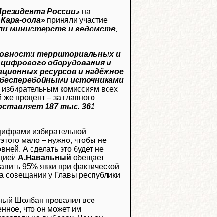
Президента России»
на
Кара-оола»
приняли участие
ли министерств и ведомств,
товности территориальных и
 цифрового оборудования и
ционных ресурсов и надёжное
 бесперебойными источниками
 – избирательным комиссиям всех
 же процент – за главного
оставляет 187 тыс. 361
 цифрами избирательной
этого мало – нужно, чтобы не
ней. А сделать это будет не
пцией
А.Навальный
обещает
тавить 95% явки при фактической
 на совещании у Главы республики
вный Шолбан провалил все
нное, что он может им