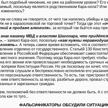
 был подобный чиновник, но уже на районном уровне? Его н
аемый, поскольку является родственником Кара-оола? Или о
е изменилось?
ом ни слова не говорится, от чего так напились убийцы и г
Уж не в караооловской ли торговой точке? Тогда где этот
«о
ений в продаже алкоголя»
, за который так бьётся наш пр
знак нашему МВД и властям Шагонара, что придётся
»
, – заявил Кара-оол, поскольку
«нам нужны неравнодуш
дгонять»
. А теперь самое время вспомнить, что в соответ
вление отделено от государственного. Статьёй 130 Констит
вление в Российской Федерации обеспечивает самостояте
 местного значения. Поэтому, когда Кара-оол требует, что
 на его звонки или провозглашает необходимость срочных
«
 вопреки Конституции России. Но уж поскольку он хочет, чт
литетов слушали и беспрекословно исполняли его указани
это персональную ответственность. То есть, так: пристроил
 ним ответственность за мусор, разбитые дороги, провал с
ванных и зарезанных граждан.
ем, полномочий без ответственности не должно быть. А с о
ла как-то туго...
ФАЛЬСИФИКАТОРЫ ОБСУДИЛИ СИТУАЦИ