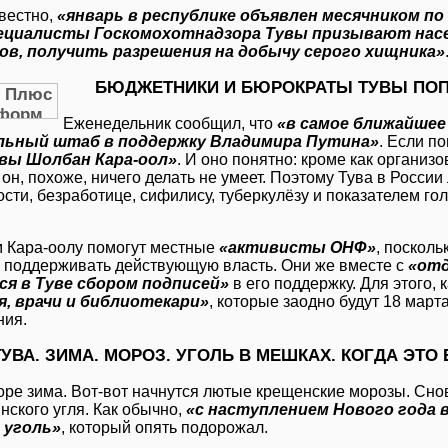
звестно,
«январь в республике объявлен месячником по
ециалисты Госкомохотнадзора Тувы призывают насел
ов, получить разрешения на добычу серого хищника»
БЮДЖЕТНИКИ И БЮРОКРАТЫ ТУВЫ ПО
Еженедельник сообщил, что
«в самое ближайшее 
льный штаб в поддержку Владимира Путина»
. Если по
увы Шолбан Кара-оол»
. И оно понятно: кроме как организ
он, похоже, ничего делать не умеет. Поэтому Тува в России
сти, безработице, сифилису, туберкулёзу и показателем го
м Кара-оолу помогут местные
«активисты ОНФ»
, посколь
к поддерживать действующую власть. Они же вместе с
«отд
ся в Туве сбором подписей»
в его поддержку. Для этого, 
я, врачи и библиотекари»
, которые заодно будут 18 мар
ния.
ТУВА. ЗИМА. МОРОЗ. УГОЛЬ В МЕШКАХ. КОГДА ЭТО
оре зима. Вот-вот начнутся лютые крещенские морозы. Сно
нского угля. Как обычно,
«с наступлением Нового года 
 уголь»
, который опять подорожал.