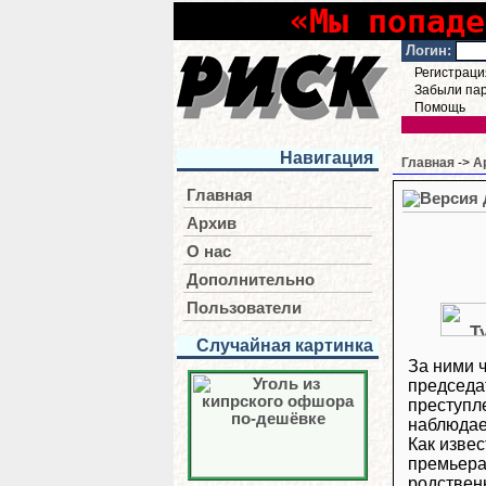
«Мы попаде
Логин:
Регистраци
Забыли па
Помощь
Навигация
Главная
->
А
Главная
Архив
О нас
Дополнительно
Пользователи
Случайная картинка
За ними ч
председат
преступл
наблюдае
Как извес
премьера
родствен