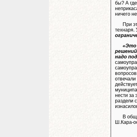
бы? А где
неприкас
ничего н
При эт
технаря. 
огранич
«Это 
решений
надо по
самоупра
самоупра
вопросов
отвечали
действует
муниципа
нести за 
раздели с
изнасило
В общ
Ш.Кара-оо