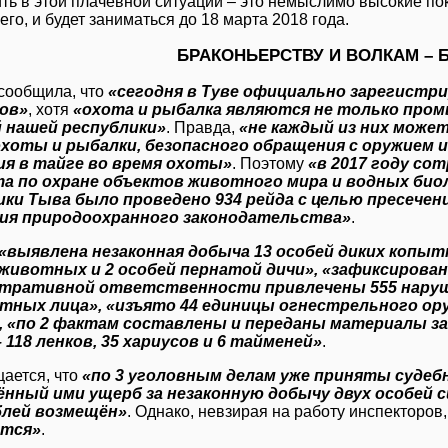
ть в этой плачевной ситуации – это немыслимо высокие пок
его, и будет заниматься до 18 марта 2018 года.
БРАКОНЬЕРСТВУ И ВОЛКАМ – 
сообщила, что
«сегодня в Туве официально зарегистр
ов»
, хотя
«охота и рыбалка являются не только промы
 нашей республики»
. Правда,
«не каждый из них може
охоты и рыбалки, безопасного обращения с оружием 
ия в тайге во время охоты»
. Поэтому
«в 2017 году со
а по охране объектов животного мира и водных био
ики Тыва было проведено 934 рейда с целью пресечен
ия природоохранного законодательства»
.
«выявлена незаконная добыча 13 особей диких копыт
животных и 2 особей пернатой дичи», «зафиксировано
тративной ответственности привлечены 555 наруши
тных лица», «изъято 44 единицы огнестрельного оруж
, «по 2 фактам составлены и переданы материалы за
 118 ленков, 35 хариусов и 6 тайменей»
.
ается, что
«по 3 уголовным делам уже приняты судеб
нный ими ущерб за незаконную добычу двух особей си
блей возмещён»
. Однако, невзирая на работу инспекторов
тся»
.