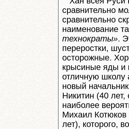
Хан всея Руси
сравнительно мо
сравнительно ск
наименование та
технократы»
. 
переростки, шус
осторожные. Хор
крысиные яды и 
отличную школу 
новый начальник
Никитин (40 лет,
наиболее вероят
Михаил Котюков 
лет), которого, 