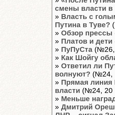
»
«После Путина
смены власти в
»
Власть с голы
Путина в Туве?
(
»
Обзор прессы
»
Платов и дети
»
ПуПуСта
(№26,
»
Как Шойгу обл
»
Ответил ли Пу
волнуют?
(№24, 
»
Прямая линия 
власти
(№24, 20 
»
Меньше наград
»
Дмитрий Орешк