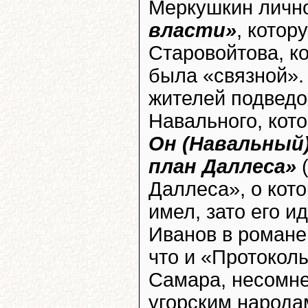
Меркушкин личн
власти»
, котор
Старовойтова, к
была «связной».
жителей подведо
Навального, кот
Он (Навальный
план Даллеса»
(
Даллеса», о кот
имел, зато его и
Иванов в романе 
что и «Протоколы
Самара, несомне
угорским народам