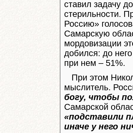
ставил задачу д
стерильности. П
Россию» голосо
Самарскую облас
мордовизации эт
добился: до нег
при нем – 51%.
При этом Нико
мыслитель. Росс
богу, чтобы п
Самарской облас
«подставили п
иначе у него н