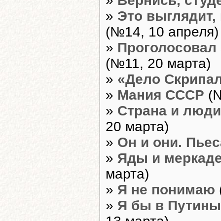
»
Вернись, студ
»
Это выглядит,
(№14, 10 апреля)
»
Проголосовал 
(№11, 20 марта)
»
«Дело Скрипа
»
Мания СССР
(№
»
Страна и люди
20 марта)
»
Он и они. Пьес
»
Яды и меркад
марта)
»
Я не понимаю
»
Я бы в Путины