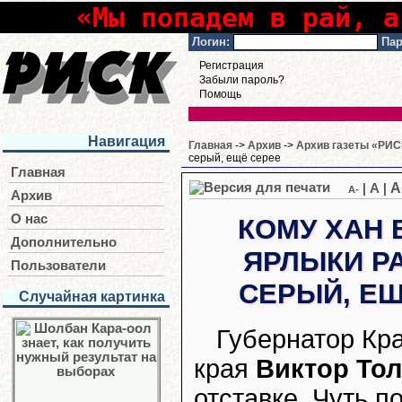
«Мы попадем в рай, а
Логин:
Пар
Регистрация
Забыли пароль?
Помощь
Навигация
Главная
->
Архив
->
Архив газеты «РИСК
серый, ещё серее
Главная
A
|
A
|
A-
Архив
О нас
КОМУ ХАН
Дополнительно
ЯРЛЫКИ РА
Пользователи
СЕРЫЙ, ЕЩ
Случайная картинка
Губернатор Кр
края
Виктор То
отставке. Чуть п