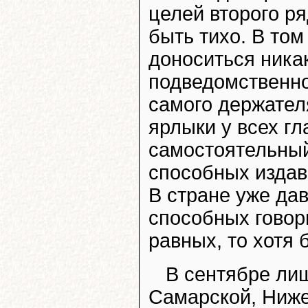
целей второго ря
быть тихо. В том
доноситься никак
подведомственной
самого держател
ярлыки у всех г
самостоятельный 
способных издав
В стране уже да
способных говор
равных, то хотя 
В сентябре ли
Самарской, Ниже