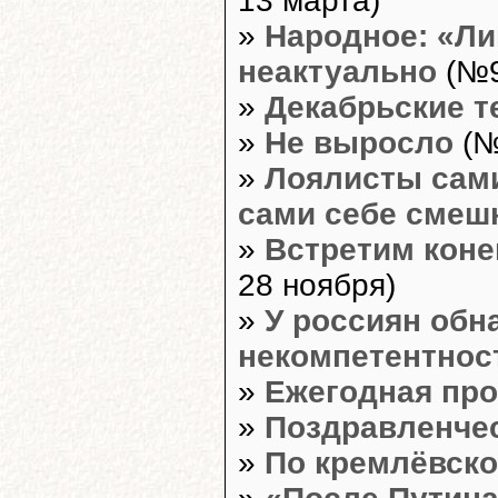
13 марта)
»
Народное: «Л
неактуально
(№9
»
Декабрьские т
»
Не выросло
(№
»
Лоялисты сам
сами себе сме
»
Встретим коне
28 ноября)
»
У россиян об
некомпетентнос
»
Ежегодная про
»
Поздравленче
»
По кремлёвск