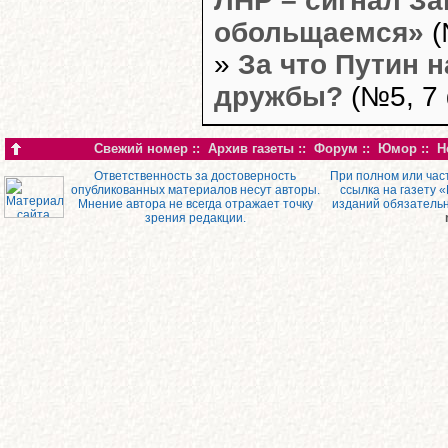
ЛНР – сигнал За
обольщаемся»
(
»
За что Путин 
дружбы?
(№5, 7
Свежий номер
::
Архив газеты
::
Форум
::
Юмор
::
Н
Ответственность за достоверность
При полном или час
опубликованных материалов несут авторы.
ссылка на газету 
Мнение автора не всегда отражает точку
изданий обязатель
зрения редакции.