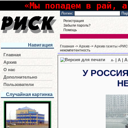
«Мы попадем в рай, а
Логин:
Пар
Регистрация
Забыли пароль?
Помощь
Навигация
Главная
->
Архив
->
Архив газеты «РИСК
некомпетентность
Главная
A
|
A
|
A-
Архив
О нас
У РОССИ
Дополнительно
Н
Пользователи
Случайная картинка