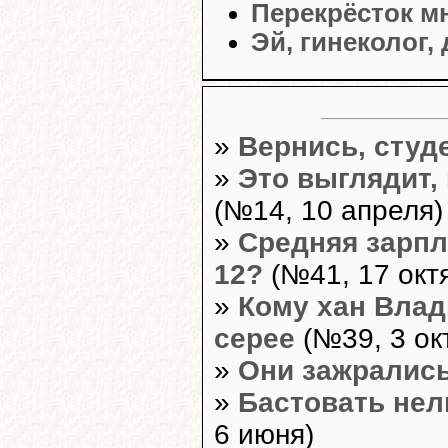
Перекрёсток м
Эй, гинеколог,
»
Вернись, студ
»
Это выглядит,
(№14, 10 апреля)
»
Средняя зарпла
12?
(№41, 17 окт
»
Кому хан Влад
серее
(№39, 3 ок
»
Они зажрались
»
Бастовать нел
6 июня)