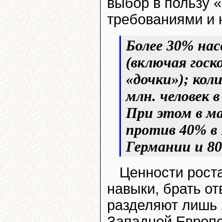
выбор в пользу 
требованиями и 
Более 30% нас
(включая госк
«дочки»); кол
млн. человек в
При этом в м
против 40% в 
Германии и 80
Ценности роста
навыки, брать от
разделяют лишь 
Западной Европе