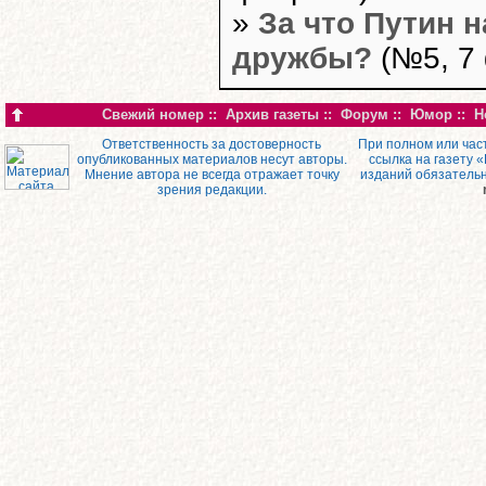
»
За что Путин 
дружбы?
(№5, 7
Свежий номер
::
Архив газеты
::
Форум
::
Юмор
::
Н
Ответственность за достоверность
При полном или час
опубликованных материалов несут авторы.
ссылка на газету 
Мнение автора не всегда отражает точку
изданий обязатель
зрения редакции.