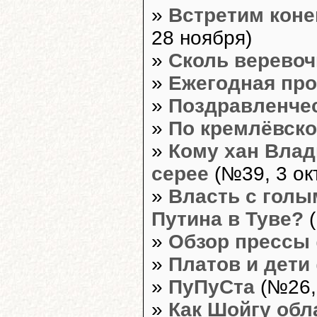
»
Встретим коне
28 ноября)
»
Сколь веревоч
»
Ежегодная про
»
Поздравленче
»
По кремлёвск
»
Кому хан Влад
серее
(№39, 3 ок
»
Власть с голы
Путина в Туве?
(
»
Обзор прессы
»
Платов и дети
»
ПуПуСта
(№26,
»
Как Шойгу обл