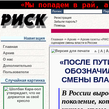
«Мы попадем в рай, а
Логин:
Пар
Регистрация
Забыли пароль?
Помощь
Навигация
Главная
->
Архив
->
Архив газеты «РИСК
сценарии смены власти в России
Главная
A
|
A
|
A-
Архив
О нас
«ПОСЛЕ ПУТ
Дополнительно
ОБОЗНАЧИ
Пользователи
СМЕНЫ ВЛА
Случайная картинка
В России выро
поколение, ко