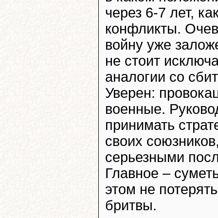
через 6-7 лет, к
конфликты. Очев
войну уже залож
не стоит исключ
аналогии со сби
Уверен: провокац
военные. Руково
принимать страт
своих союзников, 
серьезными посл
Главное – суметь
этом не потерять
бритвы.