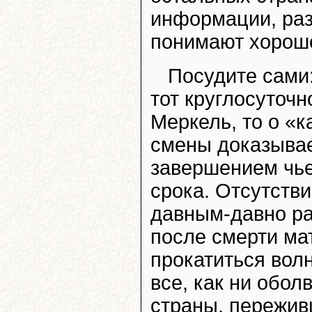
информации, раз
понимают хорош
Посудите сами:
тот круглосуточн
Меркель, то о «к
смены доказывае
завершением чье
срока. Отсутств
давным-давно раз
после смерти ма
прокатиться вол
все, как ни обол
страны, пережив