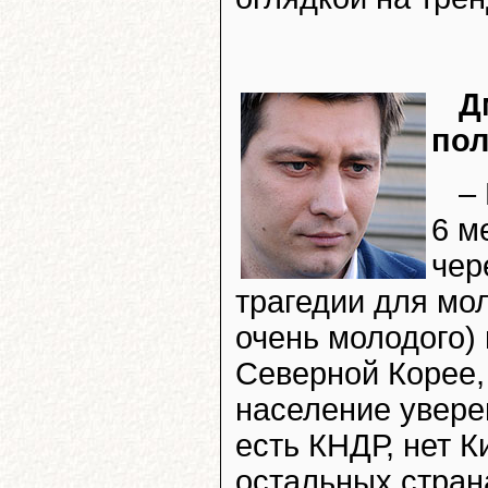
Д
пол
–
6 м
чер
трагедии для мол
очень молодого) 
Северной Корее,
население уверен
есть КНДР, нет К
остальных стран