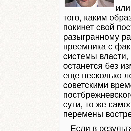
или
того, каким обр
покинет свой пос
разыгранному ра
преемника с фак
системы власти, 
останется без и
еще несколько л
советскими врем
постбрежневског
сути, то же само
перемены востре
Если в результ