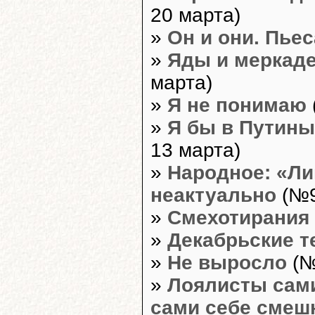
20 марта)
»
Он и они. Пьес
»
Яды и меркад
марта)
»
Я не понимаю
»
Я бы в Путины
13 марта)
»
Народное: «Л
неактуально
(№9
»
Смехотирания
»
Декабрьские т
»
Не выросло
(№
»
Лоялисты сам
сами себе сме