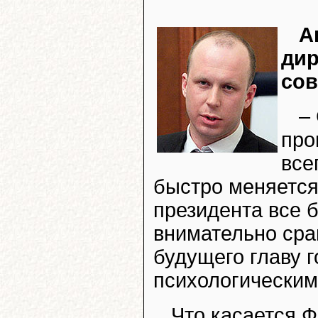
А
дир
сов
–
про
все
быстро меняется
президента все 
внимательно сра
будущего главу 
психологическим
Что касается 