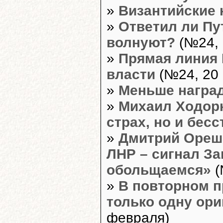
»
Византийские 
»
Ответил ли Пу
волнуют?
(№24, 
»
Прямая линия 
власти
(№24, 20 
»
Меньше наград
»
Михаил Ходорк
страх, но и бес
»
Дмитрий Орешк
ЛНР – сигнал За
обольщаемся»
(
»
В повторном 
только одну ор
февраля)