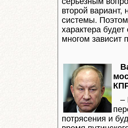
серьезным вопро
второй вариант, 
системы. Поэтому
характера будет
многом зависит п
В
мос
КП
–
пер
потрясения и буд
время путинског