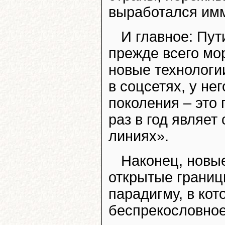
выработался имм
И главное: Пут
прежде всего мо
новые технологии
в соцсетях, у не
поколения – это
раз в год являе
линиях».
Наконец, новые
открытые границ
парадигму, в кот
беспрекословное