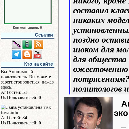
никого, кроме
составил клас
никаких моде
установленны
Комментариев: 0
Ссылки
поздно остав
шоком для мол
для общества 
Кто на сайте
ожесточению 
Вы Анонимный
потрясениям?
пользователь. Вы можете
зарегистрироваться, нажав
политологов и
здесь
.
Гостей:
51
Пользователей:
0
А
risk-
эко
tuva.info
Гостей:
34
Пользователей:
0
–