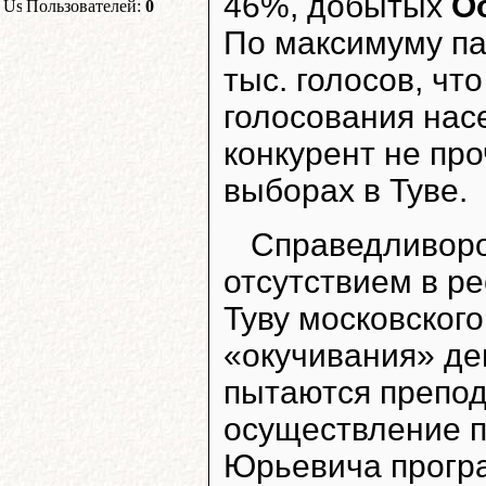
46%, добытых
О
Пользователей:
0
По максимуму па
тыс. голосов, чт
голосования нас
конкурент не про
выборах в Туве.
Справедливоро
отсутствием в р
Туву московског
«окучивания» де
пытаются препод
осуществление п
Юрьевича прогр