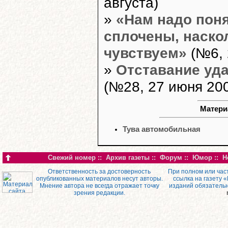
августа)
»
«Нам надо поня
сплочены, наско
чувствуем»
(№6, 
»
Отставание уд
(№28, 27 июня 2007
Матери
Тува автомобильная
Свежий номер
::
Архив газеты
::
Форум
::
Юмор
::
Н
Ответственность за достоверность
При полном или час
опубликованных материалов несут авторы.
ссылка на газету 
Мнение автора не всегда отражает точку
изданий обязатель
зрения редакции.