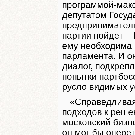
программой-макс
депутатом Госуд
предприниматель
партии пойдет –
ему необходима 
парламента. И о
диалог, подкреп
попытки партбос
русло видимых у
«Справедливая
подходов к реше
московский бизн
он мог бы опере