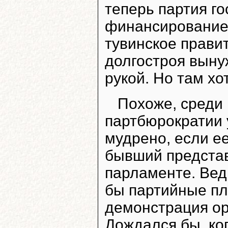
теперь партия г
финансирование 
тувинское прави
долгостроя выну
рукой. Но там хо
Похоже, среди
партбюрократии у
мудрено, если е
бывший предста
парламенте.
Вед
бы партийные пл
демонстрация ор
Дождался бы, ко