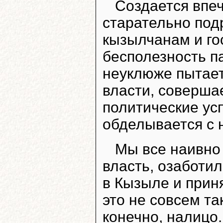
Создается впеч
старательно под
кызылчанам и го
бесполезность п
неуклюже пытает
власти, соверша
политические усп
обделывается с н
Мы все наивно 
власть, озаботи
в Кызыле и прин
это не совсем та
конечно, налицо.