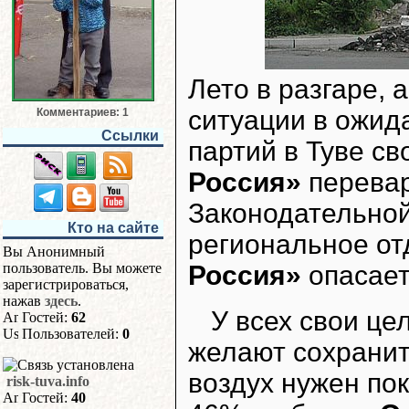
Лето в разгаре,
ситуации в ожид
Комментариев: 1
Ссылки
партий в Туве с
Россия»
перевар
Законодательной
Кто на сайте
региональное от
Вы Анонимный
Россия»
опасает
пользователь. Вы можете
зарегистрироваться,
нажав
здесь
.
У всех свои це
Гостей:
62
Пользователей:
0
желают сохранить
воздух нужен по
risk-tuva.info
Гостей:
40