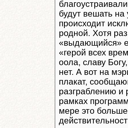
благоустраивали
будут вешать на 
происходит искл
родной. Хотя раз
«выдающийся» е
«герой всех вре
оола, славу Бог
нет. А вот на м
плакат, сообщающ
разграблению и 
рамках программ
мере это больше
действительност