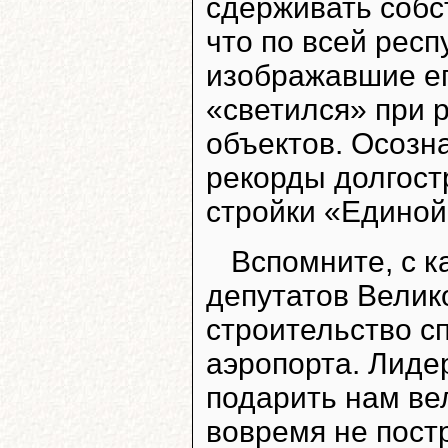
сдерживать собс
что по всей рес
изображавшие ег
«светился» при 
объектов. Осозна
рекорды долгостр
стройки «Единой
Вспомните, с 
депутатов Велик
строительство с
аэропорта. Лид
подарить нам ве
вовремя не постр