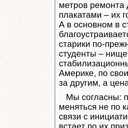
метров ремонта 
плакатами – их 
А в основном в с
благоустраивает
старики по-преж
студенты – нище
стабилизационны
Америке, по сво
за другим, а цен
Мы согласны: п
меняться не по 
связи с инициат
встает по их при