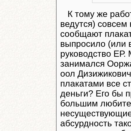
К тому же рабо
ведутся) совсем 
сообщают плакат
выпросило (или 
руководство ЕР.
занимался Ооржа
оол Дизижикович
плакатами все с
деньги? Его бы 
большим любите
несуществующие
абсурдность так