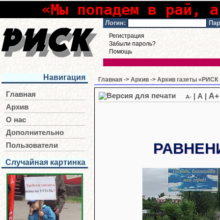
«Мы попадем в рай, а
Логин:
Пар
Регистрация
Забыли пароль?
Помощь
Навигация
Главная
->
Архив
->
Архив газеты «РИСК 
Главная
A+
|
A
|
A-
Архив
О нас
Дополнительно
РАВНЕН
Пользователи
Случайная картинка