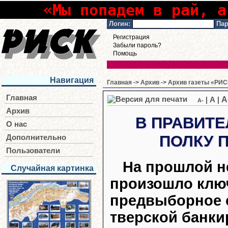
«Мы попадем в рай, а
Логин:
Пар
Регистрация
Забыли пароль?
Помощь
Навигация
Главная
->
Архив
->
Архив газеты «РИСК
Главная
A
|
A
|
A-
Архив
В ПРАВИТ
О нас
ПОЛКУ 
Дополнительно
Пользователи
На прошлой н
Случайная картинка
произошло клю
предвыборное 
тверской банки