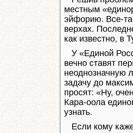
местным «единор
эйфорию. Все-та
верхах. Последне
как известно, в 
У «Единой Росс
вечно ставят пе
неоднозначную л
задачу до макси
просят: «Ну, оче
Кара-оола едино
узнать.
Если кому каже