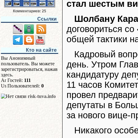
стал шестым в
Комментариев: 25
Шолбану Кара
Ссылки
договориться со
общей тактики н
Кто на сайте
Кадровый вопр
Вы Анонимный
день. Утром Гла
пользователь. Вы можете
зарегистрироваться, нажав
кандидатуру деп
здесь
.
Гостей:
111
11 часов Комите
Пользователей:
0
провел предвари
risk-tuva.info
депутаты в Боль
за нового вице-п
Никакого особ