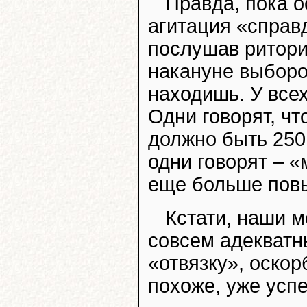
Правда, пока о
агитация «справ
послушав ритори
накануне выборо
находишь. У всех
Одни говорят, чт
должно быть 250 
одни говорят – 
еще больше повы
Кстати, наши м
совсем адекват
«отвязку», оскор
похоже, уже усп