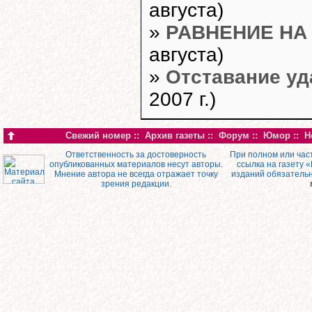
августа)
»
РАВНЕНИЕ НА
августа)
»
Отставание уд
2007 г.)
Свежий номер
::
Архив газеты
::
Форум
::
Юмор
::
Н
Ответственность за достоверность
При полном или час
опубликованных материалов несут авторы.
ссылка на газету 
Мнение автора не всегда отражает точку
изданий обязатель
зрения редакции.